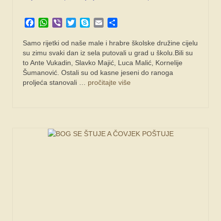
SPONZORI
Facebook
WhatsApp
Viber
Twitter
Skype
Email
Share
FORUM
Samo rijetki od naše male i hrabre školske družine cijelu
su zimu svaki dan iz sela putovali u grad u školu.Bili su
to Ante Vukadin, Slavko Majić, Luca Malić, Kornelije
Šumanović. Ostali su od kasne jeseni do ranoga
proljeća stanovali …
pročitajte više