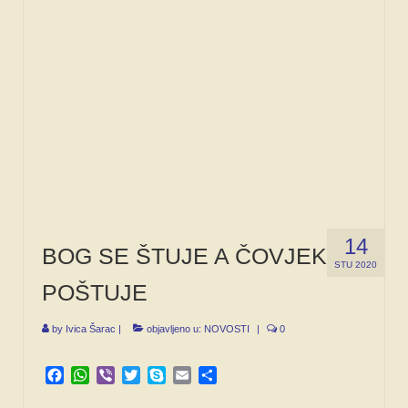
14
BOG SE ŠTUJE A ČOVJEK
STU 2020
POŠTUJE
by
Ivica Šarac
|
objavljeno u:
NOVOSTI
|
0
Facebook
WhatsApp
Viber
Twitter
Skype
Email
Share