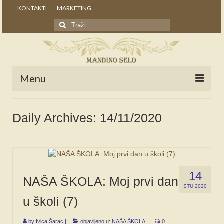
KONTAKTI
MARKETING
Search
for:
Menu
POČETNA
Daily Archives: 14/11/2020
NOVOSTI
STALNE RUBRIKE
NAŠA BAŠTINA
14
NAŠA ŠKOLA: Moj prvi dan
IZ ARHIVE
STU 2020
u školi (7)
NAJAVE
by
Ivica Šarac
|
objavljeno u:
NAŠA ŠKOLA
|
0