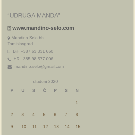
“UDRUGA MANDA”
www.mandino-selo.com
Mandino Selo bb
Tomislavgrad
BiH +387 63 331 660
HR +385 98 577 006
mandino.selo@gmail.com
studeni 2020
P
U
S
Č
P
S
N
1
2
3
4
5
6
7
8
9
10
11
12
13
14
15