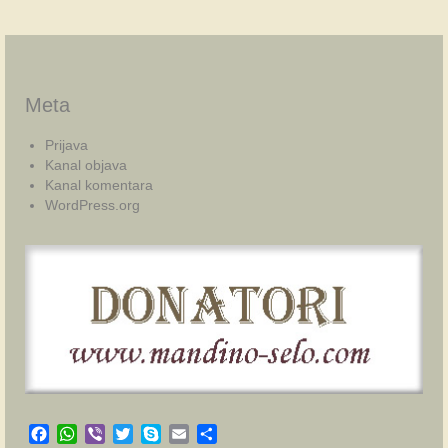
Meta
Prijava
Kanal objava
Kanal komentara
WordPress.org
Facebook
WhatsApp
Viber
Twitter
Skype
Email
Share