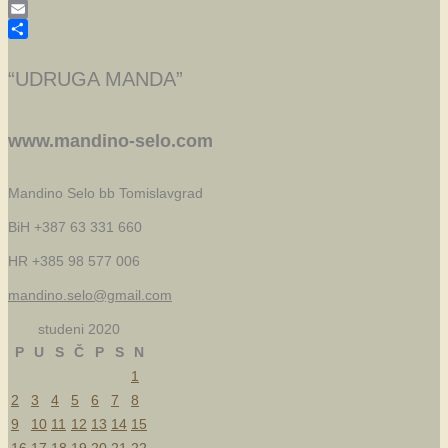
Skype
Email
Share
“UDRUGA MANDA”
www.mandino-selo.com
Mandino Selo bb
Tomislavgrad
BiH +387 63 331 660
HR +385 98 577 006
mandino.selo@gmail.com
studeni 2020
P
U
S
Č
P
S
N
1
2
3
4
5
6
7
8
9
10
11
12
13
14
15