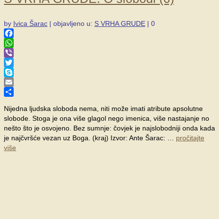
by
Ivica Šarac
|
objavljeno u:
S VRHA GRUDE
|
0
Facebook
WhatsApp
Viber
Twitter
Skype
Email
Share
Nijedna ljudska sloboda nema, niti može imati atribu­te apsolutne
slobode. Stoga je ona više glagol nego imenica, više nastajanje no
nešto što je osvojeno. Bez sumnje: čovjek je najslobodniji onda kada
je najčvršće vezan uz Boga. (kraj) Izvor: Ante Šarac: …
pročitajte
više