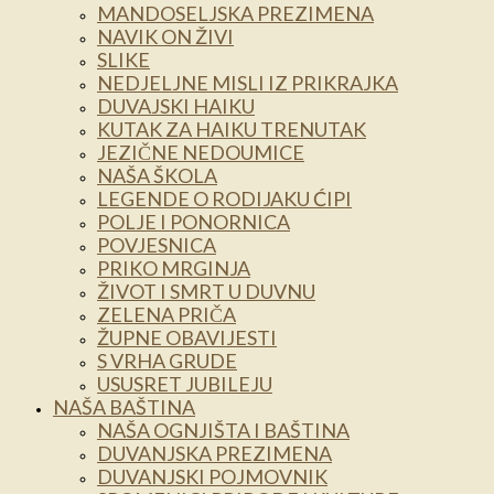
MANDOSELJSKA PREZIMENA
NAVIK ON ŽIVI
SLIKE
NEDJELJNE MISLI IZ PRIKRAJKA
DUVAJSKI HAIKU
KUTAK ZA HAIKU TRENUTAK
JEZIČNE NEDOUMICE
NAŠA ŠKOLA
LEGENDE O RODIJAKU ĆIPI
POLJE I PONORNICA
POVJESNICA
PRIKO MRGINJA
ŽIVOT I SMRT U DUVNU
ZELENA PRIČA
ŽUPNE OBAVIJESTI
S VRHA GRUDE
USUSRET JUBILEJU
NAŠA BAŠTINA
NAŠA OGNJIŠTA I BAŠTINA
DUVANJSKA PREZIMENA
DUVANJSKI POJMOVNIK