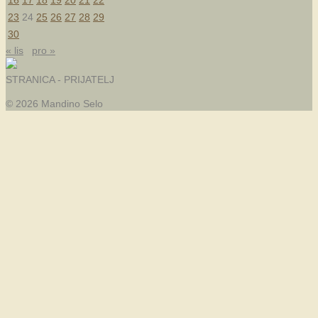
16
17
18
19
20
21
22
23
24
25
26
27
28
29
30
« lis
pro »
STRANICA - PRIJATELJ
© 2026 Mandino Selo