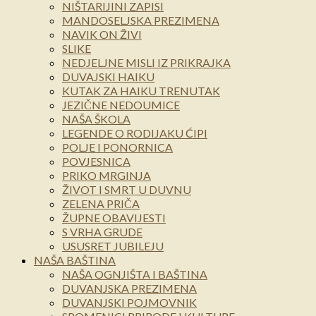
NIŠTARIJINI ZAPISI
MANDOSELJSKA PREZIMENA
NAVIK ON ŽIVI
SLIKE
NEDJELJNE MISLI IZ PRIKRAJKA
DUVAJSKI HAIKU
KUTAK ZA HAIKU TRENUTAK
JEZIČNE NEDOUMICE
NAŠA ŠKOLA
LEGENDE O RODIJAKU ĆIPI
POLJE I PONORNICA
POVJESNICA
PRIKO MRGINJA
ŽIVOT I SMRT U DUVNU
ZELENA PRIČA
ŽUPNE OBAVIJESTI
S VRHA GRUDE
USUSRET JUBILEJU
NAŠA BAŠTINA
NAŠA OGNJIŠTA I BAŠTINA
DUVANJSKA PREZIMENA
DUVANJSKI POJMOVNIK