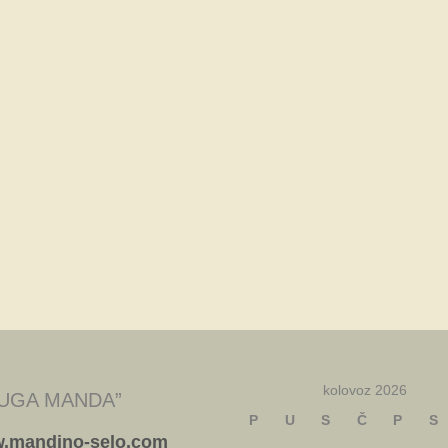
kolovoz 2026
UGA MANDA”
P
U
S
Č
P
S
.mandino-selo.com