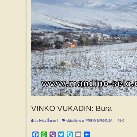
VINKO VUKADIN: Bura
by
Ivica Šarac
|
objavljeno u:
PRIKO MRGINJA
|
0
Facebook
WhatsApp
Viber
Twitter
Skype
Email
Share