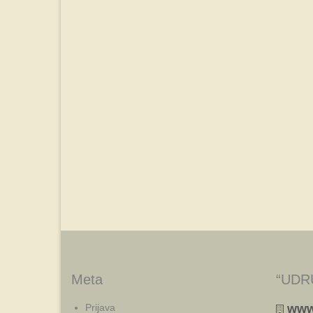
Meta
“UDR
Prijava
www