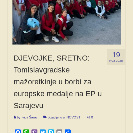
19
DJEVOJKE, SRETNO:
RUJ 2025
Tomislavgradske
mažoretkinje u borbi za
europske medalje na EP u
Sarajevu
by
Ivica Šarac
|
objavljeno u:
NOVOSTI
|
0
Facebook
WhatsApp
Viber
Twitter
Skype
Email
Share