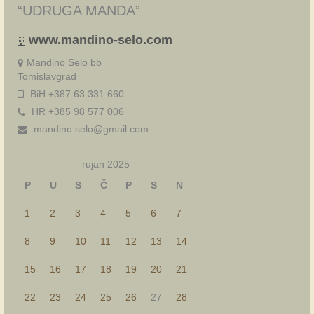
“UDRUGA MANDA”
www.mandino-selo.com
Mandino Selo bb
Tomislavgrad
BiH +387 63 331 660
HR +385 98 577 006
mandino.selo@gmail.com
rujan 2025
P
U
S
Č
P
S
N
1
2
3
4
5
6
7
8
9
10
11
12
13
14
15
16
17
18
19
20
21
22
23
24
25
26
27
28