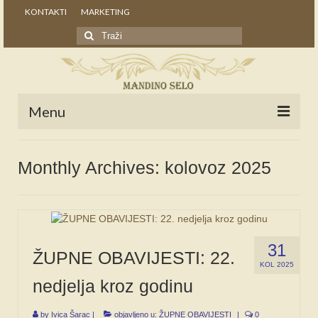
KONTAKTI
MARKETING
Search
for:
Menu
POČETNA
Monthly Archives: kolovoz 2025
NOVOSTI
STALNE RUBRIKE
NAŠA BAŠTINA
31
ŽUPNE OBAVIJESTI: 22.
IZ ARHIVE
KOL 2025
nedjelja kroz godinu
NAJAVE
by
Ivica Šarac
|
objavljeno u:
ŽUPNE OBAVIJESTI
|
0