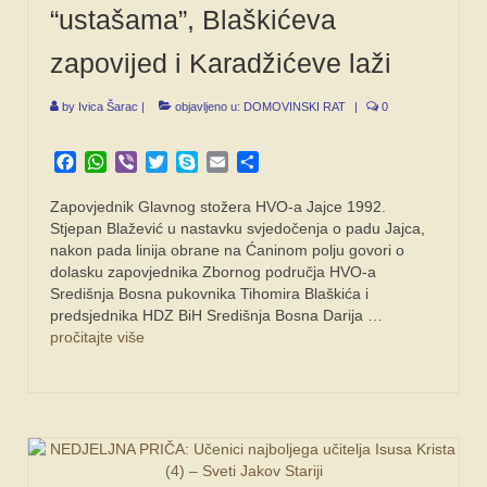
“ustašama”, Blaškićeva
zapovijed i Karadžićeve laži
by
Ivica Šarac
|
objavljeno u:
DOMOVINSKI RAT
|
0
Facebook
WhatsApp
Viber
Twitter
Skype
Email
Share
Zapovjednik Glavnog stožera HVO-a Jajce 1992.
Stjepan Blažević u nastavku svjedočenja o padu Jajca,
nakon pada linija obrane na Ćaninom polju govori o
dolasku zapovjednika Zbornog područja HVO-a
Središnja Bosna pukovnika Tihomira Blaškića i
predsjednika HDZ BiH Središnja Bosna Darija …
pročitajte više