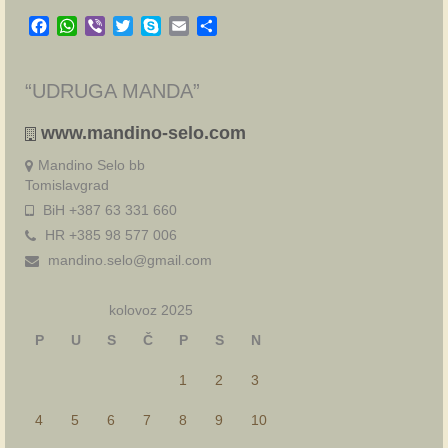
Facebook
WhatsApp
Viber
Twitter
Skype
Email
Share
“UDRUGA MANDA”
www.mandino-selo.com
Mandino Selo bb
Tomislavgrad
BiH +387 63 331 660
HR +385 98 577 006
mandino.selo@gmail.com
kolovoz 2025
P
U
S
Č
P
S
N
1
2
3
4
5
6
7
8
9
10