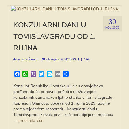
30
KONZULARNI DANI U
KOL 2025
TOMISLAVGRADU OD 1.
RUJNA
by
Ivica Šarac
|
objavljeno u:
NOVOSTI
|
0
Facebook
WhatsApp
Viber
Twitter
Skype
Email
Share
Konzulat Republike Hrvatske u Livnu obavještava
građane da će ponovno početi s održavanjem
konzularnih dana nakon ljetne stanke u Tomislavgradu,
Kupresu i Glamoču, počevši od 1. rujna 2025. godine
prema sljedećem rasporedu: Konzularni dani u
Tomislavgradu:• svaki prvi i treći ponedjeljak u mjesecu
…
pročitajte više