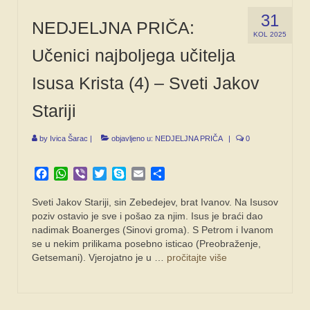
31
NEDJELJNA PRIČA:
KOL 2025
Učenici najboljega učitelja
Isusa Krista (4) – Sveti Jakov
Stariji
by
Ivica Šarac
|
objavljeno u:
NEDJELJNA PRIČA
|
0
Facebook
WhatsApp
Viber
Twitter
Skype
Email
Share
Sveti Jakov Stariji, sin Zebedejev, brat Ivanov. Na Isusov
poziv ostavio je sve i pošao za njim. Isus je braći dao
nadimak Boanerges (Sinovi groma). S Petrom i Ivanom
se u nekim prilikama posebno isticao (Preobraženje,
Getsemani). Vjerojatno je u …
pročitajte više