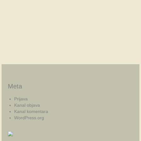
Meta
Prijava
Kanal objava
Kanal komentara
WordPress.org