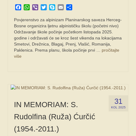
Facebook
WhatsApp
Viber
Twitter
Skype
Email
Share
Povjerenstvo za alpinizam Planinarskog saveza Herceg-
Bosne organizira ljetnu alpinističku školu (početni nivo)
Održavanje škole počinje početkom listopada 2025.
godine i održavati će se kroz šest vikenda na lokacijama
Smetovi, Drežnica, Blagaj, Prenj, Vlašić, Romanija,
Paklenica. Prema planu, škola počinje prvi …
pročitajte
više
31
IN MEMORIAM: S.
KOL 2025
Rudolfina (Ruža) Ćurčić
(1954.-2011.)