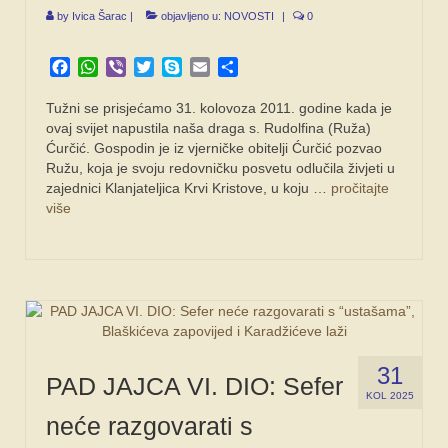
by
Ivica Šarac
|
objavljeno u:
NOVOSTI
|
0
Facebook
WhatsApp
Viber
Twitter
Skype
Email
Share
Tužni se prisjećamo 31. kolovoza 2011. godine kada je
ovaj svijet napustila naša draga s. Rudolfina (Ruža)
Ćurčić. Gospodin je iz vjerničke obitelji Ćurčić pozvao
Ružu, koja je svoju redovničku posvetu odlučila živjeti u
zajednici Klanjateljica Krvi Kristove, u koju …
pročitajte
više
31
PAD JAJCA VI. DIO: Sefer
KOL 2025
neće razgovarati s