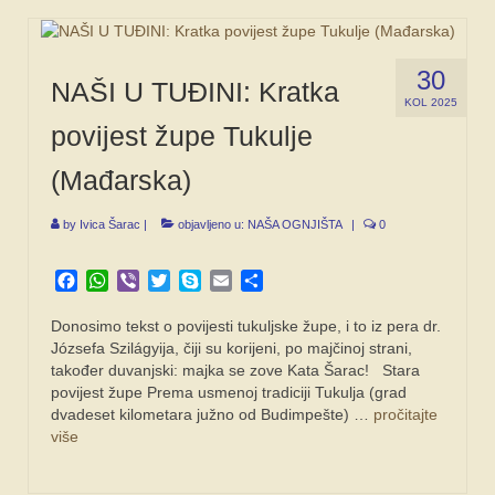
30
NAŠI U TUĐINI: Kratka
KOL 2025
povijest župe Tukulje
(Mađarska)
by
Ivica Šarac
|
objavljeno u:
NAŠA OGNJIŠTA
|
0
Facebook
WhatsApp
Viber
Twitter
Skype
Email
Share
Donosimo tekst o povijesti tukuljske župe, i to iz pera dr.
Józsefa Szilágyija, čiji su korijeni, po majčinoj strani,
također duvanjski: majka se zove Kata Šarac! Stara
povijest župe Prema usmenoj tradiciji Tukulja (grad
dvadeset kilometara južno od Budimpešte) …
pročitajte
više