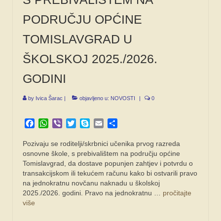
PODRUČJU OPĆINE
TOMISLAVGRAD U
ŠKOLSKOJ 2025./2026.
GODINI
by
Ivica Šarac
|
objavljeno u:
NOVOSTI
|
0
Facebook
WhatsApp
Viber
Twitter
Skype
Email
Share
Pozivaju se roditelji/skrbnici učenika prvog razreda
osnovne škole, s prebivalištem na području općine
Tomislavgrad, da dostave popunjen zahtjev i potvrdu o
transakcijskom ili tekućem računu kako bi ostvarili pravo
na jednokratnu novčanu naknadu u školskoj
2025./2026. godini. Pravo na jednokratnu …
pročitajte
više