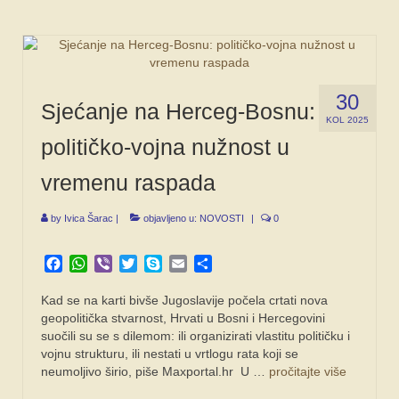
30
Sjećanje na Herceg-Bosnu:
KOL 2025
političko-vojna nužnost u
vremenu raspada
by
Ivica Šarac
|
objavljeno u:
NOVOSTI
|
0
Facebook
WhatsApp
Viber
Twitter
Skype
Email
Share
Kad se na karti bivše Jugoslavije počela crtati nova
geopolitička stvarnost, Hrvati u Bosni i Hercegovini
suočili su se s dilemom: ili organizirati vlastitu političku i
vojnu strukturu, ili nestati u vrtlogu rata koji se
neumoljivo širio, piše Maxportal.hr U …
pročitajte više