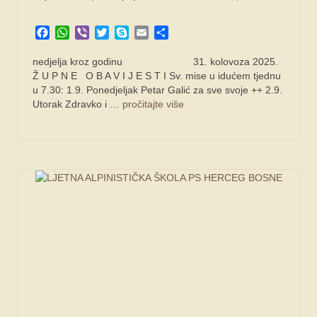
SPONZORI
Facebook
WhatsApp
Viber
Twitter
Skype
Email
Share
FORUM
nedjelja kroz godinu 31. kolovoza 2025.
Ž U P N E O B A V I J E S T I Sv. mise u idućem tjednu
u 7.30: 1.9. Ponedjeljak Petar Galić za sve svoje ++ 2.9.
Utorak Zdravko i …
pročitajte više