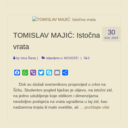
30
TOMISLAV MAJIĆ: Istočna
KOL 2025
vrata
by
Ivica Šarac
|
objavljeno u:
NOVOSTI
|
0
Facebook
WhatsApp
Viber
Twitter
Skype
Email
Share
Dok su slušali svećenikovu propovijed u crkvi na
Šćitu, Studentov pogled bježao je ulijevo, na istočni zid,
na jedno udubljenje koje oblikom i dimenzijama
neodoljivo podsjeća na vrata ugrađena u taj zid, kao
nadzemna kripta ili malo svetište, ali …
pročitajte više