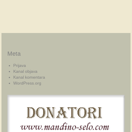
Meta
Prijava
Kanal objava
Kanal komentara
WordPress.org