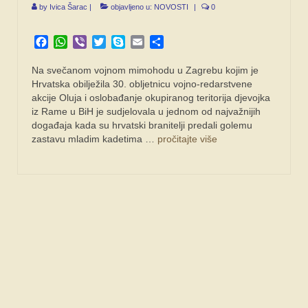
by
Ivica Šarac
|
objavljeno u:
NOVOSTI
|
0
Facebook
WhatsApp
Viber
Twitter
Skype
Email
Share
Na svečanom vojnom mimohodu u Zagrebu kojim je
Hrvatska obilježila 30. obljetnicu vojno-redarstvene
akcije Oluja i oslobađanje okupiranog teritorija djevojka
iz Rame u BiH je sudjelovala u jednom od najvažnijih
događaja kada su hrvatski branitelji predali golemu
zastavu mladim kadetima …
pročitajte više