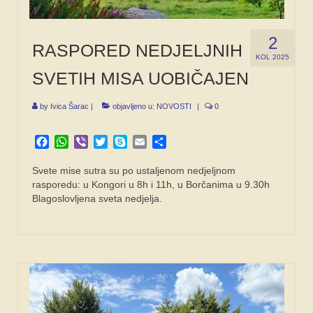
2
RASPORED NEDJELJNIH
KOL 2025
SVETIH MISA UOBIČAJEN
by
Ivica Šarac
|
objavljeno u:
NOVOSTI
|
0
Facebook
WhatsApp
Viber
Twitter
Skype
Email
Share
Svete mise sutra su po ustaljenom nedjeljnom
rasporedu: u Kongori u 8h i 11h, u Borčanima u 9.30h
Blagoslovljena sveta nedjelja.