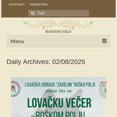
KONTAKTI
MARKETING
Search
for:
Menu
POČETNA
Daily Archives: 02/08/2025
NOVOSTI
STALNE RUBRIKE
NAŠA BAŠTINA
IZ ARHIVE
NAJAVE