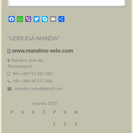
Facebook
WhatsApp
Viber
Twitter
Skype
Email
Share
“UDRUGA MANDA”
www.mandino-selo.com
Mandino Selo bb
Tomislavgrad
BiH +387 63 331 660
HR +385 98 577 006
mandino.selo@gmail.com
kolovoz 2025
P
U
S
Č
P
S
N
1
2
3