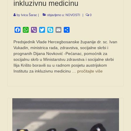
inkluzivnu medicinu
by
Ivica Šarac
|
objavljeno u:
NOVOSTI
|
0
Facebook
WhatsApp
Viber
Twitter
Skype
Email
Share
Predsjednik Vlade Hercegbosanske županije dr. sc. Ivan
Vukadin, ministrica rada, zdravstva, socijalne skrbi i
prognanih Dijana Novković -Pećanac, pomoćnik za
socijalnu skrb u Ministarstvu zdravstva i socijalne skrbi
Ilija Krišto boravili su u radnom posjetu austrijskom
Institutu za inkluzivnu medicinu …
pročitajte više