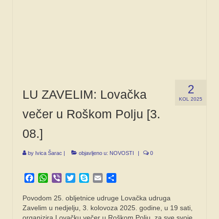
2
LU ZAVELIM: Lovačka
KOL 2025
večer u Roškom Polju [3.
08.]
by
Ivica Šarac
|
objavljeno u:
NOVOSTI
|
0
Facebook
WhatsApp
Viber
Twitter
Skype
Email
Share
Povodom 25. obljetnice udruge Lovačka udruga
Zavelim u nedjelju, 3. kolovoza 2025. godine, u 19 sati,
organizira Lovačku večer u Roškom Polju, za sve svoje