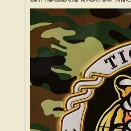
učinili u Domovinskom ratu za hrvatski narod. ZA H