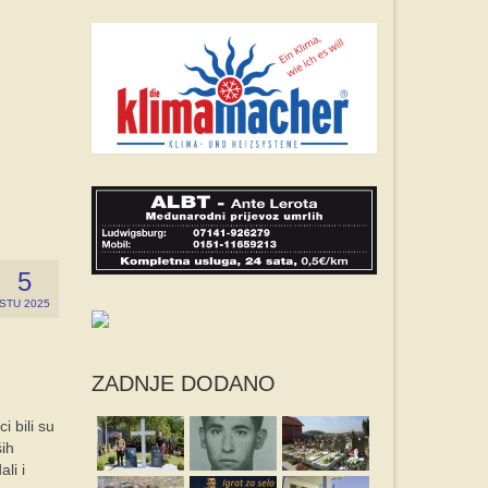
5
STU 2025
ZADNJE DODANO
i bili su
ših
li i