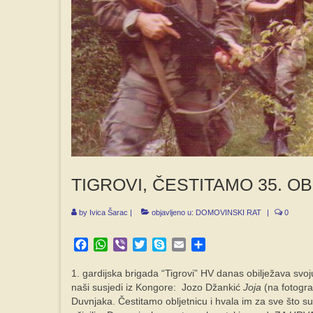
TIGROVI, ČESTITAMO 35. O
by
Ivica Šarac
|
objavljeno u:
DOMOVINSKI RAT
|
0
Facebook
WhatsApp
Viber
Twitter
Skype
Email
Share
1. gardijska brigada “Tigrovi” HV danas obilježava svoj
naši susjedi iz Kongore: Jozo Džankić
Joja
(na fotograf
Duvnjaka. Čestitamo obljetnicu i hvala im za sve što su