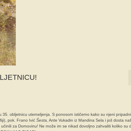
BLJETNICU!
u 35. obljetnicu utemeljenja. S ponosom ističemo kako su njeni pripadnic
iji), pok. Frano Ivić
Šesta,
Ante Vukadin iz Mandina Sela i još dosta na
 učinili za Domovinu! Ne može im se nikad dovoljno zahvaliti koliko su da