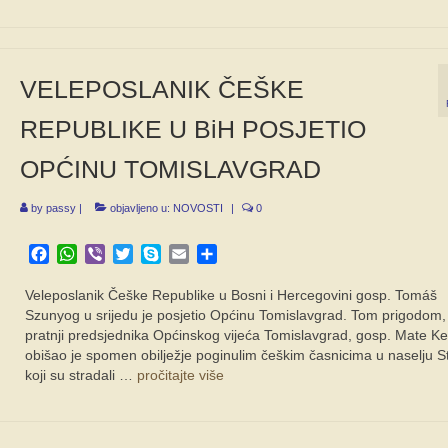
VELEPOSLANIK ČEŠKE
REPUBLIKE U BiH POSJETIO
OPĆINU TOMISLAVGRAD
by
passy
|
objavljeno u:
NOVOSTI
|
0
Facebook
WhatsApp
Viber
Twitter
Skype
Email
Share
Veleposlanik Češke Republike u Bosni i Hercegovini gosp. Tomáš
Szunyog u srijedu je posjetio Općinu Tomislavgrad. Tom prigodom,
pratnji predsjednika Općinskog vijeća Tomislavgrad, gosp. Mate Ke
obišao je spomen obilježje poginulim češkim časnicima u naselju St
koji su stradali …
pročitajte više