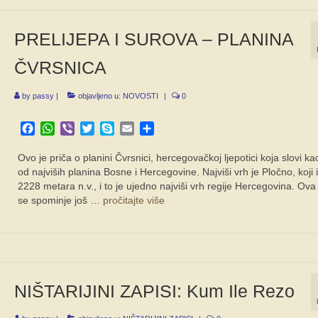
PRELIJEPA I SUROVA – PLANINA
ČVRSNICA
by
passy
|
objavljeno u:
NOVOSTI
|
0
Facebook
WhatsApp
Viber
Twitter
Skype
Email
Share
Ovo je priča o planini Čvrsnici, hercegovačkoj ljepotici koja slovi k
od najviših planina Bosne i Hercegovine. Najviši vrh je Pločno, koji 
2228 metara n.v., i to je ujedno najviši vrh regije Hercegovina. Ova
se spominje još …
pročitajte više
NIŠTARIJINI ZAPISI: Kum Ile Rezo