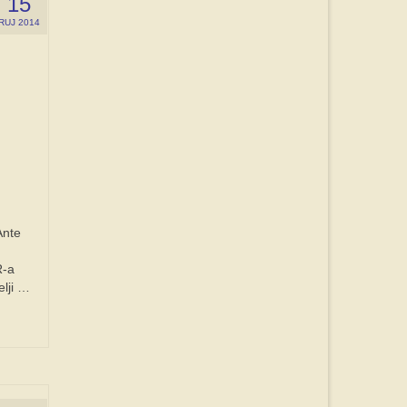
15
RUJ 2014
Ante
R-a
elji …