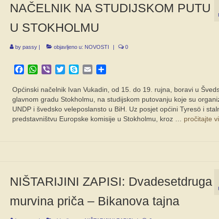
NAČELNIK NA STUDIJSKOM PUTU
U STOKHOLMU
by
passy
|
objavljeno u:
NOVOSTI
|
0
Facebook
WhatsApp
Viber
Twitter
Skype
Email
Share
Općinski načelnik Ivan Vukadin, od 15. do 19. rujna, boravi u Šveds
glavnom gradu Stokholmu, na studijskom putovanju koje su organizi
UNDP i švedsko veleposlansto u BiH. Uz posjet općini Tyresö i sta
predstavništvu Europske komisije u Stokholmu, kroz …
pročitajte v
NIŠTARIJINI ZAPISI: Dvadesetdruga
murvina priča – Bikanova tajna