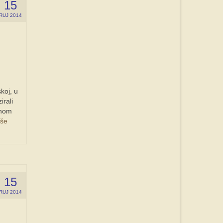
15
RUJ 2014
koj, u
rali
lnom
iše
15
RUJ 2014