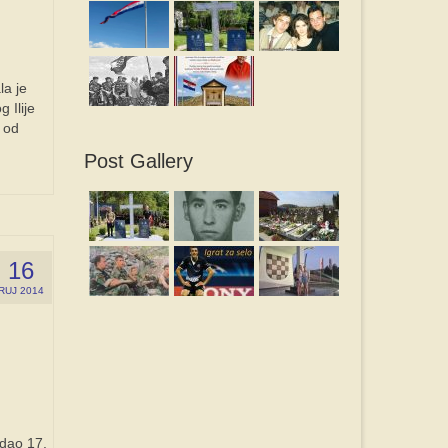
la je
 Ilije
 od
Post Gallery
16
RUJ 2014
dao 17.