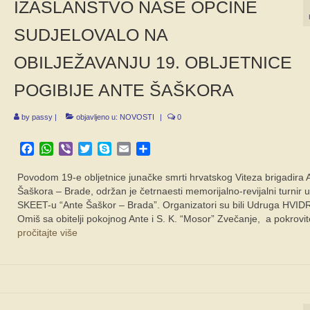
IZASLANSTVO NAŠE OPĆINE
SUDJELOVALO NA
OBILJEŽAVANJU 19. OBLJETNICE
POGIBIJE ANTE ŠAŠKORA
by
passy
|
objavljeno u:
NOVOSTI
|
0
Facebook
WhatsApp
Viber
Twitter
Skype
Email
Share
Povodom 19-e obljetnice junačke smrti hrvatskog Viteza brigadira 
Šaškora – Brade, održan je četrnaesti memorijalno-revijalni turnir u
SKEET-u “Ante Šaškor – Brada”. Organizatori su bili Udruga HVID
Omiš sa obitelji pokojnog Ante i S. K. “Mosor” Zvečanje, a pokrovit
pročitajte više