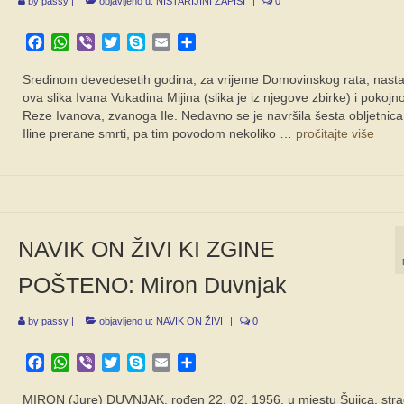
by
passy
|
objavljeno u:
NIŠTARIJINI ZAPISI
|
0
Facebook
WhatsApp
Viber
Twitter
Skype
Email
Share
Sredinom devedesetih godina, za vrijeme Domovinskog rata, nasta
ova slika Ivana Vukadina Mijina (slika je iz njegove zbirke) i pokojnog
Reze Ivanova, zvanoga Ile. Nedavno se je navršila šesta obljetnica
Iline prerane smrti, pa tim povodom nekoliko …
pročitajte više
NAVIK ON ŽIVI KI ZGINE
POŠTENO: Miron Duvnjak
by
passy
|
objavljeno u:
NAVIK ON ŽIVI
|
0
Facebook
WhatsApp
Viber
Twitter
Skype
Email
Share
MIRON (Jure) DUVNJAK, rođen 22. 02. 1956. u mjestu Šujica, stra