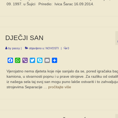
09. 1997. u Šujici Priredio: Ivica Šarac 16.09.2014.
DJEČJI SAN
by
passy
|
objavljeno u:
NOVOSTI
|
0
Facebook
WhatsApp
Viber
Twitter
Skype
Email
Share
Vjerojatno nema djeteta koje nije sanjalo da se, pored igračaka bag
kamiona, u stvarnosti popnu i u prave strojeve. Za razliku od ostali
iz našega sela taj svoj san mogu puno lakše ostvariti i to zahvaljuju
strojevima Separacije …
pročitajte više