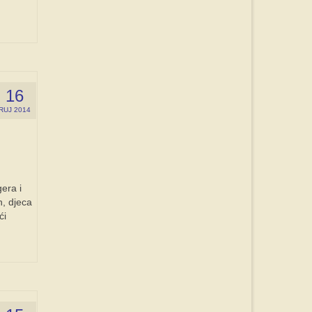
16
RUJ 2014
era i
h, djeca
ći