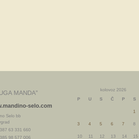
kolovoz 2026
UGA MANDA”
P
U
S
Č
P
S
.mandino-selo.com
1
no Selo bb
vgrad
3
4
5
6
7
8
387 63 331 660
10
11
12
13
14
15
385 98 577 006