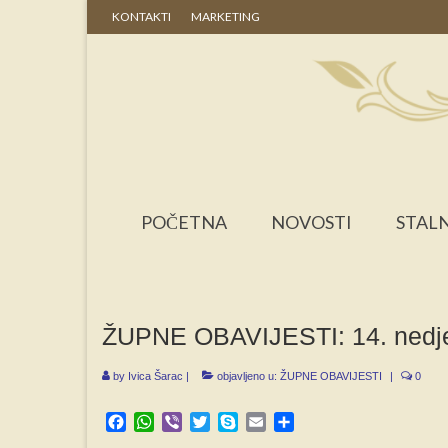
KONTAKTI
MARKETING
POČETNA
NOVOSTI
STALN
ŽUPNE OBAVIJESTI: 14. nedjel
by
Ivica Šarac
|
objavljeno u:
ŽUPNE OBAVIJESTI
|
0
Facebook
WhatsApp
Viber
Twitter
Skype
Email
Share