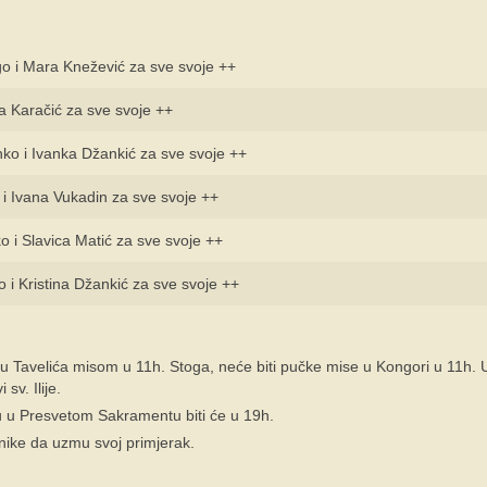
o i Mara Knežević za sve svoje ++
a Karačić za sve svoje ++
ko i Ivanka Džankić za sve svoje ++
 i Ivana Vukadin za sve svoje ++
ko i Slavica Matić za sve svoje ++
o i Kristina Džankić za sve svoje ++
lu Tavelića misom u 11h. Stoga, neće biti pučke mise u Kongori u 11h. 
sv. Ilije.
su u Presvetom Sakramentu biti će u 19h.
tnike da uzmu svoj primjerak.