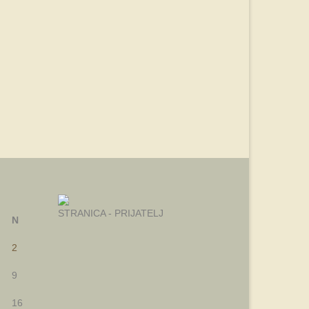
STRANICA - PRIJATELJ
N
2
9
16