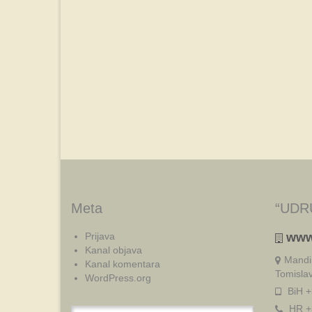
Meta
“UDR
Prijava
www
Kanal objava
Mandi
Kanal komentara
Tomisla
WordPress.org
BiH +
HR +