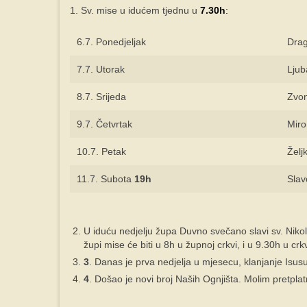
1. Sv. mise u idućem tjednu u
7.30h
:
6.7. Ponedjeljak
Drag
7.7. Utorak
Ljub
8.7. Srijeda
Zvon
9.7. Četvrtak
Miro
10.7. Petak
Želj
11.7. Subota
19h
Slav
U iduću nedjelju župa Duvno svečano slavi sv. Niko
župi mise će biti u 8h u župnoj crkvi, i u 9.30h u crkvi 
3
. Danas je prva nedjelja u mjesecu, klanjanje Isu
4
. Došao je novi broj Naših Ognjišta. Molim pretpla