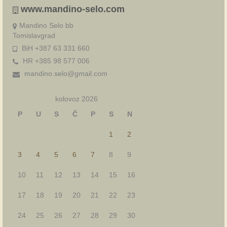
www.mandino-selo.com
Mandino Selo bb
Tomislavgrad
BiH +387 63 331 660
HR +385 98 577 006
mandino.selo@gmail.com
kolovoz 2026
P
U
S
Č
P
S
N
1
2
3
4
5
6
7
8
9
10
11
12
13
14
15
16
17
18
19
20
21
22
23
24
25
26
27
28
29
30