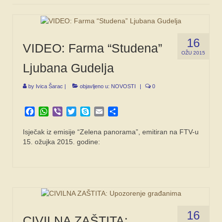
16
VIDEO: Farma “Studena”
OŽU 2015
Ljubana Gudelja
by
Ivica Šarac
|
objavljeno u:
NOVOSTI
|
0
Facebook
WhatsApp
Viber
Twitter
Skype
Email
Share
Isječak iz emisije “Zelena panorama”, emitiran na FTV-u
15. ožujka 2015. godine:
16
CIVILNA ZAŠTITA: