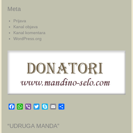
Meta
Prijava
Kanal objava
Kanal komentara
WordPress.org
Facebook
WhatsApp
Viber
Twitter
Skype
Email
Share
“UDRUGA MANDA”