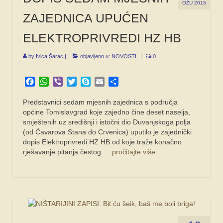
OŽU 2015
ZAJEDNICA UPUĆEN
ELEKTROPRIVREDI HZ HB
by
Ivica Šarac
|
objavljeno u:
NOVOSTI
|
0
Facebook
WhatsApp
Viber
Twitter
Skype
Email
Share
Predstavnici sedam mjesnih zajednica s područja
općine Tomislavgrad koje zajedno čine deset naselja,
smještenih uz središnji i istočni dio Duvanjskoga polja
(od Ćavarova Stana do Crvenica) uputilo je zajednički
dopis Elektroprivredi HZ HB od koje traže konačno
rješavanje pitanja čestog …
pročitajte više