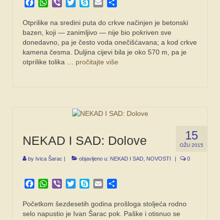
Facebook
WhatsApp
Viber
Twitter
Skype
Email
Share
Otprilike na sredini puta do crkve načinjen je betonski
bazen, koji — zanimljivo — nije bio pokriven sve
donedavno, pa je često voda onečišćavana; a kod crkve
kamena česma. Duljina cijevi bila je oko 570 m, pa je
otprilike tolika …
pročitajte više
15
NEKAD I SAD: Dolove
OŽU 2015
by
Ivica Šarac
|
objavljeno u:
NEKAD I SAD
,
NOVOSTI
|
0
Facebook
WhatsApp
Viber
Twitter
Skype
Email
Share
Početkom šezdesetih godina prošloga stoljeća rodno
selo napustio je Ivan Šarac pok. Paške i otisnuo se