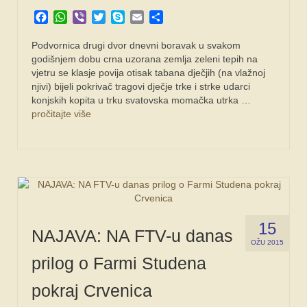
Facebook
WhatsApp
Viber
Twitter
Skype
Email
Share
Podvornica drugi dvor dnevni boravak u svakom
godišnjem dobu crna uzorana zemlja zeleni tepih na
vjetru se klasje povija otisak tabana dječjih (na vlažnoj
njivi) bijeli pokrivač tragovi dječje trke i strke udarci
konjskih kopita u trku svatovska momačka utrka …
pročitajte više
15
NAJAVA: NA FTV-u danas
OŽU 2015
prilog o Farmi Studena
pokraj Crvenica