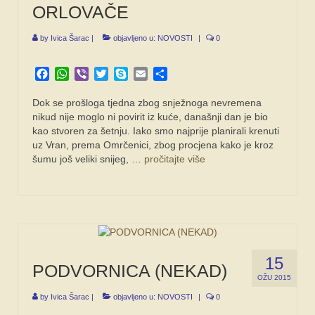
ORLOVAČE
by
Ivica Šarac
|
objavljeno u:
NOVOSTI
|
0
Facebook
WhatsApp
Viber
Twitter
Skype
Email
Share
Dok se prošloga tjedna zbog snježnoga nevremena
nikud nije moglo ni povirit iz kuće, današnji dan je bio
kao stvoren za šetnju. Iako smo najprije planirali krenuti
uz Vran, prema Omrčenici, zbog procjena kako je kroz
šumu još veliki snijeg, …
pročitajte više
15
PODVORNICA (NEKAD)
OŽU 2015
by
Ivica Šarac
|
objavljeno u:
NOVOSTI
|
0