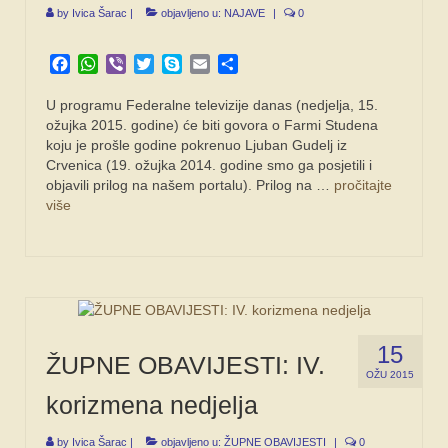
by
Ivica Šarac
|
objavljeno u:
NAJAVE
|
0
Facebook
WhatsApp
Viber
Twitter
Skype
Email
Share
U programu Federalne televizije danas (nedjelja, 15.
ožujka 2015. godine) će biti govora o Farmi Studena
koju je prošle godine pokrenuo Ljuban Gudelj iz
Crvenica (19. ožujka 2014. godine smo ga posjetili i
objavili prilog na našem portalu). Prilog na …
pročitajte
više
15
ŽUPNE OBAVIJESTI: IV.
OŽU 2015
korizmena nedjelja
by
Ivica Šarac
|
objavljeno u:
ŽUPNE OBAVIJESTI
|
0