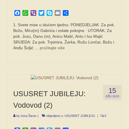
Facebook
WhatsApp
Viber
Twitter
Skype
Email
Share
1. Svete mise u idućem tjednu: PONEDJELJAK: Za pok.
Božu, Miru(m) Gabrića i ostale pokojne UTORAK: Za
pok. Jozu, Danu (m), Anicu Malić, Antu i Ivu Majić
SRIJEDA: Za pok. Trpimira, Žarka, Ružu Lončar, Božu i
Anđu Šoljić …
pročitajte više
15
USUSRET JUBILEJU:
OŽU 2015
Vodovod (2)
by
Ivica Šarac
|
objavljeno u:
USUSRET JUBILEJU
|
0