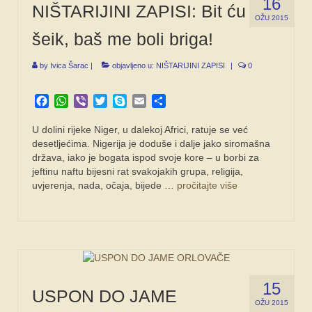
16
NIŠTARIJINI ZAPISI: Bit ću
OŽU 2015
šeik, baš me boli briga!
by
Ivica Šarac
|
objavljeno u:
NIŠTARIJINI ZAPISI
|
0
Facebook
WhatsApp
Viber
Twitter
Skype
Email
Share
U dolini rijeke Niger, u dalekoj Africi, ratuje se već
desetljećima. Nigerija je doduše i dalje jako siromašna
država, iako je bogata ispod svoje kore – u borbi za
jeftinu naftu bijesni rat svakojakih grupa, religija,
uvjerenja, nada, očaja, bijede …
pročitajte više
15
USPON DO JAME
OŽU 2015