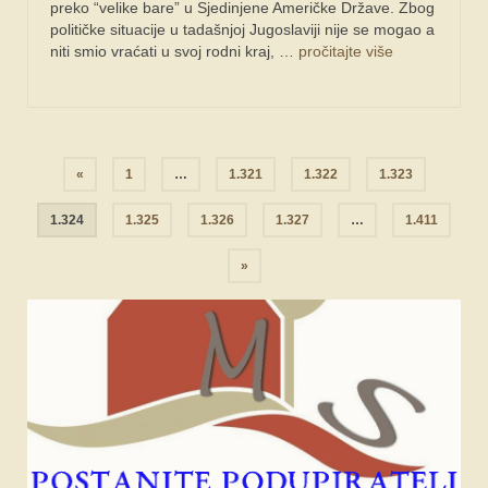
preko “velike bare” u Sjedinjene Američke Države. Zbog
političke situacije u tadašnjoj Jugoslaviji nije se mogao a
niti smio vraćati u svoj rodni kraj, …
pročitajte više
Navigacija
«
1
…
1.321
1.322
1.323
objava
1.324
1.325
1.326
1.327
…
1.411
»