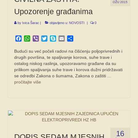
OŽU 2015
Upozorenje građanima
by
Ivica Šarac
|
objavljeno u:
NOVOSTI
|
0
Facebook
WhatsApp
Viber
Twitter
Skype
Email
Share
Budući su već počeli radovi na čišćenju poljoprivrednih i
drugih površina, te spaljivanje korova, suhe trave i
ostalog niskog raslinja, upozoravamo građane da su
prilikom spaljivanja suhe trave i korova dužni pridržavati
se odredbi Zakona o šumama, Zakona o zaštiti …
pročitajte više
16
DOPIS SEDAM MJESNIH