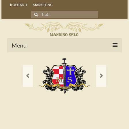
KONTAKTI
MARKETING
Search
for:
Menu
POČETNA
NOVOSTI
STALNE RUBRIKE
NAŠA BAŠTINA
IZ ARHIVE
NAJAVE