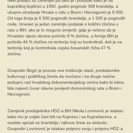
Neki podatci su zanimljivi pa tako je i podatak kako je na
kupreškoj bojišnici u 1992. godini poginulo 308 branitelja, a
ukupno stradanje Hrvata u ratu u Bosni i Hercegovini je 8 000.
Od toga broja je 6 500 poginulih branitelja, a 1 500 je poginulih
civila. Iznesen je jedan zanimljiv podatak o količini zločina u
ratu u BiH, ako je to moguće izmjeriti, gdje je rečeno da je
Hrvatsko vijeće obrane počinilo 9 % zločina, a Armija BiH je
počinila 44 % zločina na teritoriju koji su kontrolirali, dok je na
teritoriju koji je kontrolirala vojska bosanskih Srba 47 %
zločina.
Gospodin Begić je pozvao sve institucije vlasti, predstavnike
kulturnog i političkog života da novčano i na druge načine
podupru rad hrvatskog dokumentacijskog centra kako bi istina
bila najveći čuvar slavne povijesti domovinskog rata u Bosni i
Hercegovini.
Zamjenik predsjednika HDZ-a BiH Nikola Lovrinović je istakao
kako mu je uvijek čast biti na Kupresu i sa Kuprešacima, a
osobito sjećati se branitelja i njihove žrtve za slobodu.
Gospodin Lovrinović je istakao potporu svoju i potporu HDZ-a