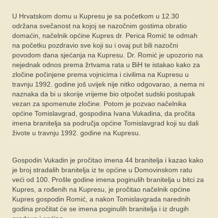
U Hrvatskom domu u Kupresu je sa početkom u 12.30
održana svečanost na kojoj se nazočnim gostima obratio
domaćin, načelnik općine Kupres dr. Perica Romić te odmah
na početku pozdravio sve koji su i ovaj put bili nazočni
povodom dana sjećanja na Kupresu. Dr. Romić je upozorio na
nejednak odnos prema žrtvama rata u BiH te istakao kako za
zločine počinjene prema vojnicima i civilima na Kupresu u
travnju 1992. godine još uvijek nije nitko odgovarao, a nema ni
naznaka da bi u skorije vrijeme bio otpočet sudski postupak
vezan za spomenute zločine. Potom je pozvao načelnika
općine Tomislavgrad, gospodina Ivana Vukadina, da pročita
imena branitelja sa područja općine Tomislavgrad koji su dali
živote u travnju 1992. godine na Kupresu.
Gospodin Vukadin je pročitao imena 44 branitelja i kazao kako
je broj stradalih branitelja iz te općine u Domovinskom ratu
veći od 100. Prošle godine imena poginulih branitelja u bitci za
Kupres, a rođenih na Kupresu, je pročitao načelnik općine
Kupres gospodin Romić, a nakon Tomislavgrada narednih
godina pročitat će se imena poginulih branitelja i iz drugih