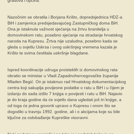
gradova i općina.
Nazočnim se obratila i Borjana Krišto, dopredsjednica HDZ-a
BiH i zamjenica predsjedavajućeg Zastupničkog doma BiH.
Ona je istaknula važnost sjećanja na žrtvu branitelja u
domovinskom ratu, posebno sjećanje na stradanje hrvatskog
naroda na Kupresu. Žrtva nije uzaludna, posebno kada se
gleda u svjetlu Uskrsa i ovog uskršnjeg vremena kazala je
Krišto te svima čestitala uskršnje blagdane.
Ispred koordinacije udruga proisteklih iz domovinskog rata
obratio se ministar u Vladi Zapadnohercegovačke županije
Mladen Begić. On je istaknuo rad Hrvatskog dokumentacijskog
centra koji sakuplja povijesne podatke o ratu u BiH i u čijem je
izdanju do sada izišlo 7 knjiga o povijesti i ratu u BiH. Najavio
je do kraja godine da će svjetlo dana ugledati još tri knjige, a
od toga će jedna govoriti upravo o Kupresu i onom što se
dogodilo u travnju 1992. godine, ali i o akcijama koje su bile
ključne za oslobađanje Kupreške visoravni.