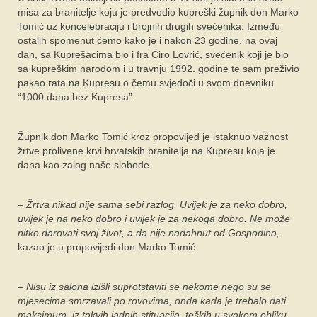
misa za branitelje koju je predvodio kupreški župnik don Marko
Tomić uz koncelebraciju i brojnih drugih svećenika. Između
ostalih spomenut ćemo kako je i nakon 23 godine, na ovaj
dan, sa Kuprešacima bio i fra Ćiro Lovrić, svećenik koji je bio
sa kupreškim narodom i u travnju 1992. godine te sam preživio
pakao rata na Kupresu o čemu svjedoči u svom dnevniku
“1000 dana bez Kupresa”.
Župnik don Marko Tomić kroz propovijed je istaknuo važnost
žrtve prolivene krvi hrvatskih branitelja na Kupresu koja je
dana kao zalog naše slobode.
–
Žrtva nikad nije sama sebi razlog. Uvijek je za neko dobro,
uvijek je na neko dobro i uvijek je za nekoga dobro. Ne može
nitko darovati svoj život, a da nije nadahnut od Gospodina,
kazao je u propovijedi don Marko Tomić.
–
Nisu iz salona izišli suprotstaviti se nekome nego su se
mjesecima smrzavali po rovovima, onda kada je trebalo dati
maksimum, iz takvih jadnih stituacija, teških u svakom obliku.