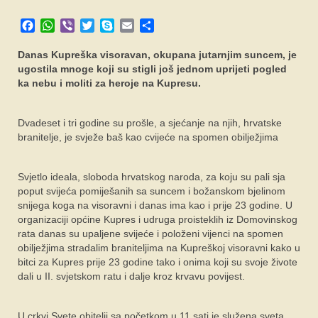
SPONZORI
Facebook
WhatsApp
Viber
Twitter
Skype
Email
Share
FORUM
Danas Kupreška visoravan, okupana jutarnjim suncem, je
ugostila mnoge koji su stigli još jednom uprijeti pogled
ka nebu i moliti za heroje na Kupresu.
Dvadeset i tri godine su prošle, a sjećanje na njih, hrvatske
branitelje, je svježe baš kao cvijeće na spomen obilježjima
Svjetlo ideala, sloboda hrvatskog naroda, za koju su pali sja
poput svijeća pomiješanih sa suncem i božanskom bjelinom
snijega koga na visoravni i danas ima kao i prije 23 godine. U
organizaciji općine Kupres i udruga proisteklih iz Domovinskog
rata danas su upaljene svijeće i položeni vijenci na spomen
obilježjima stradalim braniteljima na Kupreškoj visoravni kako u
bitci za Kupres prije 23 godine tako i onima koji su svoje živote
dali u II. svjetskom ratu i dalje kroz krvavu povijest.
U crkvi Svete obitelji sa početkom u 11 sati je služena sveta