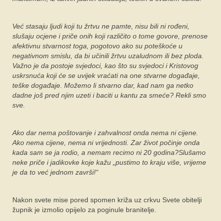
Već stasaju ljudi koji tu žrtvu ne pamte, nisu bili ni rođeni,
slušaju ocjene i priče onih koji različito o tome govore, prenose
afektivnu stvarnost toga, pogotovo ako su poteškoće u
negativnom smislu, da bi učinili žrtvu uzaludnom ili bez ploda.
Važno je da postoje svjedoci, kao što su svjedoci i Kristovog
uskrsnuća koji će se uvijek vraćati na one stvarne događaje,
teške događaje. Možemo li stvarno dar, kad nam ga netko
dadne još pred njim uzeti i baciti u kantu za smeće? Rekli smo
sve.
Ako dar nema poštovanje i zahvalnost onda nema ni cijene.
Ako nema cijene, nema ni vrijednosti. Zar život počinje onda
kada sam se ja rodio, a nemam recimo ni 20 godina?Slušamo
neke priče i jadikovke koje kažu „pustimo to kraju više, vrijeme
je da to već jednom završi!“
Nakon svete mise pored spomen križa uz crkvu Svete obitelji
župnik je izmolio opijelo za poginule branitelje.