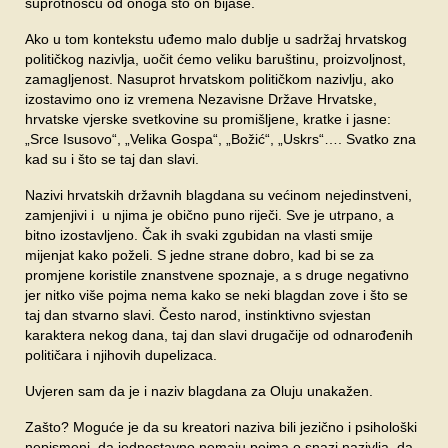
suprotnošću od onoga što on bijaše.
Ako u tom kontekstu uđemo malo dublje u sadržaj hrvatskog
političkog nazivlja, uočit ćemo veliku baruštinu, proizvoljnost,
zamagljenost. Nasuprot hrvatskom političkom nazivlju, ako
izostavimo ono iz vremena Nezavisne Države Hrvatske,
hrvatske vjerske svetkovine su promišljene, kratke i jasne:
„Srce Isusovo“, „Velika Gospa“, „Božić“, „Uskrs“…. Svatko zna
kad su i što se taj dan slavi.
Nazivi hrvatskih državnih blagdana su većinom nejedinstveni,
zamjenjivi i u njima je obično puno riječi. Sve je utrpano, a
bitno izostavljeno. Čak ih svaki zgubidan na vlasti smije
mijenjat kako poželi. S jedne strane dobro, kad bi se za
promjene koristile znanstvene spoznaje, a s druge negativno
jer nitko više pojma nema kako se neki blagdan zove i što se
taj dan stvarno slavi. Često narod, instinktivno svjestan
karaktera nekog dana, taj dan slavi drugačije od odnarođenih
političara i njihovih dupelizaca.
Uvjeren sam da je i naziv blagdana za Oluju unakažen.
Zašto? Moguće je da su kreatori naziva bili jezično i psihološki
nepismeni, da jednostavno nemaju pojma o snazi nazivlja, da