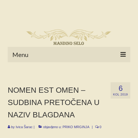
Menu
POČETNA
NOVOSTI
6
NOMEN EST OMEN –
KOL 2019
STALNE RUBRIKE
SUDBINA PRETOČENA U
NAŠA BAŠTINA
NAZIV BLAGDANA
IZ ARHIVE
by
Ivica Šarac
|
objavljeno u:
PRIKO MRGINJA
|
0
NAJAVE