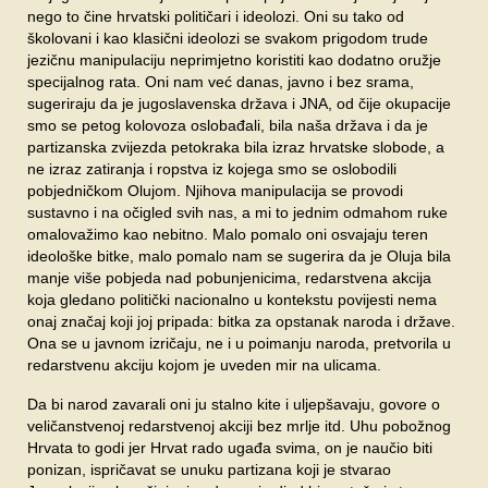
nego to čine hrvatski političari i ideolozi. Oni su tako od
školovani i kao klasični ideolozi se svakom prigodom trude
jezičnu manipulaciju neprimjetno koristiti kao dodatno oružje
specijalnog rata. Oni nam već danas, javno i bez srama,
sugeriraju da je jugoslavenska država i JNA, od čije okupacije
smo se petog kolovoza oslobađali, bila naša država i da je
partizanska zvijezda petokraka bila izraz hrvatske slobode, a
ne izraz zatiranja i ropstva iz kojega smo se oslobodili
pobjedničkom Olujom. Njihova manipulacija se provodi
sustavno i na očigled svih nas, a mi to jednim odmahom ruke
omalovažimo kao nebitno. Malo pomalo oni osvajaju teren
ideološke bitke, malo pomalo nam se sugerira da je Oluja bila
manje više pobjeda nad pobunjenicima, redarstvena akcija
koja gledano politički nacionalno u kontekstu povijesti nema
onaj značaj koji joj pripada: bitka za opstanak naroda i države.
Ona se u javnom izričaju, ne i u poimanju naroda, pretvorila u
redarstvenu akciju kojom je uveden mir na ulicama.
Da bi narod zavarali oni ju stalno kite i uljepšavaju, govore o
veličanstvenoj redarstvenoj akciji bez mrlje itd. Uhu pobožnog
Hrvata to godi jer Hrvat rado ugađa svima, on je naučio biti
ponizan, ispričavat se unuku partizana koji je stvarao