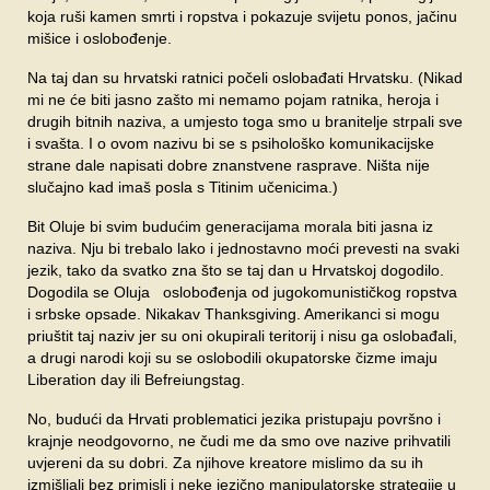
koja ruši kamen smrti i ropstva i pokazuje svijetu ponos, jačinu
mišice i oslobođenje.
Na taj dan su hrvatski ratnici počeli oslobađati Hrvatsku. (Nikad
mi ne će biti jasno zašto mi nemamo pojam ratnika, heroja i
drugih bitnih naziva, a umjesto toga smo u branitelje strpali sve
i svašta. I o ovom nazivu bi se s psihološko komunikacijske
strane dale napisati dobre znanstvene rasprave. Ništa nije
slučajno kad imaš posla s Titinim učenicima.)
Bit Oluje bi svim budućim generacijama morala biti jasna iz
naziva. Nju bi trebalo lako i jednostavno moći prevesti na svaki
jezik, tako da svatko zna što se taj dan u Hrvatskoj dogodilo.
Dogodila se Oluja oslobođenja od jugokomunističkog ropstva
i srbske opsade. Nikakav Thanksgiving. Amerikanci si mogu
priuštit taj naziv jer su oni okupirali teritorij i nisu ga oslobađali,
a drugi narodi koji su se oslobodili okupatorske čizme imaju
Liberation day ili Befreiungstag.
No, budući da Hrvati problematici jezika pristupaju površno i
krajnje neodgovorno, ne čudi me da smo ove nazive prihvatili
uvjereni da su dobri. Za njihove kreatore mislimo da su ih
izmišljali bez primisli i neke jezično manipulatorske strategije u