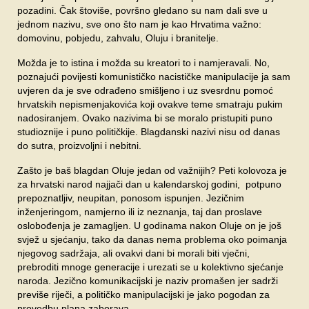
pozadini. Čak štoviše, površno gledano su nam dali sve u
jednom nazivu, sve ono što nam je kao Hrvatima važno:
domovinu, pobjedu, zahvalu, Oluju i branitelje.
Možda je to istina i možda su kreatori to i namjeravali. No,
poznajući povijesti komunističko nacističke manipulacije ja sam
uvjeren da je sve odrađeno smišljeno i uz svesrdnu pomoć
hrvatskih nepismenjakovića koji ovakve teme smatraju pukim
nadosiranjem. Ovako nazivima bi se moralo pristupiti puno
studioznije i puno političkije. Blagdanski nazivi nisu od danas
do sutra, proizvoljni i nebitni.
Zašto je baš blagdan Oluje jedan od važnijih? Peti kolovoza je
za hrvatski narod najjači dan u kalendarskoj godini, potpuno
prepoznatljiv, neupitan, ponosom ispunjen. Jezičnim
inženjeringom, namjerno ili iz neznanja, taj dan proslave
oslobođenja je zamagljen. U godinama nakon Oluje on je još
svjež u sjećanju, tako da danas nema problema oko poimanja
njegovog sadržaja, ali ovakvi dani bi morali biti vječni,
prebroditi mnoge generacije i urezati se u kolektivno sjećanje
naroda. Jezično komunikacijski je naziv promašen jer sadrži
previše riječi, a političko manipulacijski je jako pogodan za
provedbu plana zaborava.