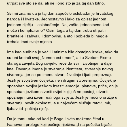
utrpat sve što se da, ali ne i ono što je za taj dan bitno.
Svi mi znamo da je taj dan započelo oslobađanje hrvatskog
naroda i Hrvatske. Jednostavno i lako za opisat jednom
jedinom riječju – oslobođenje. No, zašto jednostavno kad
može i komplicirano? Osim toga u taj dan treba utrpat i
branitelje i zahvalu i domovinu, a eto i pobjeda bi negdje
trebala imat svoje mjesto.
Ime kao sudbina je već i Latinima bilo dostojno izreke, tako da
su oni kreirali svoj „Nomen est omen“, a i u Svetom Pismu
staroga zavjeta Bog čovjeku reče da svim životinjama daje
ime. Davanje imena je stvaranje identiteta, stvaranje novog
stvorenja, jer se po imenu stvari, životinje i ljudi prepoznaju.
Jezik je svojstven čovjeku, ne i drugim stvorenjima. Čovjek je
sposoban svojim jezikom izraziti emocije, planove, priče, on je
sposoban jezikom stvoriti svijet koji još ne postoji, otvoriti
spoznaju i izići izvan realnoga svijeta. Jezik je moćno oružje u
stvaranju novih okolnosti, a u najvećem slučaju ratovi, mir,
ljubav itd. počinju riječju.
Da je tomu tako od kad je Boga i svita možemo čitati u
Ivanovom prologu koji počinje riječima „I na početku bijaše