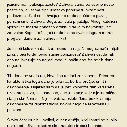
jezične manipulacije. Zašto? Zahvala sama po sebi je nešto
pozitivno, ali sama riječ izražava poniznost, skromnost,
podložnost. Kad se zahvaljujemo onda spuštamo glavu,
ponizni smo. Zahvala Bogu, zahvala prijatelju. Mnogi katolici i
vjernici će možda pobožno graknuti da je to najvažnije, biti
zahvalan Bogu. Točno, ali onda bismo svaki blagdan morali
proglasit danom zahvalnosti i kvit.
Je li peti kolovoza dan kad bismo na najjači mogući način htjeli
izraziti baš to duhovno stanje poniznosti? Zahvalnost da, ali
ona ne iskazuje na najjači mogući način ono što se tih dana
dogodilo.
Tih dana se vodio rat, Hrvati su umirali za slobodu. Primarna
karakteristika toga dana je bila rat, borba, oružje, smrt i
oslobođenje. Uvjeren sam da je peti kolovoza dan kad treba
uzdignuti glavu, biti ponosan, a to je stanje koje nije identično
stanju skrušenosti. Nije Hrvatska oslobođena bez krvi, nije
oslobođena za diplomatskim stolom nego na tenkovima i
puškom.
Svaka čast krunici i molitvi, al bez oružja, krvi i smrti ne bi bilo
ni slobode. Svi oni koji misle drugačije trebali bi majci