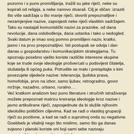
pozorno i s puno promišljanja, tražili su jake riječi, neke su
kopirali od religija, a neke nanovo stvarali. Cilj je sličan: izraziti
što više sadržaja u što manje riječi, stvoriti prepoznatljive i
nezamjenjive nazive, zaposjesti neke riječi vlastitim sadržajem.
Tako su nastajali komunistički nazivi za praznike, od dana
revolucije, dana oslobođenja, dana ustanka i tako u nedogled.
Svaki datum je imao svoj pomno promišljeni naziv, kratko,
jasno i na prvu prepoznatljivo. Isti postupak se odvija i dan
danas u gospodarstvu i komunikacijskim strategijama. Tu
spoznaju posebno vješto koriste različite interesne skupine
koje se trude svoje ideologije prošvercati u podsvijest čitatelja,
slušatelja ili općeg puka. Potrudite se malo i preispitajte s kim
povezujete sljedeće nazive: tolerancija, ljudska prava,
homofobija, prvo na izbor, samo ljubav, retrogradno, govor
mržnje, nazadno, urbano, ruralno….
Već kratkom analizom bez puno literature i stručnih istraživanja
možete prepoznati matricu kreiranja ideologije kroz nazive i
javno artikulirane riječi, zaposjednute da bi služile njihovim
ideološko političkim ciljevima. Kad se radi o vlastitoj grupaciji
riječi su pozitivne, a kad se radi o suprotnoj onda su negativne.
Goebbels je vitalniji nego što mislimo, samo što ga danas
svjesno i planski koriste oni koji sami sebe nazivaju