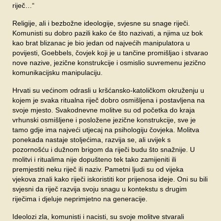
riječ…“
Religije, ali i bezbožne ideologije, svjesne su snage riječi.
Komunisti su dobro pazili kako će što nazivati, a njima uz bok
kao brat blizanac je bio jedan od najvećih manipulatora u
povijesti, Goebbels, čovjek koji je u tančine promišljao i stvarao
nove nazive, jezične konstrukcije i osmislio suvremenu jezično
komunikacijsku manipulaciju.
Hrvati su većinom odrasli u kršćansko-katoličkom okruženju u
kojem je svaka ritualna riječ dobro osmišljena i postavljena na
svoje mjesto. Svakodnevne molitve su od početka do kraja
vrhunski osmišljene i posložene jezične konstrukcije, sve je
tamo gdje ima najveći utjecaj na psihologiju čovjeka. Molitva
ponekada nastaje stoljećima, razvija se, ali uvijek s
pozornošću i dužnom brigom da riječi budu što snažnije. U
molitvi i ritualima nije dopušteno tek tako zamijeniti ili
premjestiti neku riječ ili naziv. Pametni ljudi su od vijeka
vjekova znali kako riječi iskoristiti kor prijenosa ideje. Oni su bili
svjesni da riječ razvija svoju snagu u kontekstu s drugim
riječima i djeluje neprimjetno na generacije.
Ideolozi zla, komunisti i nacisti, su svoje molitve stvarali