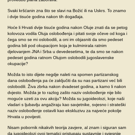
Svaki kršćanin zna što se slavi na Božić ili na Uskrs. To znamo
i dvije tisuće godina nakon tih događaja.
Hoće li Hrvati dvije tisuće godina nakon Oluje znati da se petog
kolovoza vodila Oluja oslobođenja i pitati svoje očeve od koga i
čega smo se mi oslobodili, a oni im objasniti da smo pedeset
godina bili pod okupacijom koja je kulminirala ratnim
djelovanjem JNA i Srba u devedesetima, te da smo se nakon
pedeset godina ratnom Olujom oslobodili jugoslavenske
okupacije?
Možda to isto dijete negdje naleti na spomen partizanskog
dana oslobođenja pa će zaključiti da su nas partizani već bili
oslobodili. Živa zbrka nakon dvadeset godina, a kamo li nakon
dvjesto. Možda je to razlog zašto naziv oslobođenje nije bilo
moguće uzeti za ovu akciju? Možda su jugoideolozi, koje naši
vladari s ljubavlju angažiraju kao savjetnike, svjesno i strateški
naziv oslobođenje ostavili kao ekskluzivu za najveće pokolje
Hrvata u povijesti.
Nisam pobornik nikakvih teorija zavjere, al znam i siguran sam
da jugoideolozi ovoj tematici pristupaju sustavnije i svjesnije