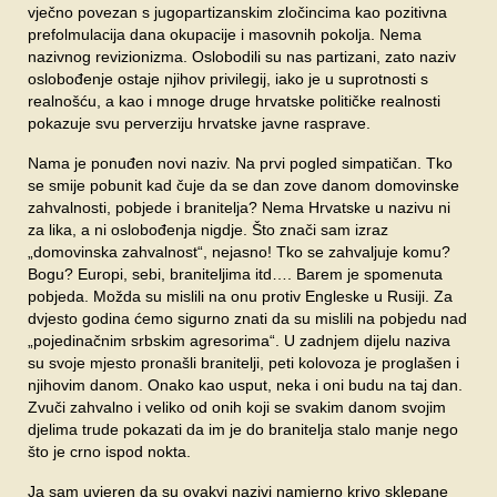
vječno povezan s jugopartizanskim zločincima kao pozitivna
prefolmulacija dana okupacije i masovnih pokolja. Nema
nazivnog revizionizma. Oslobodili su nas partizani, zato naziv
oslobođenje ostaje njihov privilegij, iako je u suprotnosti s
realnošću, a kao i mnoge druge hrvatske političke realnosti
pokazuje svu perverziju hrvatske javne rasprave.
Nama je ponuđen novi naziv. Na prvi pogled simpatičan. Tko
se smije pobunit kad čuje da se dan zove danom domovinske
zahvalnosti, pobjede i branitelja? Nema Hrvatske u nazivu ni
za lika, a ni oslobođenja nigdje. Što znači sam izraz
„domovinska zahvalnost“, nejasno! Tko se zahvaljuje komu?
Bogu? Europi, sebi, braniteljima itd…. Barem je spomenuta
pobjeda. Možda su mislili na onu protiv Engleske u Rusiji. Za
dvjesto godina ćemo sigurno znati da su mislili na pobjedu nad
„pojedinačnim srbskim agresorima“. U zadnjem dijelu naziva
su svoje mjesto pronašli branitelji, peti kolovoza je proglašen i
njihovim danom. Onako kao usput, neka i oni budu na taj dan.
Zvuči zahvalno i veliko od onih koji se svakim danom svojim
djelima trude pokazati da im je do branitelja stalo manje nego
što je crno ispod nokta.
Ja sam uvjeren da su ovakvi nazivi namjerno krivo sklepane