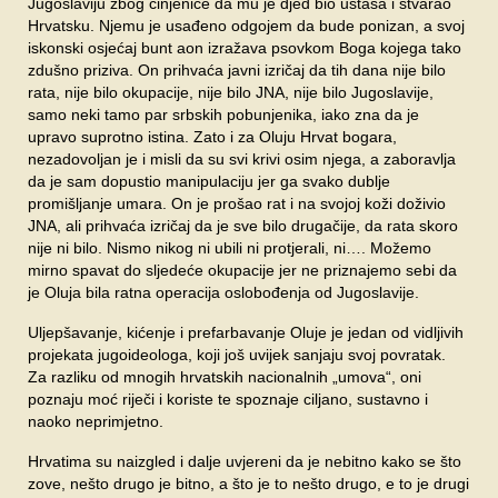
Jugoslaviju zbog činjenice da mu je djed bio ustaša i stvarao
Hrvatsku. Njemu je usađeno odgojem da bude ponizan, a svoj
iskonski osjećaj bunt aon izražava psovkom Boga kojega tako
zdušno priziva. On prihvaća javni izričaj da tih dana nije bilo
rata, nije bilo okupacije, nije bilo JNA, nije bilo Jugoslavije,
samo neki tamo par srbskih pobunjenika, iako zna da je
upravo suprotno istina. Zato i za Oluju Hrvat bogara,
nezadovoljan je i misli da su svi krivi osim njega, a zaboravlja
da je sam dopustio manipulaciju jer ga svako dublje
promišljanje umara. On je prošao rat i na svojoj koži doživio
JNA, ali prihvaća izričaj da je sve bilo drugačije, da rata skoro
nije ni bilo. Nismo nikog ni ubili ni protjerali, ni…. Možemo
mirno spavat do sljedeće okupacije jer ne priznajemo sebi da
je Oluja bila ratna operacija oslobođenja od Jugoslavije.
Uljepšavanje, kićenje i prefarbavanje Oluje je jedan od vidljivih
projekata jugoideologa, koji još uvijek sanjaju svoj povratak.
Za razliku od mnogih hrvatskih nacionalnih „umova“, oni
poznaju moć riječi i koriste te spoznaje ciljano, sustavno i
naoko neprimjetno.
Hrvatima su naizgled i dalje uvjereni da je nebitno kako se što
zove, nešto drugo je bitno, a što je to nešto drugo, e to je drugi