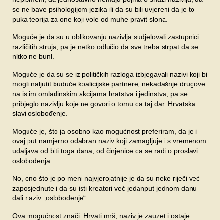
se ne bave psihologijom jezika ili da su bili uvjereni da je to
puka teorija za one koji vole od muhe pravit slona.
Moguće je da su u oblikovanju nazivlja sudjelovali zastupnici
različitih struja, pa je netko odlučio da sve treba strpat da se
nitko ne buni.
Moguće je da su se iz političkih razloga izbjegavali nazivi koji bi
mogli naljutit buduće koalicijske partnere, nekadašnje drugove
na istim omladinskim akcijama bratstva i jedinstva, pa se
pribjeglo nazivlju koje ne govori o tomu da taj dan Hrvatska
slavi oslobođenje.
Moguće je, što ja osobno kao mogućnost preferiram, da je i
ovaj put namjerno odabran naziv koji zamagljuje i s vremenom
udaljava od biti toga dana, od činjenice da se radi o proslavi
oslobođenja.
No, ono što je po meni najvjerojatnije je da su neke riječi već
zaposjednute i da su isti kreatori već jedanput jednom danu
dali naziv „oslobođenje“.
Ova mogućnost znači: Hrvati mrš, naziv je zauzet i ostaje