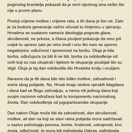
poginulog branitelja pokazati da je smrt njezinog sina nešto što
nije u prvom planu.
Postoji vrijeme molitve i vrijeme rata, a tih dana je bio rat. Zato
je za buduće generacije važno očuvati tu činjenicu u sjećanju.
Hrvatima se sustavno nameće ideologija pognute glave,
skrušenosti, ne prkosa, a čitava povijest pokazuje da smo još
uvijek tu upravo zato jer smo imali i ono što nam se uporno
negativizira: odlučnost i spremnost na borbu. Oluja je bila
borba, odlučujuća za biti ili ne biti, borba za oslobođenje od
onih koji su nas okupirali i tijekom te okupacije poubijali što su
stigli. Oluja je taj dan oslobodila dio Hrvatske krvlju i oružjem.
Naravno da je tih dana bilo isto toliko molitve, zahvalnosti i
sreće zbog pobjede. No, Hrvati imaju stotine vjerskih blagdana
i dana kad se Bogu zahvaljuju, a nema niti jednog dana koji
svojim nazivom odražava baš tu komponentu nacionalnog
života: Dan oslobođenja od jugopartizanske okupacije.
Dan nakon Oluje može biti da zahvalnosti, dan skrušenosti,
molitve, ali dan na koji se slavi ratna pobjeda mora sadržavati
u nazivu psihologiju ponosa, borbe, hrabrosti, ustrajnosti, krvi,
znoja, odlučnosti, to mora biti psihologija Uskrsa, psihologija