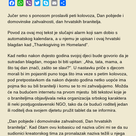
Facebook
WhatsApp
Viber
Twitter
Skype
Email
Share
SPONZORI
Jučer smo s ponosom proslavili peti kolovoza, Dan pobjede i
FORUM
domovinske zahvalnosti, dan hrvatskih branitelja.
Povod za ovaj moj tekst je slučajni alarm koji sam dobio s
automatskog kalendara, a u njemu je upisan i ovaj hrvatski
blagdan kad „Thanksgiving im Homeland“.
Kad netko nakon dvjesto godina svojoj djeci bude govorio da je
sutradan blagdan, mogao bi biti upitan: „Aha, tata, mama, a
što taj dan znači, zašto se slavi?“. U nastavku priče s djecom
morali bi im pojasniti puno toga što ima veze s petim kolovoza,
pod pretpostavkom da nakon dvjesto godina netko uopće ima
pojma tko su bili branitelji i komu se to mi zahvaljujemo. Možda
će na budućem internetu na prvom mjestu biti tekstovi koje je
o braniteljima objavljivala neka organizacija srbskog karaktera
ili neki postjugoslavenski NGO, tako da će budući roditelj jedan
ili roditelj dva svojem djetetu pružit tablet da se informira.
„Dan pobjede i domovinske zahvalnosti, Dan hrvatskih
branitelja“. Kad čitam ovu kobasicu od naziva učini mi se da su
sudionici kreatorskog tima za pronalazak naziva težili u njega