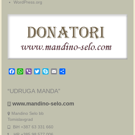
WordPress.org
Facebook
WhatsApp
Viber
Twitter
Skype
Email
Share
“UDRUGA MANDA”
www.mandino-selo.com
Mandino Selo bb
Tomislavgrad
BiH +387 63 331 660
HR +385 98 577 006