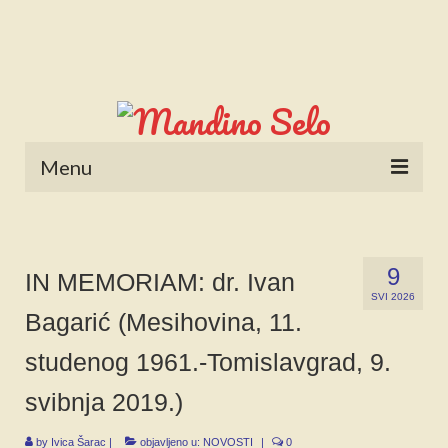
Menu
POČETNA
NOVOSTI
9
IN MEMORIAM: dr. Ivan
SVI 2026
STALNE RUBRIKE
Bagarić (Mesihovina, 11.
NAŠA BAŠTINA
studenog 1961.-Tomislavgrad, 9.
IZ ARHIVE
svibnja 2019.)
NAJAVE
by
Ivica Šarac
|
objavljeno u:
NOVOSTI
|
0