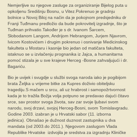
Nemjerljive su njegove zasluge za organiziranje Bijelog puta u
opkoljenu Središnju Bosnu, u Vitez.Pokrenuo je gradnju
bolnice u Novoj Biloj na način da je pokojnom predsjedniku dr
Franji Tuđmanu predložio da bude pokrovitelj izgradnje, što je
Tuđman prihvatio.Također je s dr. Ivanom Šarcem,
Slobodanom Langom, Andrijom Hebrangom, Jurjem Njavrom,
Ivicom Kostovićem i drugim pokrenuo i osnivanje Medicinskog
fakulteta u Mostaru i kasnije bio jedan od matičara fakulteta,
istaknuo se u izvlačenju prognanika iz Jajca, a humanitarna
pomoć stizala je u sve krajeve Herceg -Bosne zahvaljujući i dr.
Bagariću.
Bio je uvijek i svugdje u službi svoga naroda iako je pogibijom
brata Željka u vrijeme bitke za Kupres doživio obiteljsku
tragediju.S mačem u srcu, ali uz hrabrost i samopožrtvornost
kada je to tražila Božja volja potpuno se predavao dajući čitavo
srce, sav prostor svoga života, sav zar svoje ljubavi svom
narodu, svoj drzavi, svojoj Herceg-Bosni, svom Tomislavgradu.
Godine 2003. izabran je u Hrvatski sabor (11. izborna
jedinica). Obnašao je dužnost duznost zastupnika u dva
mandata (od 2003.do 2011.). Njegovom zaslugom Vlada
Republike Hrvatske izdvojila je sredstva za izgradnju Kliničke