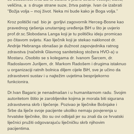
veličina, a s druge strane suze, žrtva patnje. Ivan će izabrati
“Božja volja – moj život. Neka mi bude kako je Boga volja.”
Kroz politički rad bio je gorljivi zagovornik Herceg-Bosne kao
pravednog rješenja unutarnjeg uređenja BiH u što je uvjerio
prof.dr.sc.Slobodana Langa koji je tu političku ideju promicao
po čitavom svijetu. Kao liječnik koji je stekao naklonost dr.
Andrije Hebranga obnašao je dužnost zapovjednika ratnog
zdravstva (načelnik Glavnog sanitetskog stožera HVO-a) u
Mostaru..Osobito se s kolegama dr. Ivanom Šarcem, dr.
Radoslavom Juriljem, dr. Markom Radošem i drugima istaknuo
u organizaciji ratnih bolnica diljem cijele BiH, sve je učino da
zdravstveni sustav i u najtežim uvjetima besprijekorno
funkcionira.
Dr.Ivan Bagaric je nenadmašan i u humanitarnom radu. Svojim
autoritetom štitio je zarobljenike kojima je morala biti sigurana
zdravstvena skrb i liječenje. Pozivao je liječnike Bošnjake i
Srbe da liječe svoje pacijente ukoliko nemaju povjerenja u
hrvatske liječnike, što su ovi odbijali jer su znali da ce hrvatski
liječnici pružiti odgovarajuću liječničku skrb njihovim
pacijentima.