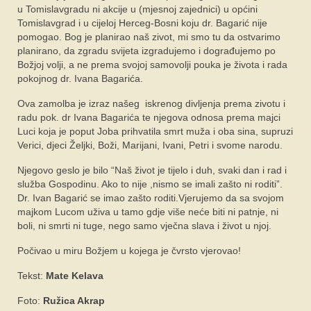
u Tomislavgradu ni akcije u (mjesnoj zajednici) u općini
Tomislavgrad i u cijeloj Herceg-Bosni koju dr. Bagarić nije
pomogao. Bog je planirao naš zivot, mi smo tu da ostvarimo
planirano, da zgradu svijeta izgradujemo i dograđujemo po
Božjoj volji, a ne prema svojoj samovolji pouka je života i rada
pokojnog dr. Ivana Bagarića.
Ova zamolba je izraz našeg iskrenog divljenja prema zivotu i
radu pok. dr Ivana Bagarića te njegova odnosa prema majci
Luci koja je poput Joba prihvatila smrt muža i oba sina, supruzi
Verici, djeci Željki, Boži, Marijani, Ivani, Petri i svome narodu.
Njegovo geslo je bilo “Naš život je tijelo i duh, svaki dan i rad i
služba Gospodinu. Ako to nije ,nismo se imali zašto ni roditi”.
Dr. Ivan Bagarić se imao zašto roditi.Vjerujemo da sa svojom
majkom Lucom uživa u tamo gdje više neće biti ni patnje, ni
boli, ni smrti ni tuge, nego samo vječna slava i život u njoj.
Počivao u miru Božjem u kojega je čvrsto vjerovao!
Tekst:
Mate Kelava
Foto:
Ružica Akrap