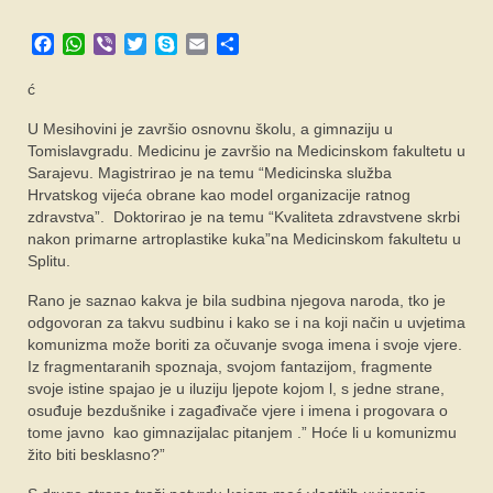
SPONZORI
Facebook
WhatsApp
Viber
Twitter
Skype
Email
Share
FORUM
ć
U Mesihovini je završio osnovnu školu, a gimnaziju u
Tomislavgradu. Medicinu je završio na Medicinskom fakultetu u
Sarajevu. Magistrirao je na temu “Medicinska služba
Hrvatskog vijeća obrane kao model organizacije ratnog
zdravstva”. Doktorirao je na temu “Kvaliteta zdravstvene skrbi
nakon primarne artroplastike kuka”na Medicinskom fakultetu u
Splitu.
Rano je saznao kakva je bila sudbina njegova naroda, tko je
odgovoran za takvu sudbinu i kako se i na koji način u uvjetima
komunizma može boriti za očuvanje svoga imena i svoje vjere.
Iz fragmentaranih spoznaja, svojom fantazijom, fragmente
svoje istine spajao je u iluziju ljepote kojom l, s jedne strane,
osuđuje bezdušnike i zagađivače vjere i imena i progovara o
tome javno kao gimnazijalac pitanjem .” Hoće li u komunizmu
žito biti besklasno?”