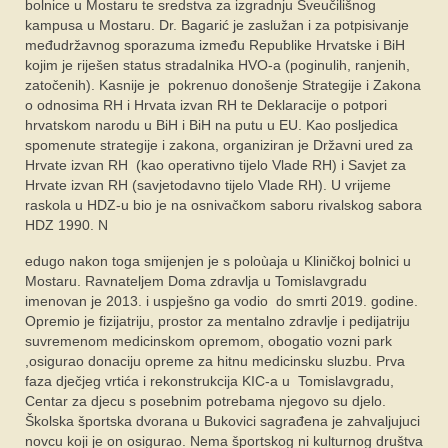
bolnice u Mostaru te sredstva za izgradnju Sveučilišnog
kampusa u Mostaru. Dr. Bagarić je zaslužan i za potpisivanje
međudržavnog sporazuma između Republike Hrvatske i BiH
kojim je riješen status stradalnika HVO-a (poginulih, ranjenih,
zatočenih). Kasnije je pokrenuo donošenje Strategije i Zakona
o odnosima RH i Hrvata izvan RH te Deklaracije o potpori
hrvatskom narodu u BiH i BiH na putu u EU. Kao posljedica
spomenute strategije i zakona, organiziran je Državni ured za
Hrvate izvan RH (kao operativno tijelo Vlade RH) i Savjet za
Hrvate izvan RH (savjetodavno tijelo Vlade RH). U vrijeme
raskola u HDZ-u bio je na osnivačkom saboru rivalskog sabora
HDZ 1990. N
edugo nakon toga smijenjen je s poloùaja u Kliničkoj bolnici u
Mostaru. Ravnateljem Doma zdravlja u Tomislavgradu
imenovan je 2013. i uspješno ga vodio do smrti 2019. godine.
Opremio je fizijatriju, prostor za mentalno zdravlje i pedijatriju
suvremenom medicinskom opremom, obogatio vozni park
,osigurao donaciju opreme za hitnu medicinsku sluzbu. Prva
faza dječjeg vrtića i rekonstrukcija KIC-a u Tomislavgradu,
Centar za djecu s posebnim potrebama njegovo su djelo.
Školska športska dvorana u Bukovici sagrađena je zahvaljujuci
novcu koji je on osigurao. Nema športskog ni kulturnog društva