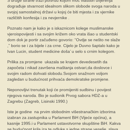
S druge strane traži potvrdu kojom moć vlastitih uvjerenja
dograđuje stvarnost idealnom slikom slobode svoga naroda u
svojoj samostalnoj državi u kojoj će biti mjesta i za vjernike
različitih konfesija i za nevjernike .
Poznato nam je kako je s iskaznicom kolege muslimanske
vjeroispovijesti i sa svojim križem oko vrata išao u studentski
dom dok je portir začuđeno govorio: “Ovdje se nešto ne slaže
,” borio se i za bijele i za crne. Cijelo je Duvno šaptalo kako je
Ivan Lucin, student medicine doša’ u selo s crnim kolegom.
Prilika za promjene ukazala se krajem devedesetih da
započeta i nikad završena maštanja ostvari,da doslovce i
svojim radom dohvati slobodu.Svojom snažnom voljom
zagledan u budućnost prihvaća demokratske promjene.
Neponovljivi trenutak koji će promijeniti sudbinu i povijest
njegova naroda. Bio je sudionik Prvog sabora HDZ-a u
Zagrebu (Zagreb, Lisinski 1990.)
Iste je godine na prvim slobodnim višestranačkim izborima
izabran za zastupnika u Parlament BiH (Vijeće općina), a
kasnije 1995.i u Parlament ustavotvorne skupštine BiH. Kakva
se budućnost krila iza te odluke s jedne strane veselje, slava,