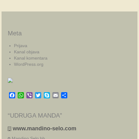
Meta
Prijava
Kanal objava
Kanal komentara
WordPress.org
Facebook
WhatsApp
Viber
Twitter
Skype
Email
Share
“UDRUGA MANDA”
www.mandino-selo.com
Mandino Selo bb