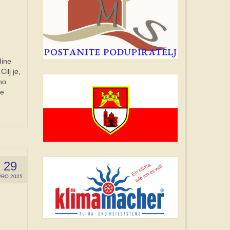
dine
ilj je,
no
se
29
PRO 2025