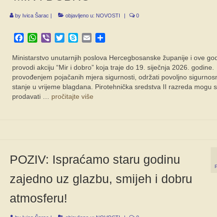
by
Ivica Šarac
|
objavljeno u:
NOVOSTI
|
0
Facebook
WhatsApp
Viber
Twitter
Skype
Email
Share
Ministarstvo unutarnjih poslova Hercegbosanske županije i ove go
provodi akciju “Mir i dobro” koja traje do 19. siječnja 2026. godine. C
provođenjem pojačanih mjera sigurnosti, održati povoljno sigurnos
stanje u vrijeme blagdana. Pirotehnička sredstva II razreda mogu 
prodavati …
pročitajte više
POZIV: Ispraćamo staru godinu
zajedno uz glazbu, smijeh i dobru
atmosferu!