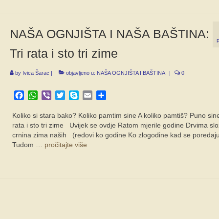
NAŠA OGNJIŠTA I NAŠA BAŠTINA:
Tri rata i sto tri zime
by
Ivica Šarac
|
objavljeno u:
NAŠA OGNJIŠTA I BAŠTINA
|
0
Facebook
WhatsApp
Viber
Twitter
Skype
Email
Share
Koliko si stara bako? Koliko pamtim sine A koliko pamtiš? Puno sine
rata i sto tri zime Uvijek se ovdje Ratom mjerile godine Drvima sl
crnina zima naših (redovi ko godine Ko zlogodine kad se poredaj
Tuđom …
pročitajte više