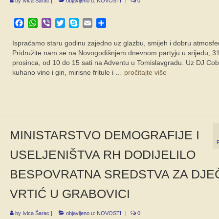
by
Ivica Šarac
|
objavljeno u:
NOVOSTI
|
0
Facebook
WhatsApp
Viber
Twitter
Skype
Email
Share
Ispraćamo staru godinu zajedno uz glazbu, smijeh i dobru atmosfe
Pridružite nam se na Novogodišnjem dnevnom partyju u srijedu, 31
prosinca, od 10 do 15 sati na Adventu u Tomislavgradu. Uz DJ Cob
kuhano vino i gin, mirisne fritule i …
pročitajte više
MINISTARSTVO DEMOGRAFIJE I
USELJENIŠTVA RH DODIJELILO
BESPOVRATNA SREDSTVA ZA DJEČ
VRTIĆ U GRABOVICI
by
Ivica Šarac
|
objavljeno u:
NOVOSTI
|
0