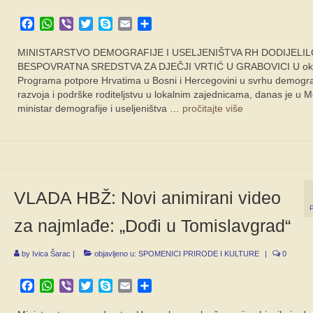
Facebook
WhatsApp
Viber
Twitter
Skype
Email
Share
MINISTARSTVO DEMOGRAFIJE I USELJENIŠTVA RH DODIJELIL
BESPOVRATNA SREDSTVA ZA DJEČJI VRTIĆ U GRABOVICI U okv
Programa potpore Hrvatima u Bosni i Hercegovini u svrhu demogr
razvoja i podrške roditeljstvu u lokalnim zajednicama, danas je u 
ministar demografije i useljeništva …
pročitajte više
VLADA HBŽ: Novi animirani video
za najmlađe: „Dođi u Tomislavgrad“
by
Ivica Šarac
|
objavljeno u:
SPOMENICI PRIRODE I KULTURE
|
0
Facebook
WhatsApp
Viber
Twitter
Skype
Email
Share