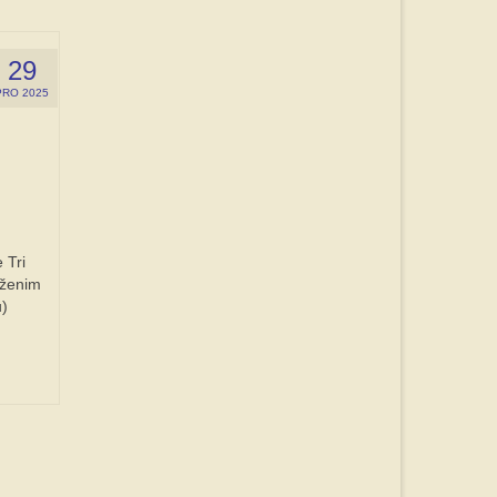
29
PRO 2025
 Tri
oženim
u)