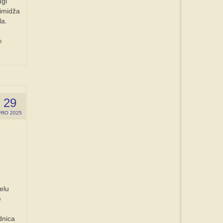
ugi
 imidža
la.
e
29
PRO 2025
elu
e
dnica