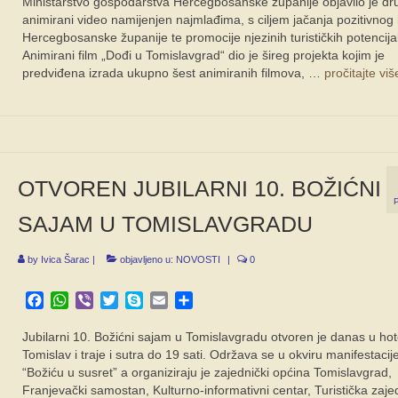
Ministarstvo gospodarstva Hercegbosanske županije objavilo je dr
animirani video namijenjen najmlađima, s ciljem jačanja pozitivnog
Hercegbosanske županije te promocije njezinih turističkih potencija
Animirani film „Dođi u Tomislavgrad“ dio je šireg projekta kojim je
predviđena izrada ukupno šest animiranih filmova, …
pročitajte viš
OTVOREN JUBILARNI 10. BOŽIĆNI
SAJAM U TOMISLAVGRADU
by
Ivica Šarac
|
objavljeno u:
NOVOSTI
|
0
Facebook
WhatsApp
Viber
Twitter
Skype
Email
Share
Jubilarni 10. Božićni sajam u Tomislavgradu otvoren je danas u hot
Tomislav i traje i sutra do 19 sati. Održava se u okviru manifestacij
“Božiću u susret” a organiziraju je zajednički općina Tomislavgrad,
Franjevački samostan, Kulturno-informativni centar, Turistička zaje