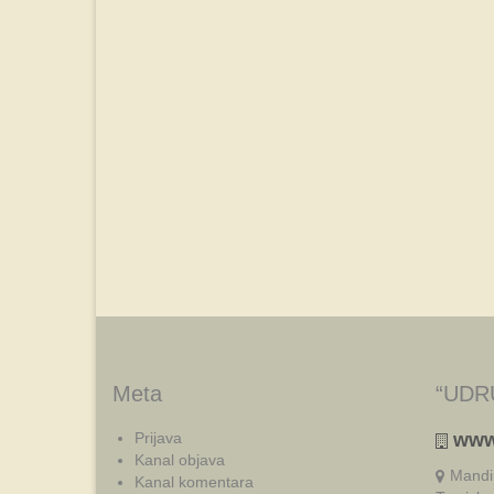
Meta
“UDR
Prijava
www
Kanal objava
Mandi
Kanal komentara