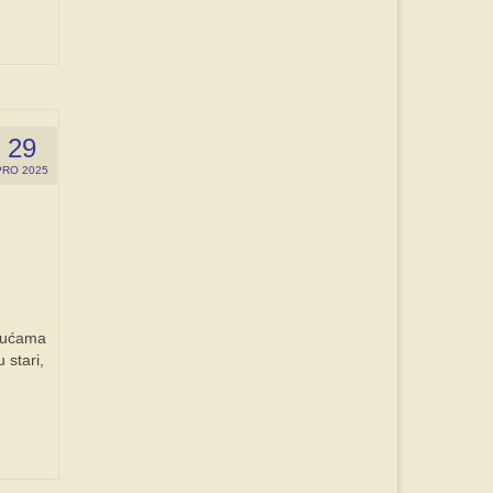
29
PRO 2025
 kućama
 stari,