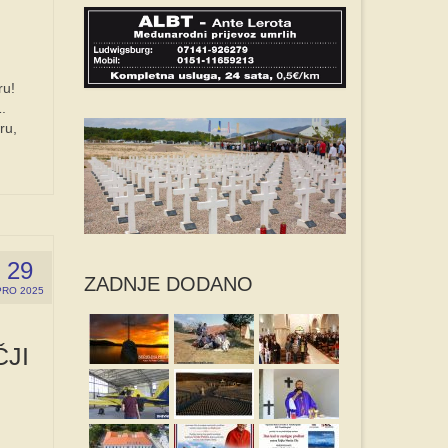
ru!
.
ru,
29
ZADNJE DODANO
PRO 2025
JI