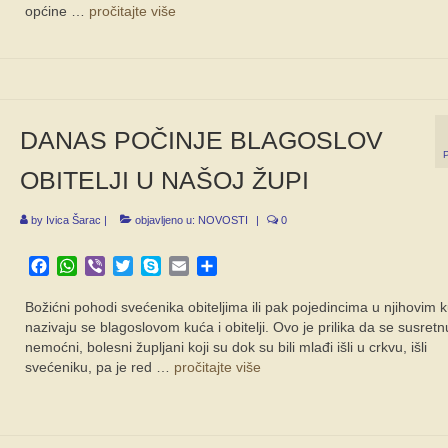
općine …
pročitajte više
DANAS POČINJE BLAGOSLOV
OBITELJI U NAŠOJ ŽUPI
by
Ivica Šarac
|
objavljeno u:
NOVOSTI
|
0
Facebook
WhatsApp
Viber
Twitter
Skype
Email
Share
Božićni pohodi svećenika obiteljima ili pak pojedincima u njihovim
nazivaju se blagoslovom kuća i obitelji. Ovo je prilika da se susretnu
nemoćni, bolesni župljani koji su dok su bili mlađi išli u crkvu, išli
svećeniku, pa je red …
pročitajte više