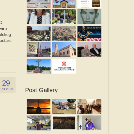
O
iru
afskog
Mostaru
29
Post Gallery
PRO 2025