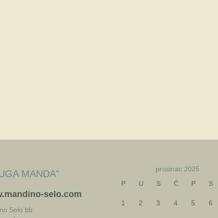
prosinac 2025
UGA MANDA”
P
U
S
Č
P
S
.mandino-selo.com
1
2
3
4
5
6
no Selo bb