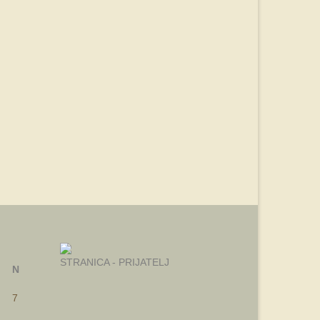
STRANICA - PRIJATELJ
N
7