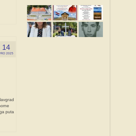
14
PRO 2025
lavgrad
enome
oga puta