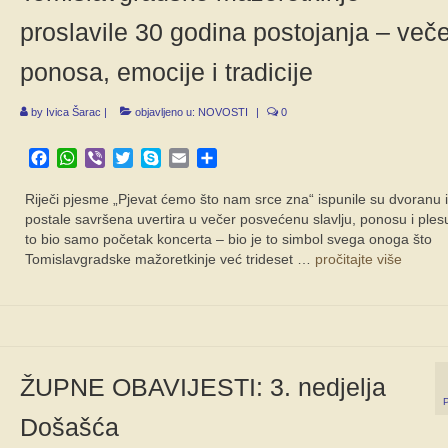
proslavile 30 godina postojanja – veče
ponosa, emocije i tradicije
by
Ivica Šarac
|
objavljeno u:
NOVOSTI
|
0
Facebook
WhatsApp
Viber
Twitter
Skype
Email
Share
Riječi pjesme „Pjevat ćemo što nam srce zna“ ispunile su dvoranu i
postale savršena uvertira u večer posvećenu slavlju, ponosu i plesu
to bio samo početak koncerta – bio je to simbol svega onoga što
Tomislavgradske mažoretkinje već trideset …
pročitajte više
ŽUPNE OBAVIJESTI: 3. nedjelja
Došašća