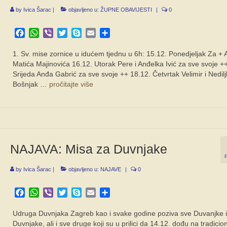
by
Ivica Šarac
|
objavljeno u:
ŽUPNE OBAVIJESTI
|
0
Facebook
WhatsApp
Viber
Twitter
Skype
Email
Share
1. Sv. mise zornice u idućem tjednu u 6h: 15.12. Ponedjeljak Za + 
Matića Majinovića 16.12. Utorak Pere i Anđelka Ivić za sve svoje +
Srijeda Anđa Gabrić za sve svoje ++ 18.12. Četvrtak Velimir i Nedil
Bošnjak …
pročitajte više
NAJAVA: Misa za Duvnjake
by
Ivica Šarac
|
objavljeno u:
NAJAVE
|
0
Facebook
WhatsApp
Viber
Twitter
Skype
Email
Share
Udruga Duvnjaka Zagreb kao i svake godine poziva sve Duvanjke i
Duvnjake, ali i sve druge koji su u prilici da 14.12. dođu na tradicio