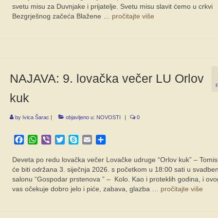
svetu misu za Duvnjake i prijatelje. Svetu misu slavit ćemo u crkvi
Bezgrješnog začeća Blažene …
pročitajte više
NAJAVA: 9. lovačka večer LU Orlov
kuk
by
Ivica Šarac
|
objavljeno u:
NOVOSTI
|
0
Facebook
WhatsApp
Viber
Twitter
Skype
Email
Share
Deveta po redu lovačka večer Lovačke udruge “Orlov kuk” – Tomis
će biti održana 3. siječnja 2026. s početkom u 18:00 sati u svadb
salonu “Gospodar prstenova ” – Kolo. Kao i proteklih godina, i ov
vas očekuje dobro jelo i piće, zabava, glazba …
pročitajte više