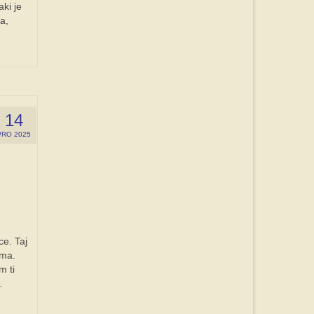
aki je
a,
14
PRO 2025
e. Taj
ama.
m ti
…