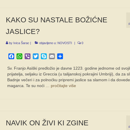
KAKO SU NASTALE BOŽIĆNE
JASLICE?
by
Ivica Šarac
|
objavljeno u:
NOVOSTI
|
0
Facebook
WhatsApp
Viber
Twitter
Skype
Email
Share
Sv. Franjo Asiški predložio je davne 1223. godine jednome od svoji
prijatelja, seljaku iz Greccia (u talijanskoj pokrajini Umbriji), da za sl
Badnje večeri i za polnoćku pripremi jaslice sa slamom i da dovede 
magarca. Te su noći …
pročitajte više
NAVIK ON ŽIVI KI ZGINE