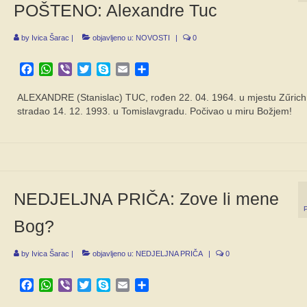
POŠTENO: Alexandre Tuc
by
Ivica Šarac
|
objavljeno u:
NOVOSTI
|
0
Facebook
WhatsApp
Viber
Twitter
Skype
Email
Share
ALEXANDRE (Stanislac) TUC, rođen 22. 04. 1964. u mjestu Zűrich
stradao 14. 12. 1993. u Tomislavgradu. Počivao u miru Božjem!
NEDJELJNA PRIČA: Zove li mene
Bog?
by
Ivica Šarac
|
objavljeno u:
NEDJELJNA PRIČA
|
0
Facebook
WhatsApp
Viber
Twitter
Skype
Email
Share