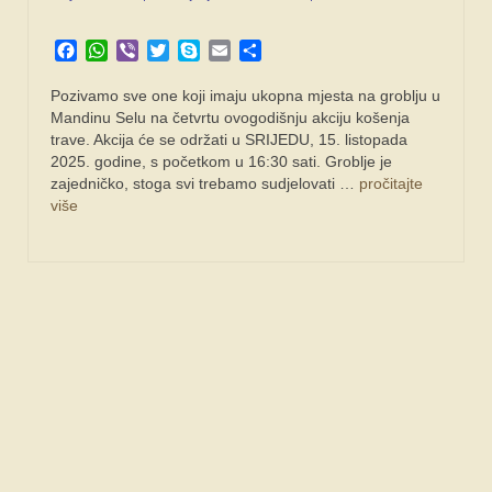
SPONZORI
Facebook
WhatsApp
Viber
Twitter
Skype
Email
Share
FORUM
Pozivamo sve one koji imaju ukopna mjesta na groblju u
Mandinu Selu na četvrtu ovogodišnju akciju košenja
trave. Akcija će se održati u SRIJEDU, 15. listopada
2025. godine, s početkom u 16:30 sati. Groblje je
zajedničko, stoga svi trebamo sudjelovati …
pročitajte
više