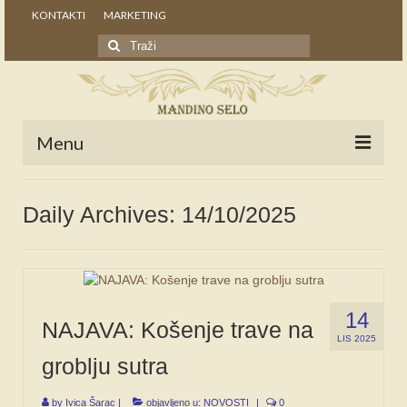
KONTAKTI
MARKETING
Search
for:
Menu
POČETNA
Daily Archives: 14/10/2025
NOVOSTI
STALNE RUBRIKE
NAŠA BAŠTINA
14
NAJAVA: Košenje trave na
IZ ARHIVE
LIS 2025
groblju sutra
NAJAVE
by
Ivica Šarac
|
objavljeno u:
NOVOSTI
|
0