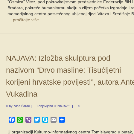
“Osmica” Vitez, pod pokroviteljstvom predsjednice Federacije BiH L
Bradara, pokreće humanitarnu akciju s ciljem početka izgradnje i r
memorijalnog centra posvećenog ubijenoj djeci Viteza i Središnje 
…
pročitajte više
NAJAVA: Izložba skulptura pod
nazivom ”Drvo masline: Tisućljetni
korijeni hrvatske povijesti”, autora Ant
Vukadina
by
Ivica Šarac
|
objavljeno u:
NAJAVE
|
0
Facebook
WhatsApp
Viber
Twitter
Skype
Email
Share
U organizaciji Kulturno-informativnog centra Tomislavgrad u petak,