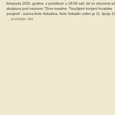
listopada 2025. godine, s početkom u 18:00 sati, bit će otvorena iz
skulptura pod nazivom ”Drvo masline: Tisućljetni korijeni hrvatske
povijesti”, autora Ante Vukadina. Ante Vukadin rođen je 11. lipnja 1
…
pročitajte više