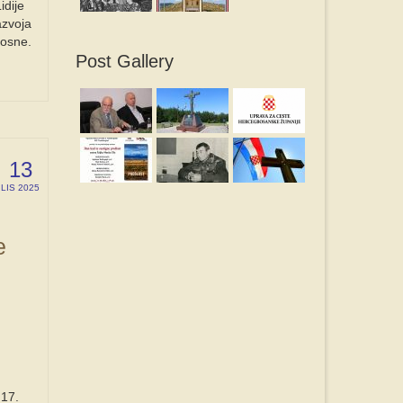
idije
azvoja
Bosne.
Post Gallery
13
LIS 2025
e
 17.