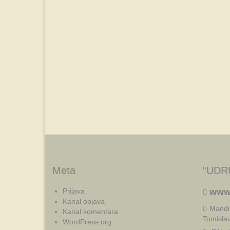
Meta
“UDR
Prijava
www
Kanal objava
Mandi
Kanal komentara
Tomisla
WordPress.org