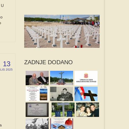
. U
no
o
ZADNJE DODANO
13
LIS 2025
a