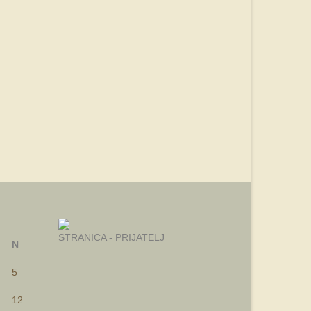
STRANICA - PRIJATELJ
N
5
12