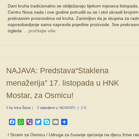
Dani kruha tradicionalno se obilježavaju tijekom mjeseca listopada
Centru Nova nada i ove godine potrudili su se i stol ukrasili brojnim
prekrasnim proizvodima od kruha. Zanimljivo da je skupina za rad
osposobavljanje sama napravila pojedine proizvode. Sve prekrasn
izgleda …
pročitajte više
NAJAVA: Predstava“Staklena
menažerija” 17. listopada u HNK
Mostar, za Osmicu!
by
Ivica Šarac
|
objavljeno u:
NOVOSTI
|
0
Facebook
WhatsApp
Viber
Twitter
Skype
Email
Share
/ Srcem za Osmicu / Udruga za čuvanje sjećanja na djecu žrtve rat