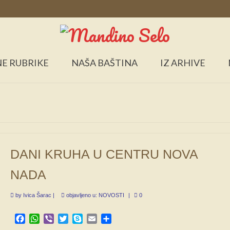
E RUBRIKE
NAŠA BAŠTINA
IZ ARHIVE
DANI KRUHA U CENTRU NOVA
NADA
by
Ivica Šarac
|
objavljeno u:
NOVOSTI
|
0
Facebook
WhatsApp
Viber
Twitter
Skype
Email
Share