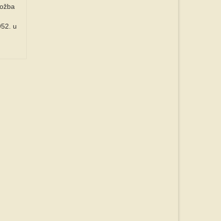
ložba
952. u