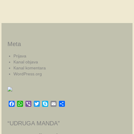
Meta
Prijava
Kanal objava
Kanal komentara
WordPress.org
Facebook
WhatsApp
Viber
Twitter
Skype
Email
Share
“UDRUGA MANDA”