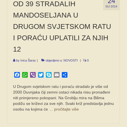
24
OD 39 STRADALIH
SIJ 2024
MANDOSELJANA U
DRUGOM SVJETSKOM RATU
I PORAĆU UPLATILI ZA NJIH
12
by
Ivica Šarac
|
objavljeno u:
NOVOSTI
|
0
Facebook
WhatsApp
Viber
Twitter
Skype
Email
Share
U Drugom svjetskom ratu i poraću stradalo je više od
2000 Duvnjaka čiji zemni ostaci nikada nisu pronađeni
niti primjereno pokopani. Na Groblju mira na Bilima
podižu se križevi za sve njih. Svaki križ predstavlja jednu
osobu na kojima će …
pročitajte više