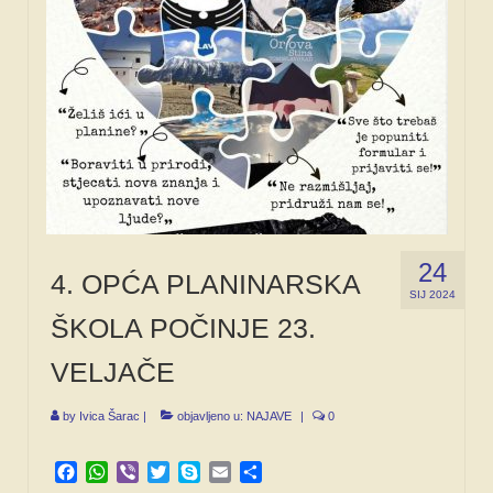
SPONZORI
FORUM
24
4. OPĆA PLANINARSKA
SIJ 2024
ŠKOLA POČINJE 23.
VELJAČE
by
Ivica Šarac
|
objavljeno u:
NAJAVE
|
0
Facebook
WhatsApp
Viber
Twitter
Skype
Email
Share