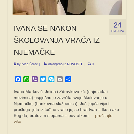
24
IVANA SE NAKON
SIJ 2024
ŠKOLOVANJA VRAĆA IZ
NJEMAČKE
by
Ivica Šarac
|
objavljeno u:
NOVOSTI
|
0
Facebook
WhatsApp
Viber
Twitter
Skype
Email
Share
Ivana Marković, Jelina i Zdravkova kći (najmlađa i
mezimica) uspješno je završila svoje školovanje u
Njemačkoj (bankovna službenica). Još ljepša vijest:
prošloga ljeta iz tuđine vratio joj se brat Ivan – Iko a ako
Bog da, bratovim stopama – povratkom …
pročitajte
više