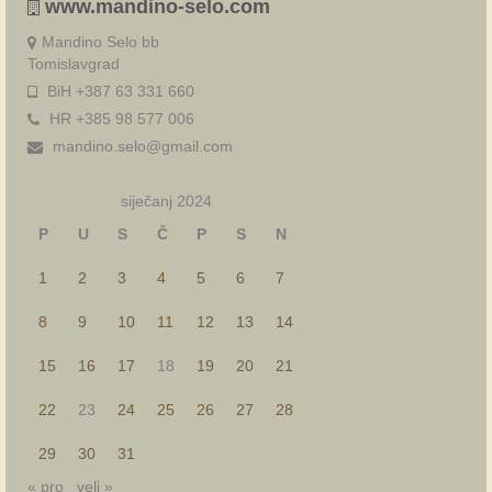
www.mandino-selo.com
Mandino Selo bb
Tomislavgrad
BiH +387 63 331 660
HR +385 98 577 006
mandino.selo@gmail.com
siječanj 2024
P
U
S
Č
P
S
N
1
2
3
4
5
6
7
8
9
10
11
12
13
14
15
16
17
18
19
20
21
22
23
24
25
26
27
28
29
30
31
« pro
velj »