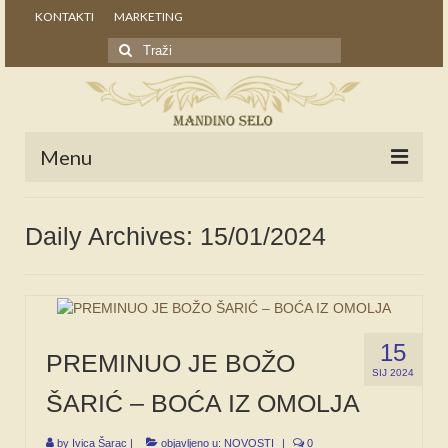
KONTAKTI
MARKETING
Search
for:
Menu
POČETNA
Daily Archives: 15/01/2024
NOVOSTI
STALNE RUBRIKE
NAŠA BAŠTINA
15
PREMINUO JE BOŽO
IZ ARHIVE
SIJ 2024
ŠARIĆ – BOĆA IZ OMOLJA
NAJAVE
by
Ivica Šarac
|
objavljeno u:
NOVOSTI
|
0