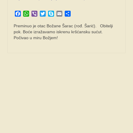
SPONZORI
Facebook
WhatsApp
Viber
Twitter
Skype
Email
Share
FORUM
Preminuo je otac Božane Šarac (rođ. Šarić). Obitelji
pok. Boće izražavamo iskrenu kršćansku sućut.
Počivao u miru Božjem!