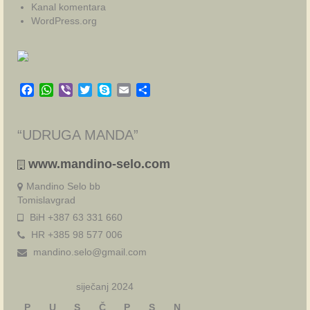
Kanal komentara
WordPress.org
Facebook
WhatsApp
Viber
Twitter
Skype
Email
Share
“UDRUGA MANDA”
www.mandino-selo.com
Mandino Selo bb
Tomislavgrad
BiH +387 63 331 660
HR +385 98 577 006
mandino.selo@gmail.com
siječanj 2024
P
U
S
Č
P
S
N