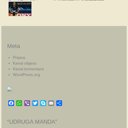
Meta
Prijava
Kanal objava
Kanal komentara
WordPress.org
Facebook
WhatsApp
Viber
Twitter
Skype
Email
Share
“UDRUGA MANDA”