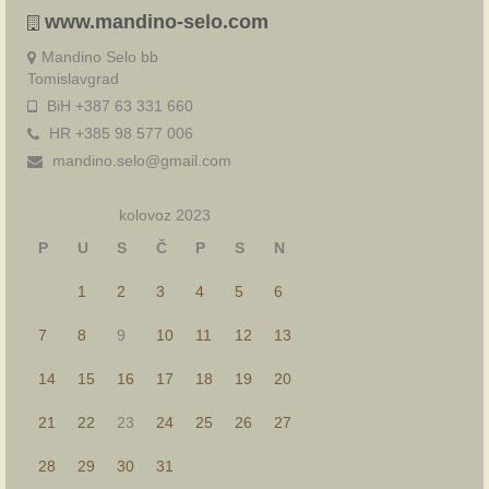
www.mandino-selo.com
Mandino Selo bb
Tomislavgrad
BiH +387 63 331 660
HR +385 98 577 006
mandino.selo@gmail.com
kolovoz 2023
P
U
S
Č
P
S
N
1
2
3
4
5
6
7
8
9
10
11
12
13
14
15
16
17
18
19
20
21
22
23
24
25
26
27
28
29
30
31