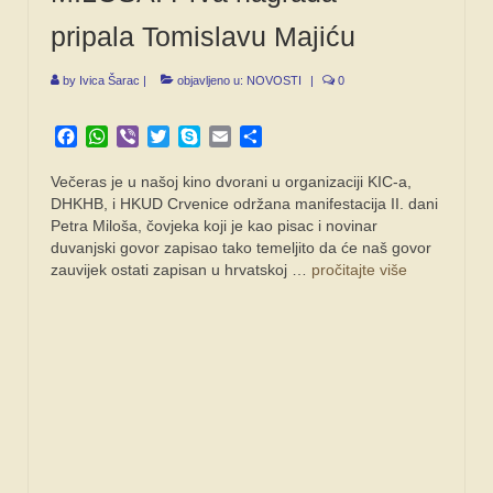
pripala Tomislavu Majiću
SPONZORI
FORUM
by
Ivica Šarac
|
objavljeno u:
NOVOSTI
|
0
Facebook
WhatsApp
Viber
Twitter
Skype
Email
Share
Večeras je u našoj kino dvorani u organizaciji KIC-a,
DHKHB, i HKUD Crvenice održana manifestacija II. dani
Petra Miloša, čovjeka koji je kao pisac i novinar
duvanjski govor zapisao tako temeljito da će naš govor
zauvijek ostati zapisan u hrvatskoj …
pročitajte više