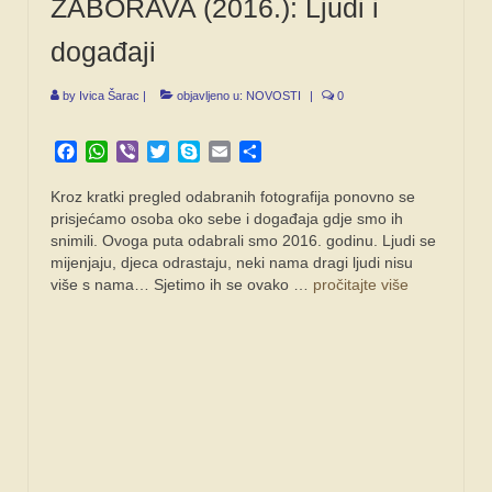
ZABORAVA (2016.): Ljudi i
događaji
by
Ivica Šarac
|
objavljeno u:
NOVOSTI
|
0
Facebook
WhatsApp
Viber
Twitter
Skype
Email
Share
Kroz kratki pregled odabranih fotografija ponovno se
prisjećamo osoba oko sebe i događaja gdje smo ih
snimili. Ovoga puta odabrali smo 2016. godinu. Ljudi se
mijenjaju, djeca odrastaju, neki nama dragi ljudi nisu
više s nama… Sjetimo ih se ovako …
pročitajte više