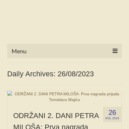
Menu
POČETNA
Daily Archives: 26/08/2023
NOVOSTI
STALNE RUBRIKE
NAŠA BAŠTINA
26
IZ ARHIVE
ODRŽANI 2. DANI PETRA
KOL 2023
MILOŠA: Prva nagrada
NAJAVE