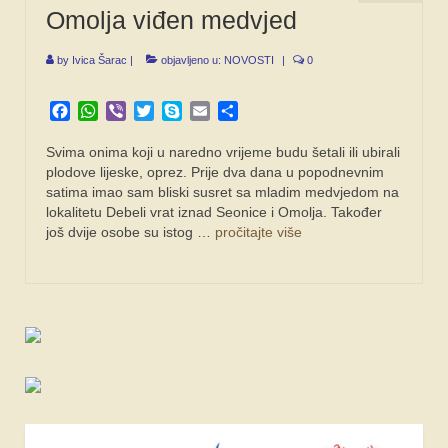
Omolja viđen medvjed
by
Ivica Šarac
|
objavljeno u:
NOVOSTI
|
0
Facebook
WhatsApp
Viber
Twitter
Skype
Email
Share
Svima onima koji u naredno vrijeme budu šetali ili ubirali
plodove lijeske, oprez. Prije dva dana u popodnevnim
satima imao sam bliski susret sa mladim medvjedom na
lokalitetu Debeli vrat iznad Seonice i Omolja. Također
još dvije osobe su istog …
pročitajte više