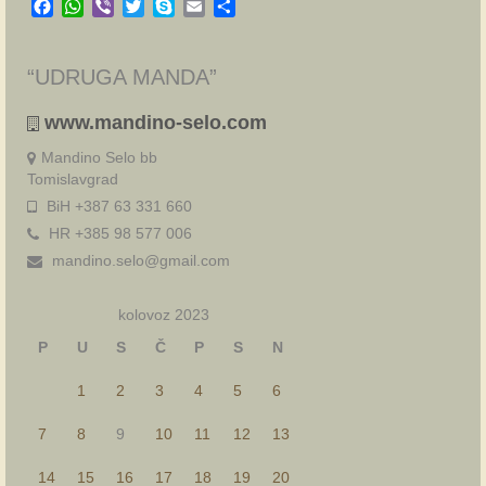
Facebook
WhatsApp
Viber
Twitter
Skype
Email
Share
“UDRUGA MANDA”
www.mandino-selo.com
Mandino Selo bb
Tomislavgrad
BiH +387 63 331 660
HR +385 98 577 006
mandino.selo@gmail.com
kolovoz 2023
P
U
S
Č
P
S
N
1
2
3
4
5
6
7
8
9
10
11
12
13
14
15
16
17
18
19
20