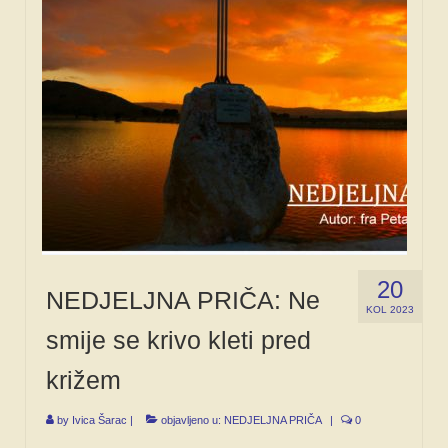
20
NEDJELJNA PRIČA: Ne
KOL 2023
smije se krivo kleti pred
križem
by
Ivica Šarac
|
objavljeno u:
NEDJELJNA PRIČA
|
0