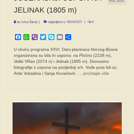
KOL 2023
JELINAK (1805 m)
by
Ivica Šarac
|
objavljeno u:
NOVOSTI
|
0
Facebook
WhatsApp
Viber
Twitter
Skype
Email
Share
U okviru programa XXVI. Dani planinara Herceg-Bosne
organizirana su bila tri uspona: na Pločno (2228 m),
Veliki VRan (2074 n) i Jelinak (1805 m). Donosimo
fotografije s uspona na posljednji vrh. Vođe puta bili su
Ante Vukadina i Sanja Kovačević. …
pročitajte više