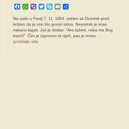
Facebook
WhatsApp
Viber
Twitter
Skype
Email
Share
Na sudu u Paviji 7. 11. 1864. zakleo se Dominik pred
križem da je ono što govori istina. Nesretnik je imao
nakanu lagati. Još je dodao: “Ako lažem, neka me Bog
kazni!” Čim je izgovorio te riječi, pao je mrtav …
pročitajte više