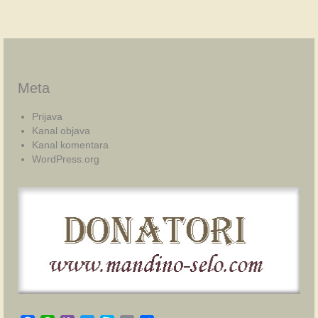
Meta
Prijava
Kanal objava
Kanal komentara
WordPress.org