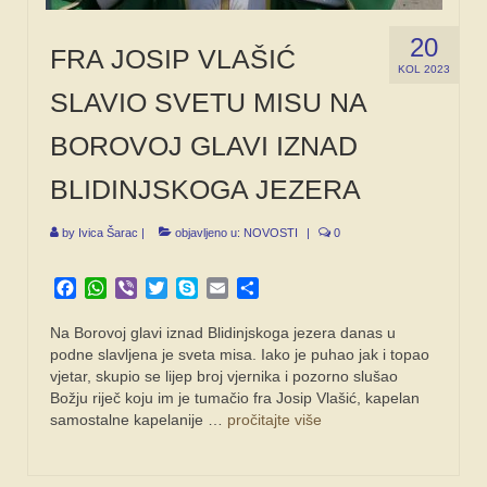
20
FRA JOSIP VLAŠIĆ
KOL 2023
SLAVIO SVETU MISU NA
BOROVOJ GLAVI IZNAD
BLIDINJSKOGA JEZERA
by
Ivica Šarac
|
objavljeno u:
NOVOSTI
|
0
Facebook
WhatsApp
Viber
Twitter
Skype
Email
Share
Na Borovoj glavi iznad Blidinjskoga jezera danas u
podne slavljena je sveta misa. Iako je puhao jak i topao
vjetar, skupio se lijep broj vjernika i pozorno slušao
Božju riječ koju im je tumačio fra Josip Vlašić, kapelan
samostalne kapelanije …
pročitajte više