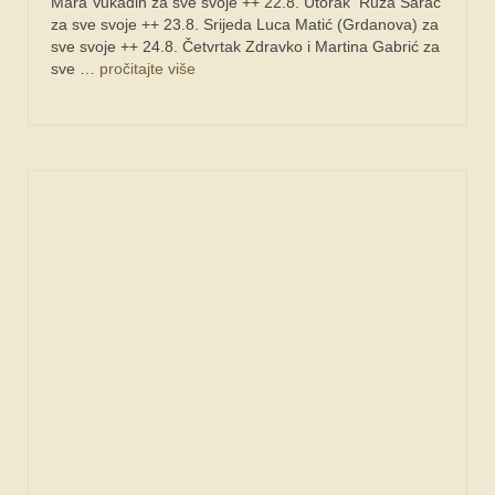
Mara Vukadin za sve svoje ++ 22.8. Utorak Ruža Šarac
za sve svoje ++ 23.8. Srijeda Luca Matić (Grdanova) za
sve svoje ++ 24.8. Četvrtak Zdravko i Martina Gabrić za
sve …
pročitajte više