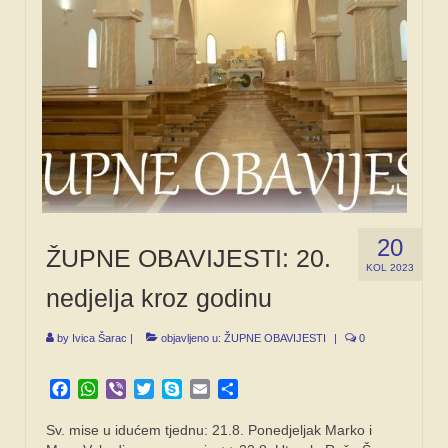
SPONZORI
FORUM
20
ŽUPNE OBAVIJESTI: 20.
KOL 2023
nedjelja kroz godinu
by
Ivica Šarac
|
objavljeno u:
ŽUPNE OBAVIJESTI
|
0
Facebook
WhatsApp
Viber
Twitter
Skype
Email
Share
Sv. mise u idućem tjednu: 21.8. Ponedjeljak Marko i