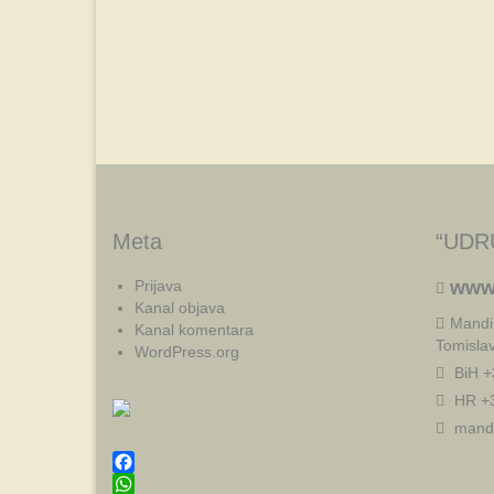
Meta
“UDR
Prijava
www
Kanal objava
Mandi
Kanal komentara
Tomisla
WordPress.org
BiH +
HR +3
mandi
Facebook