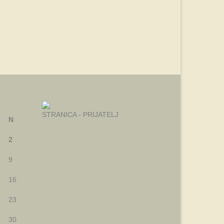
STRANICA - PRIJATELJ
N
2
9
16
23
30