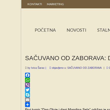
KONTAKTI
MARKETING
POČETNA
NOVOSTI
STALN
SAČUVANO OD ZABORAVA: Drug
by
Ivica Šarac
|
objavljeno u:
SAČUVANO OD ZABORAVA
|
Facebook
WhatsApp
Viber
Twitter
Skype
Email
Share
Prvi turnir “Dan Oluje i dani Mandina Sela” održan je s