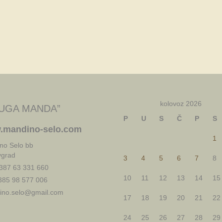
kolovoz 2026
UGA MANDA”
P
U
S
Č
P
S
.mandino-selo.com
1
no Selo bb
vgrad
3
4
5
6
7
8
387 63 331 660
10
11
12
13
14
15
85 98 577 006
no.selo@gmail.com
17
18
19
20
21
22
24
25
26
27
28
29