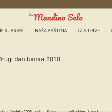
E RUBRIKE
NAŠA BAŠTINA
IZ ARHIVE
i dan turnira 2010.
0
ada već daleke 2006. godine. Stoga smo odlučili objaviti izbor iz bogate