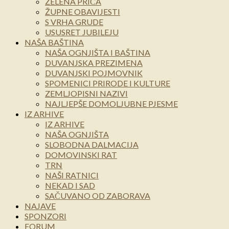
ZELENA PRIČA
ŽUPNE OBAVIJESTI
S VRHA GRUDE
USUSRET JUBILEJU
NAŠA BAŠTINA
NAŠA OGNJIŠTA I BAŠTINA
DUVANJSKA PREZIMENA
DUVANJSKI POJMOVNIK
SPOMENICI PRIRODE I KULTURE
ZEMLJOPISNI NAZIVI
NAJLJEPŠE DOMOLJUBNE PJESME
IZ ARHIVE
IZ ARHIVE
NAŠA OGNJIŠTA
SLOBODNA DALMACIJA
DOMOVINSKI RAT
TRN
NAŠI RATNICI
NEKAD I SAD
SAČUVANO OD ZABORAVA
NAJAVE
SPONZORI
FORUM