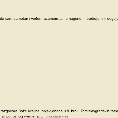
m da sam pametan i vođen razumom, a ne nagonom, tradicijom ili odgo
 razgovora Bože Krajine, objavljenoga u 8. broju Tomislavgradskih rat
og ali ponosnog vremena. …
pročitajte više