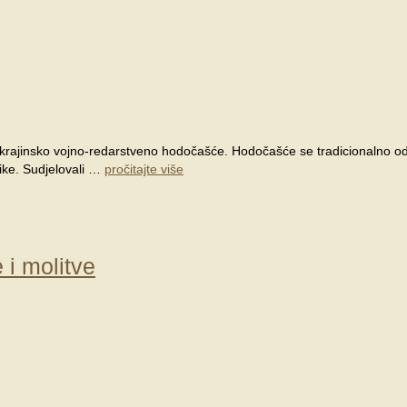
pokrajinsko vojno-redarstveno hodočašće. Hodočašće se tradicionalno od
nike. Sudjelovali …
pročitajte više
i molitve