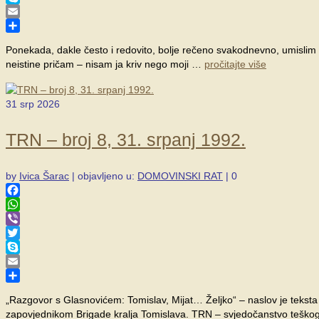
Skype
Email
Share
Ponekada, dakle često i redovito, bolje rečeno svakodnevno, umisli
neistine pričam – nisam ja kriv nego moji …
pročitajte više
31
srp 2026
TRN – broj 8, 31. srpanj 1992.
by
Ivica Šarac
|
objavljeno u:
DOMOVINSKI RAT
|
0
Facebook
WhatsApp
Viber
Twitter
Skype
Email
Share
„Razgovor s Glasnovićem: Tomislav, Mijat… Željko“ – naslov je teksta
zapovjednikom Brigade kralja Tomislava. TRN – svjedočanstvo tešk