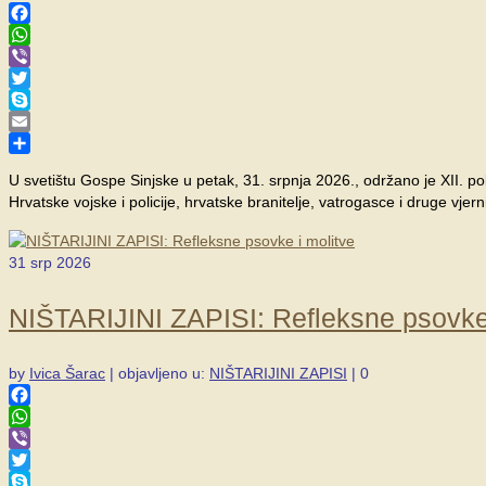
Facebook
WhatsApp
Viber
Twitter
Skype
Email
Share
U svetištu Gospe Sinjske u petak, 31. srpnja 2026., održano je XII. 
Hrvatske vojske i policije, hrvatske branitelje, vatrogasce i druge vjer
31
srp 2026
NIŠTARIJINI ZAPISI: Refleksne psovke 
by
Ivica Šarac
|
objavljeno u:
NIŠTARIJINI ZAPISI
|
0
Facebook
WhatsApp
Viber
Twitter