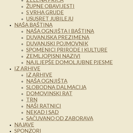
ŽUPNE OBAVIJESTI
S VRHA GRUDE
USUSRET JUBILEJU
NAŠA BAŠTINA
NAŠA OGNJIŠTA I BAŠTINA
DUVANJSKA PREZIMENA
DUVANJSKI POJMOVNIK
SPOMENICI PRIRODE I KULTURE
ZEMLJOPISNI NAZIVI
NAJLJEPŠE DOMOLJUBNE PJESME
IZ ARHIVE
IZ ARHIVE
NAŠA OGNJIŠTA
SLOBODNA DALMACIJA
DOMOVINSKI RAT
TRN
NAŠI RATNICI
NEKAD I SAD
SAČUVANO OD ZABORAVA
NAJAVE
SPONZORI