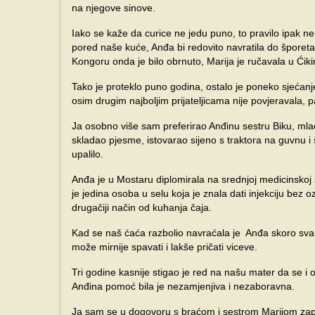
na njegove sinove.
Iako se kaže da curice ne jedu puno, to pravilo ipak ne v
pored naše kuće, Anđa bi redovito navratila do šporeta 
Kongoru onda je bilo obrnuto, Marija je ručavala u Ćikin
Tako je proteklo puno godina, ostalo je poneko sjećanje
osim drugim najboljim prijateljicama nije povjeravala, p
Ja osobno više sam preferirao Anđinu sestru Biku, mla
skladao pjesme, istovarao sijeno s traktora na guvnu i š
upalilo.
Anđa je u Mostaru diplomirala na srednjoj medicinskoj š
je jedina osoba u selu koja je znala dati injekciju bez 
drugačiji način od kuhanja čaja.
Kad se naš ćaća razbolio navraćala je Anđa skoro svako
može mirnije spavati i lakše pričati viceve.
Tri godine kasnije stigao je red na našu mater da se i 
Anđina pomoć bila je nezamjenjiva i nezaboravna.
Ja sam se u dogovoru s braćom i sestrom Marijom zapu