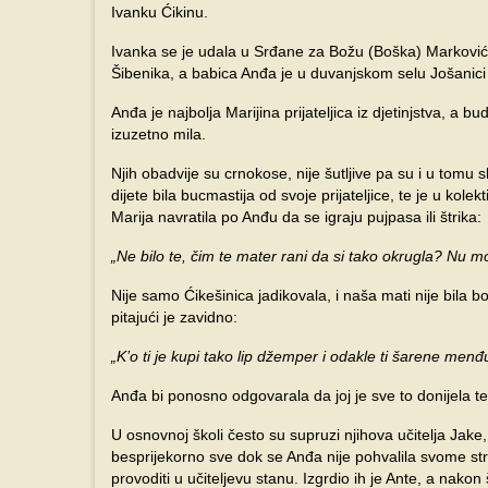
Ivanku Ćikinu.
Ivanka se je udala u Srđane za Božu (Boška) Markovića
Šibenika, a babica Anđa je u duvanjskom selu Jošanici 
Anđa je najbolja Marijina prijateljica iz djetinjstva, a b
izuzetno mila.
Njih obadvije su crnokose, nije šutljive pa su i u tomu
dijete bila bucmastija od svoje prijateljice, te je u kole
Marija navratila po Anđu da se igraju pujpasa ili štrika:
„Ne bilo te, čim te mater rani da si tako okrugla? Nu m
Nije samo Ćikešinica jadikovala, i naša mati nije bila b
pitajući je zavidno:
„K’o ti je kupi tako lip džemper i odakle ti šarene men
Anđa bi ponosno odgovarala da joj je sve to donijela t
U osnovnoj školi često su supruzi njihova učitelja Jake
besprijekorno sve dok se Anđa nije pohvalila svome stri
provoditi u učiteljevu stanu. Izgrdio ih je Ante, a nakon 