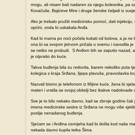
mogu, ali nisam baš nadaren za njegu bolesnika, pa s
Kovačuše, Bajićeve Mire i druge ženske čeljadi iz susj
Ako je trebalo pružiti medicinsku pomoć, dati injekciju, st
općini, onda bi uskakala Anđa.
Kad bi mama po noći počela kukati od bolova, a ja ne b
ona bi sa svojom jetrvom pričala o svemu i navodila je 
se netko ne probudi. S Anđom bih se zaputio nazad, a 
je otpratio do kuće.
Takva buđenja bila su redovita, barem nekoliko puta t
kolegica s kraja Srđana, lijepa plavuša, pravoslavka ko
Nazvali bismo je telefonom iz Mijine kuće, žena bi sjel
materi i vratila se svojoj obitelji bez ikakve nadoknade
Sve je to bilo nekako davno, kad se zbroje godine čak j
imena medicinske sestre iz Srđana ne mogu više sjetiti
poslije nenadanog buđenja.
Sjećam se i Anđina osmijeha kad bi došla kod naše mate
nekada davno kupila tetka Šima.