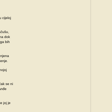
 cijeloj
ačušu,
ima dok
oga bih
 njena
jenje.
mojoj
čak se ni
 Anđe
 joj je