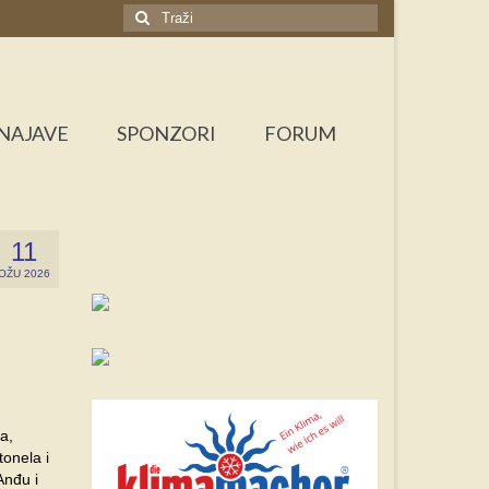
Search
for:
NAJAVE
SPONZORI
FORUM
11
OŽU 2026
a,
tonela i
Anđu i