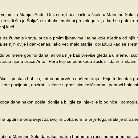
rijedi za Mariju i Anđu. Dok su njih dvije išle u školu u Mandino Selo i 
da vidi što je Šoljuša skuhala i malo bi prezalogajila, a kad su pak kren
oj kući.
 na čuvanje krava, priče o prvim ljubavima i tajne koje nijedna od njih
a se njih dvije i dan-danas, iako već malo starije, obraduju kad se sret
đu od mene godinu dana, ali ona nije baš previše gledala u mene, iako
tedio njenu braću Antu i Peru koji su ponekada zaslužili da ih izmlatim.
koli i postala babica, jedna od prvih u našem kraju. Prije tridesetak go
ozljede pacijenta, dozirati lijekove u pravilnim količinama i pomoći boles
ga dana nakon posla, donijela bi igle za injekcije iz bolnice i pomogl
ona uputi na onaj svijet za svojim Ćokanom, a prije toga imala je strašn
tio u Mandino Selo da našoj materi budem pri ruci i pomognem joj ko