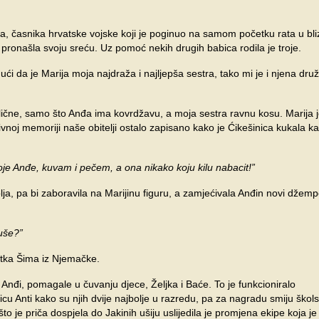
, časnika hrvatske vojske koji je poginuo na samom početku rata u bliz
pronašla svoju sreću. Uz pomoć nekih drugih babica rodila je troje.
udući da je Marija moja najdraža i najljepša sestra, tako mi je i njena dru
 slične, samo što Anđa ima kovrdžavu, a moja sestra ravnu kosu. Marija 
ktivnoj memoriji naše obitelji ostalo zapisano kako je Ćikešinica kukala ka
oje Anđe, kuvam i pečem, a ona nikako koju kilu nabacit!”
olja, pa bi zaboravila na Marijinu figuru, a zamjećivala Anđin novi džemp
đuše?”
etka Šima iz Njemačke.
, Anđi, pomagale u čuvanju djece, Željka i Baće. To je funkcioniralo
cu Anti kako su njih dvije najbolje u razredu, pa za nagradu smiju škol
što je priča dospjela do Jakinih ušiju uslijedila je promjena ekipe koja je