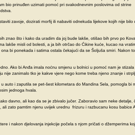
am bio prinuđen uzimati pomoć pri svakodnevnim poslovima od strine
edstva.
aviti zavoje, dozirati morfij ili nabaviti odnekuda lijekove kojih nije bilo u
ih znao što i kako da uradim da joj bude lakše, otišao bih prvo po Kov
na lakše misli od bolesti, a ja bih otrčao do Ćikine kuće, kucao na vrat
ona bi ponekada i satima ostala čekajući da se Šoljuša smiri. Nakon t
jedno. Ako bi Anđa imala noćnu smjenu u bolnici u pomoć nam je stizala
ju nije zanimalo tko je kakve vjere nego kome treba njeno znanje i strpl
a u auto i zaputila se pet-šest kilometara do Mandina Sela, pomogla bi 
 osim jednoga hvala.
ako davno, ali kao da se je zbivalo jučer. Zaboravio sam neke detalje, 
, ali zato pamtim njenu uvijek urednu frizuru i razbucanu kosu babice
re i nakon djelovanja injekcije počela s njom pričati o džemperima koje