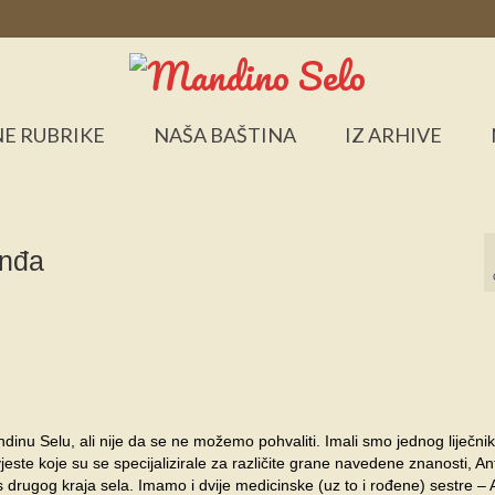
E RUBRIKE
NAŠA BAŠTINA
IZ ARHIVE
Anđa
nu Selu, ali nije da se ne možemo pohvaliti. Imali smo jednog liječnik
este koje su se specijalizirale za različite grane navedene znanosti, An
drugog kraja sela. Imamo i dvije medicinske (uz to i rođene) sestre – 