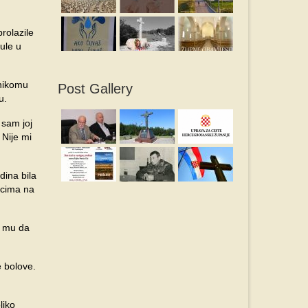
prolazile
ule u
 nikomu
Post Gallery
nu.
 sam joj
 Nije mi
dina bila
nicima na
a mu da
e bolove.
liko