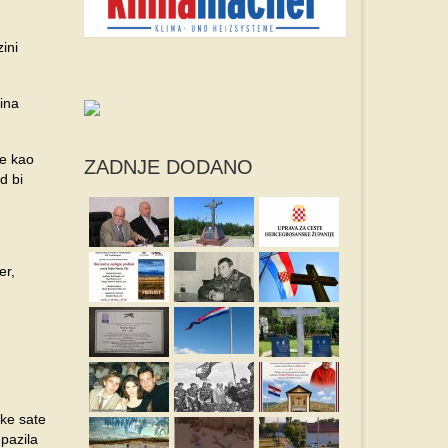
ini
žina
je kao
ZADNJE DODANO
d bi
er,
ske sate
 pazila