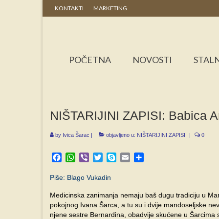
KONTAKTI
MARKETING
POČETNA
NOVOSTI
STALN
NIŠTARIJINI ZAPISI: Babica 
by
Ivica Šarac
|
objavljeno u:
NIŠTARIJINI ZAPISI
|
0
Facebook
WhatsApp
Viber
Twitter
Skype
Email
Share
Piše: Blago Vukadin
Medicinska zanimanja nemaju baš dugu tradiciju u Mandi
pokojnog Ivana Šarca, a tu su i dvije mandoseljske nevj
njene sestre Bernardina, obadvije skućene u Šarcima s 