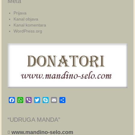
Meta
Prijava
Kanal objava
Kanal komentara
WordPress.org
Facebook
WhatsApp
Viber
Twitter
Skype
Email
Share
“UDRUGA MANDA”
www.mandino-selo.com