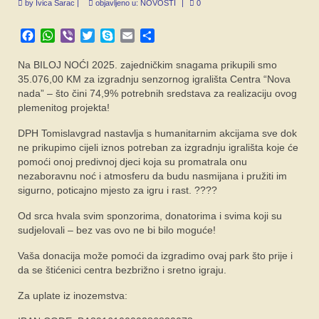
by
Ivica Šarac
|
objavljeno u:
NOVOSTI
|
0
SPONZORI
Facebook
WhatsApp
Viber
Twitter
Skype
Email
Share
FORUM
Na BILOJ NOĆI 2025. zajedničkim snagama prikupili smo
35.076,00 KM za izgradnju senzornog igrališta Centra “Nova
nada” – što čini 74,9% potrebnih sredstava za realizaciju ovog
plemenitog projekta!
DPH Tomislavgrad nastavlja s humanitarnim akcijama sve dok
ne prikupimo cijeli iznos potreban za izgradnju igrališta koje će
pomoći onoj predivnoj djeci koja su promatrala onu
nezaboravnu noć i atmosferu da budu nasmijana i pružiti im
sigurno, poticajno mjesto za igru i rast. ????
Od srca hvala svim sponzorima, donatorima i svima koji su
sudjelovali – bez vas ovo ne bi bilo moguće!
Vaša donacija može pomoći da izgradimo ovaj park što prije i
da se štićenici centra bezbrižno i sretno igraju.
Za uplate iz inozemstva: