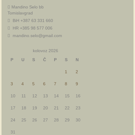
Mandino Selo bb
Tomislavgrad
BiH +387 63 331 660
HR +385 98 577 006
mandino.selo@gmail.com
kolovoz 2026
P
U
S
Č
P
S
N
1
2
3
4
5
6
7
8
9
10
11
12
13
14
15
16
17
18
19
20
21
22
23
24
25
26
27
28
29
30
31