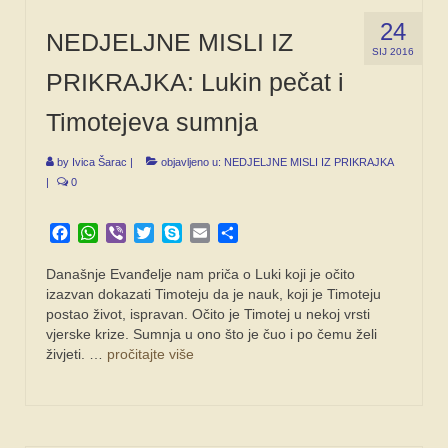
24
NEDJELJNE MISLI IZ
SIJ 2016
PRIKRAJKA: Lukin pečat i
Timotejeva sumnja
by
Ivica Šarac
|
objavljeno u:
NEDJELJNE MISLI IZ PRIKRAJKA
|
0
Facebook
WhatsApp
Viber
Twitter
Skype
Email
Share
Današnje Evanđelje nam priča o Luki koji je očito
izazvan dokazati Timoteju da je nauk, koji je Timoteju
postao život, ispravan. Očito je Timotej u nekoj vrsti
vjerske krize. Sumnja u ono što je čuo i po čemu želi
živjeti. …
pročitajte više