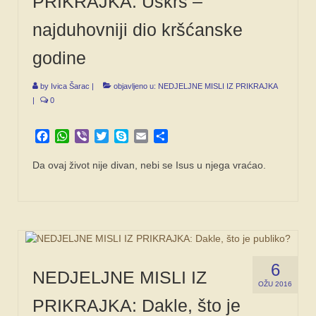
PRIKRAJKA: Uskrs –
najduhovniji dio kršćanske
godine
by
Ivica Šarac
|
objavljeno u:
NEDJELJNE MISLI IZ PRIKRAJKA
|
0
Facebook
WhatsApp
Viber
Twitter
Skype
Email
Share
Da ovaj život nije divan, nebi se Isus u njega vraćao.
6
NEDJELJNE MISLI IZ
OŽU 2016
PRIKRAJKA: Dakle, što je