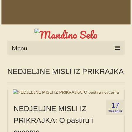
Menu
POČETNA
NEDJELJNE MISLI IZ PRIKRAJKA
NOVOSTI
STALNE RUBRIKE
NAŠA BAŠTINA
17
NEDJELJNE MISLI IZ
IZ ARHIVE
TRA 2016
PRIKRAJKA: O pastiru i
NAJAVE
ovcama