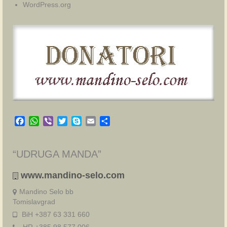
WordPress.org
Facebook
WhatsApp
Viber
Twitter
Skype
Email
Share
“UDRUGA MANDA”
www.mandino-selo.com
Mandino Selo bb
Tomislavgrad
BiH +387 63 331 660
HR +385 98 577 006