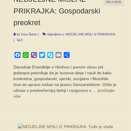
VELJ 2016
PRIKRAJKA: Gospodarski
preokret
by
Ivica Šarac
|
objavljeno u:
NEDJELJNE MISLI IZ PRIKRAJKA
|
0
Facebook
WhatsApp
Viber
Twitter
Skype
Email
Share
Današnje Evanđelje o ribolovu i punom ulovu još
jedanput potvrđuje da je Isusova ideja i nauk ite kako
konkretna, gospodarski, vjerski, socijalno i filozofski.
Isus se upravo našao na jezeru Genzaretskom. Očito je
uživao u predvečernjoj šetnji i razgovoru s …
pročitajte
više