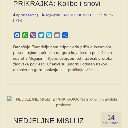
PRIKRAJKA: Kolibe i snovi
by
Ivica Šarac
|
objavljeno u:
NEDJELJNE MISLI IZ PRIKRAJKA
|
0
Facebook
WhatsApp
Viber
Twitter
Skype
Email
Share
Današnje Evanđelje nam pripovijeda priču o Isusovom
putu s trojicom učenika na goru koja će mu poslužiti za
susret s Mojsijem i Ilijom, dvojicom od najvećih proroka
židovske povijesti. Učenici su umorni i odmah nakon
dolaska na goru usnivaju u …
pročitajte više
14
NEDJELJNE MISLI IZ
VELJ 2016