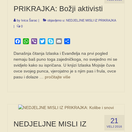
PRIKRAJKA: Božji aktivisti
by
Ivica Šarac
|
objavljeno u:
NEDJELJNE MISLI IZ PRIKRAJKA
|
0
Facebook
WhatsApp
Viber
Twitter
Skype
Email
Share
Današnja čitanja Izlaska i Evanđelja na prvi pogled
nemaju baš puno toga zajedničkoga, no svejedno mi se
svidjelo kako su ispričana. U knjizi Izlaska Mojsije čuva
ovce svojeg punca, vjerojatno je s njim pas i frula, ovce
pasu i dolaze …
pročitajte više
21
NEDJELJNE MISLI IZ
VELJ 2016