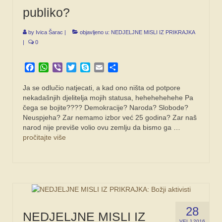
publiko?
by
Ivica Šarac
|
objavljeno u:
NEDJELJNE MISLI IZ PRIKRAJKA
|
0
Facebook
WhatsApp
Viber
Twitter
Skype
Email
Share
Ja se odlučio natjecati, a kad ono ništa od potpore
nekadašnjih djelitelja mojih statusa, hehehehehehe Pa
čega se bojite???? Demokracije? Naroda? Slobode?
Neuspjeha? Zar nemamo izbor već 25 godina? Zar naš
narod nije previše volio ovu zemlju da bismo ga …
pročitajte više
28
NEDJELJNE MISLI IZ
VELJ 2016