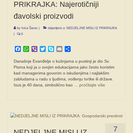
PRIKRAJKA: Najerotičniji
đavolski proizvodi
by
Ivica Šarac
|
objavljeno u:
NEDJELJNE MISLI IZ PRIKRAJKA
|
0
Facebook
WhatsApp
Viber
Twitter
Skype
Email
Share
Današnje Evanđelje o kušnjama u pustinji je dio Sv.
Pisma koji ja u svojim edukacijama jako često koristim
kad managerima govorim o iskušenjima i najlakšim
zabludama u radu s ljudima, vođenju tvrtke ili države.
Isus je 40 dana, simbolično kao …
pročitajte više
7
NEDJELJNE MISLI IZ