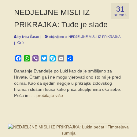
31
NEDJELJNE MISLI IZ
SIJ 2016
PRIKRAJKA: Tuđe je slađe
by
Ivica Šarac
|
objavljeno u:
NEDJELJNE MISLI IZ PRIKRAJKA
|
0
Facebook
WhatsApp
Viber
Twitter
Skype
Email
Share
Današnje Evanđelje po Luki kao da je smišljeno za
Hrvate. Čitam ga i ne mogu vjerovati ono što mi je pred
očima. Kao da sjedim negdje u prikrajku židovskog
hrama i slušam Isusa kako priča okupljenima oko sebe.
Priča im …
pročitajte više