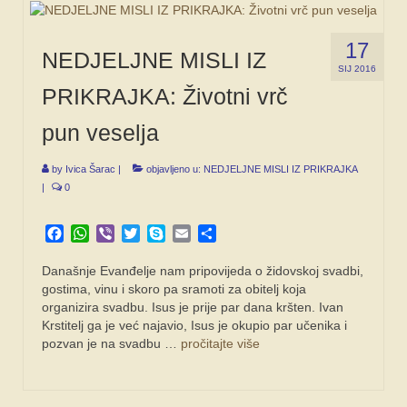
17
NEDJELJNE MISLI IZ
SIJ 2016
PRIKRAJKA: Životni vrč
pun veselja
by
Ivica Šarac
|
objavljeno u:
NEDJELJNE MISLI IZ PRIKRAJKA
|
0
Facebook
WhatsApp
Viber
Twitter
Skype
Email
Share
Današnje Evanđelje nam pripovijeda o židovskoj svadbi,
gostima, vinu i skoro pa sramoti za obitelj koja
organizira svadbu. Isus je prije par dana kršten. Ivan
Krstitelj ga je već najavio, Isus je okupio par učenika i
pozvan je na svadbu …
pročitajte više