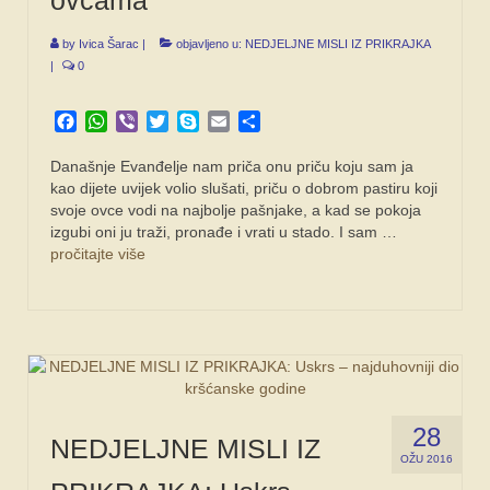
SPONZORI
by
Ivica Šarac
|
objavljeno u:
NEDJELJNE MISLI IZ PRIKRAJKA
FORUM
|
0
Facebook
WhatsApp
Viber
Twitter
Skype
Email
Share
Današnje Evanđelje nam priča onu priču koju sam ja
kao dijete uvijek volio slušati, priču o dobrom pastiru koji
svoje ovce vodi na najbolje pašnjake, a kad se pokoja
izgubi oni ju traži, pronađe i vrati u stado. I sam …
pročitajte više
28
NEDJELJNE MISLI IZ
OŽU 2016