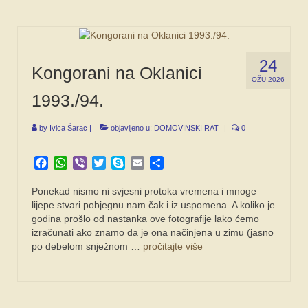
24
Kongorani na Oklanici
OŽU 2026
1993./94.
by
Ivica Šarac
|
objavljeno u:
DOMOVINSKI RAT
|
0
Facebook
WhatsApp
Viber
Twitter
Skype
Email
Share
Ponekad nismo ni svjesni protoka vremena i mnoge
lijepe stvari pobjegnu nam čak i iz uspomena. A koliko je
godina prošlo od nastanka ove fotografije lako ćemo
izračunati ako znamo da je ona načinjena u zimu (jasno
po debelom snježnom …
pročitajte više