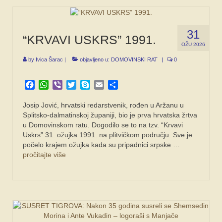
31
“KRVAVI USKRS” 1991.
OŽU 2026
by
Ivica Šarac
|
objavljeno u:
DOMOVINSKI RAT
|
0
Facebook
WhatsApp
Viber
Twitter
Skype
Email
Share
Josip Jović, hrvatski redarstvenik, rođen u Aržanu u
Splitsko-dalmatinskoj županiji, bio je prva hrvatska žrtva
u Domovinskom ratu. Dogodilo se to na tzv. “Krvavi
Uskrs” 31. ožujka 1991. na plitvičkom području. Sve je
počelo krajem ožujka kada su pripadnici srpske …
pročitajte više