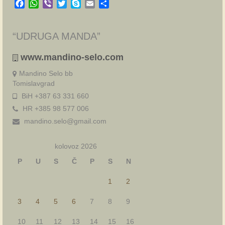
Facebook
WhatsApp
Viber
Twitter
Skype
Email
Share
“UDRUGA MANDA”
www.mandino-selo.com
Mandino Selo bb
Tomislavgrad
BiH +387 63 331 660
HR +385 98 577 006
mandino.selo@gmail.com
kolovoz 2026
P
U
S
Č
P
S
N
1
2
3
4
5
6
7
8
9
10
11
12
13
14
15
16