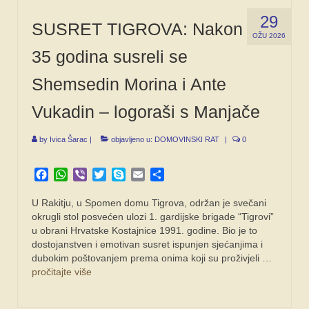
29
SUSRET TIGROVA: Nakon
OŽU 2026
35 godina susreli se
Shemsedin Morina i Ante
Vukadin – logoraši s Manjače
by
Ivica Šarac
|
objavljeno u:
DOMOVINSKI RAT
|
0
Facebook
WhatsApp
Viber
Twitter
Skype
Email
Share
U Rakitju, u Spomen domu Tigrova, održan je svečani
okrugli stol posvećen ulozi 1. gardijske brigade “Tigrovi”
u obrani Hrvatske Kostajnice 1991. godine. Bio je to
dostojanstven i emotivan susret ispunjen sjećanjima i
dubokim poštovanjem prema onima koji su proživjeli …
pročitajte više