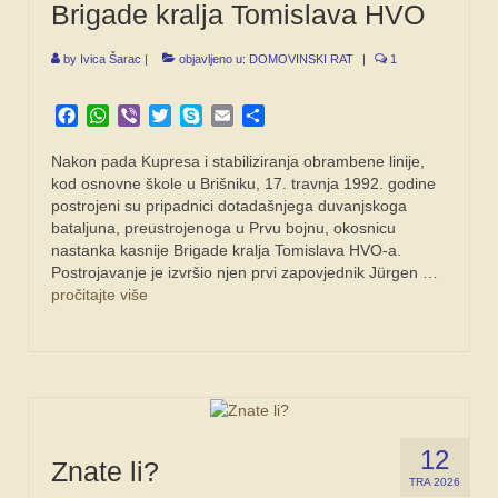
Brigade kralja Tomislava HVO
by
Ivica Šarac
|
objavljeno u:
DOMOVINSKI RAT
|
1
Facebook
WhatsApp
Viber
Twitter
Skype
Email
Share
Nakon pada Kupresa i stabiliziranja obrambene linije,
kod osnovne škole u Brišniku, 17. travnja 1992. godine
postrojeni su pripadnici dotadašnjega duvanjskoga
bataljuna, preustrojenoga u Prvu bojnu, okosnicu
nastanka kasnije Brigade kralja Tomislava HVO-a.
Postrojavanje je izvršio njen prvi zapovjednik Jürgen …
pročitajte više
12
Znate li?
TRA 2026