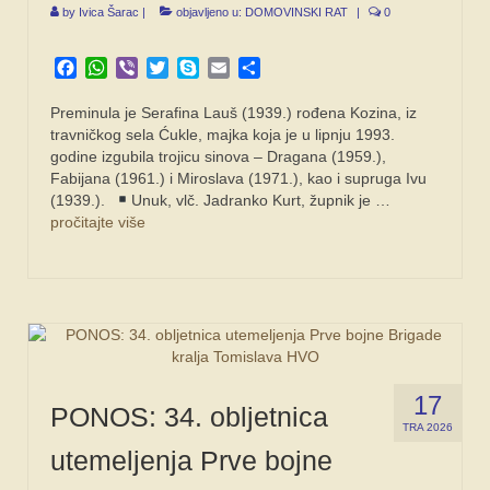
by
Ivica Šarac
|
objavljeno u:
DOMOVINSKI RAT
|
0
SPONZORI
Facebook
WhatsApp
Viber
Twitter
Skype
Email
Share
FORUM
Preminula je Serafina Lauš (1939.) rođena Kozina, iz
travničkog sela Ćukle, majka koja je u lipnju 1993.
godine izgubila trojicu sinova – Dragana (1959.),
Fabijana (1961.) i Miroslava (1971.), kao i supruga Ivu
(1939.).
Unuk, vlč. Jadranko Kurt, župnik je …
pročitajte više
17
PONOS: 34. obljetnica
TRA 2026
utemeljenja Prve bojne