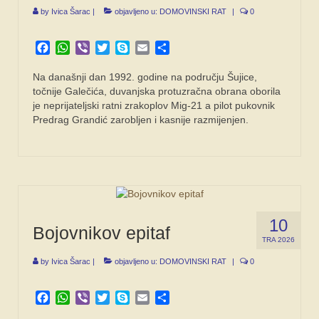
by
Ivica Šarac
|
objavljeno u:
DOMOVINSKI RAT
|
0
Facebook
WhatsApp
Viber
Twitter
Skype
Email
Share
Na današnji dan 1992. godine na području Šujice,
točnije Galečića, duvanjska protuzračna obrana oborila
je neprijateljski ratni zrakoplov Mig-21 a pilot pukovnik
Predrag Grandić zarobljen i kasnije razmijenjen.
10
Bojovnikov epitaf
TRA 2026
by
Ivica Šarac
|
objavljeno u:
DOMOVINSKI RAT
|
0
Facebook
WhatsApp
Viber
Twitter
Skype
Email
Share