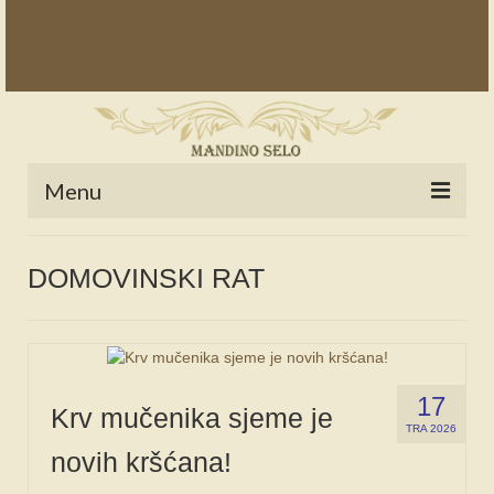
Menu
POČETNA
DOMOVINSKI RAT
NOVOSTI
STALNE RUBRIKE
NAŠA BAŠTINA
17
Krv mučenika sjeme je
IZ ARHIVE
TRA 2026
novih kršćana!
NAJAVE