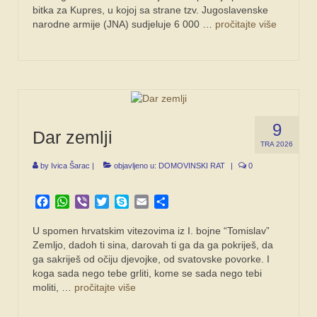
bitka za Kupres, u kojoj sa strane tzv. Jugoslavenske
narodne armije (JNA) sudjeluje 6 000 …
pročitajte više
9
Dar zemlji
TRA 2026
by
Ivica Šarac
|
objavljeno u:
DOMOVINSKI RAT
|
0
Facebook
WhatsApp
Viber
Twitter
Skype
Email
Share
U spomen hrvatskim vitezovima iz I. bojne “Tomislav”
Zemljo, dadoh ti sina, darovah ti ga da ga pokriješ, da
ga sakriješ od očiju djevojke, od svatovske povorke. I
koga sada nego tebe grliti, kome se sada nego tebi
moliti, …
pročitajte više