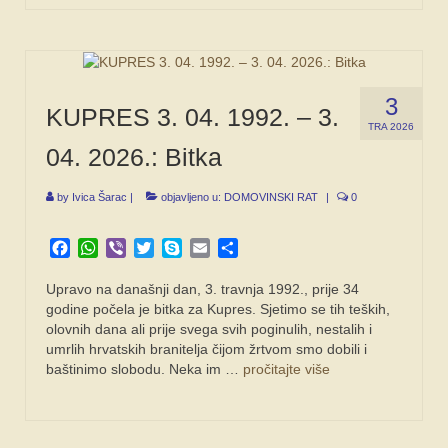
3
KUPRES 3. 04. 1992. – 3.
TRA 2026
04. 2026.: Bitka
by
Ivica Šarac
|
objavljeno u:
DOMOVINSKI RAT
|
0
Facebook
WhatsApp
Viber
Twitter
Skype
Email
Share
Upravo na današnji dan, 3. travnja 1992., prije 34
godine počela je bitka za Kupres. Sjetimo se tih teških,
olovnih dana ali prije svega svih poginulih, nestalih i
umrlih hrvatskih branitelja čijom žrtvom smo dobili i
baštinimo slobodu. Neka im …
pročitajte više