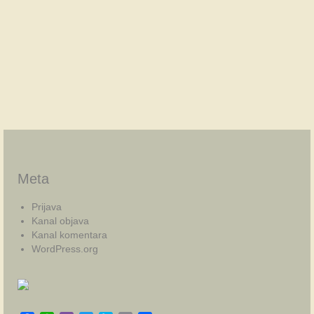
Meta
Prijava
Kanal objava
Kanal komentara
WordPress.org