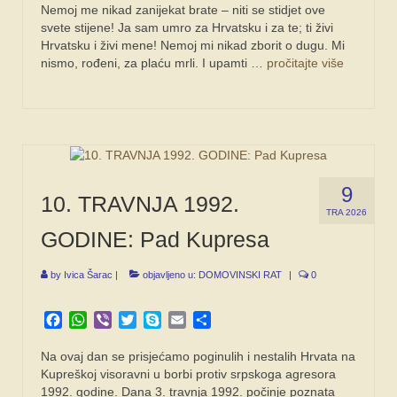
Nemoj me nikad zanijekat brate – niti se stidjet ove
svete stijene! Ja sam umro za Hrvatsku i za te; ti živi
Hrvatsku i živi mene! Nemoj mi nikad zborit o dugu. Mi
nismo, rođeni, za plaću mrli. I upamti …
pročitajte više
9
10. TRAVNJA 1992.
TRA 2026
GODINE: Pad Kupresa
by
Ivica Šarac
|
objavljeno u:
DOMOVINSKI RAT
|
0
Facebook
WhatsApp
Viber
Twitter
Skype
Email
Share
Na ovaj dan se prisjećamo poginulih i nestalih Hrvata na
Kupreškoj visoravni u borbi protiv srpskoga agresora
1992. godine. Dana 3. travnja 1992. počinje poznata