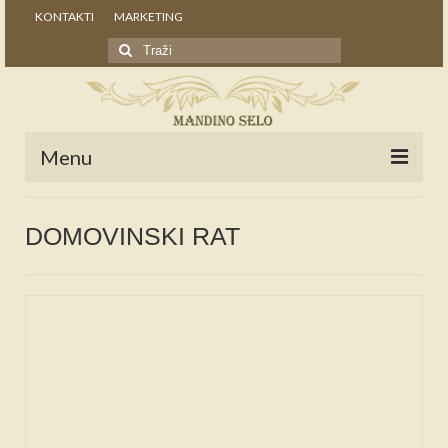
KONTAKTI
MARKETING
Search
for:
Menu
POČETNA
DOMOVINSKI RAT
NOVOSTI
STALNE RUBRIKE
NAŠA BAŠTINA
IZ ARHIVE
NAJAVE