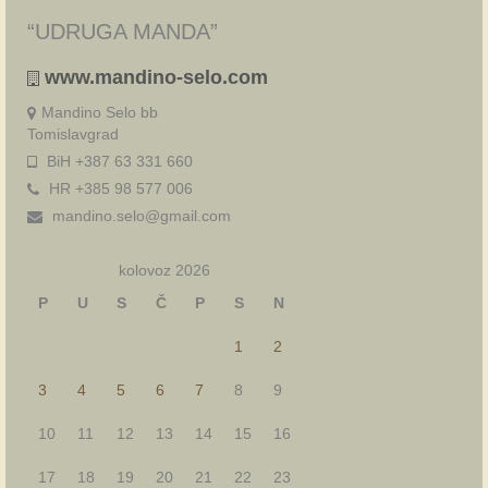
“UDRUGA MANDA”
www.mandino-selo.com
Mandino Selo bb
Tomislavgrad
BiH +387 63 331 660
HR +385 98 577 006
mandino.selo@gmail.com
kolovoz 2026
P
U
S
Č
P
S
N
1
2
3
4
5
6
7
8
9
10
11
12
13
14
15
16
17
18
19
20
21
22
23