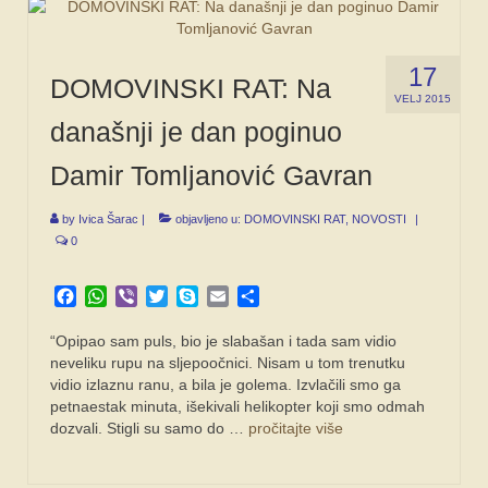
17
DOMOVINSKI RAT: Na
VELJ 2015
današnji je dan poginuo
Damir Tomljanović Gavran
by
Ivica Šarac
|
objavljeno u:
DOMOVINSKI RAT
,
NOVOSTI
|
0
Facebook
WhatsApp
Viber
Twitter
Skype
Email
Share
“Opipao sam puls, bio je slabašan i tada sam vidio
neveliku rupu na sljepoočnici. Nisam u tom trenutku
vidio izlaznu ranu, a bila je golema. Izvlačili smo ga
petnaestak minuta, išekivali helikopter koji smo odmah
dozvali. Stigli su samo do …
pročitajte više