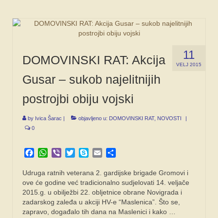
11
DOMOVINSKI RAT: Akcija
VELJ 2015
Gusar – sukob najelitnijih
postrojbi obiju vojski
by
Ivica Šarac
|
objavljeno u:
DOMOVINSKI RAT
,
NOVOSTI
|
0
Facebook
WhatsApp
Viber
Twitter
Skype
Email
Share
Udruga ratnih veterana 2. gardijske brigade Gromovi i
ove će godine već tradicionalno sudjelovati 14. veljače
2015.g. u obilježbi 22. obljetnice obrane Novigrada i
zadarskog zaleđa u akciji HV-e “Maslenica”. Što se,
zapravo, događalo tih dana na Maslenici i kako …