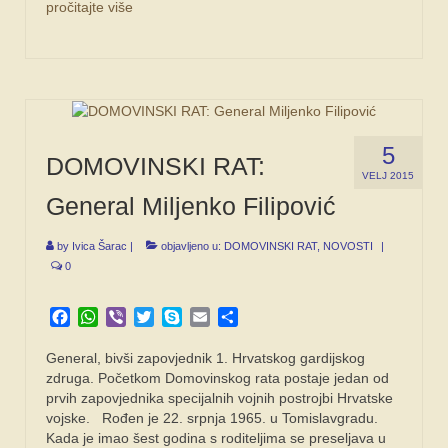
pročitajte više
5
DOMOVINSKI RAT:
VELJ 2015
General Miljenko Filipović
by
Ivica Šarac
|
objavljeno u:
DOMOVINSKI RAT
,
NOVOSTI
|
0
Facebook
WhatsApp
Viber
Twitter
Skype
Email
Share
General, bivši zapovjednik 1. Hrvatskog gardijskog
zdruga. Početkom Domovinskog rata postaje jedan od
prvih zapovjednika specijalnih vojnih postrojbi Hrvatske
vojske. Rođen je 22. srpnja 1965. u Tomislavgradu.
Kada je imao šest godina s roditeljima se preseljava u