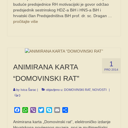
buduće predsjednice RH motivacijski je govor održao
predsjednik sestrinskog HDZ-a BiH i HNS-a BiH i
hrvatski član Predsjedništva BiH prof. dr. sc. Dragan …
pročitajte više
1
ANIMIRANA KARTA
PRO 2014
“DOMOVINSKI RAT”
by
Ivica Šarac
|
objavljeno u:
DOMOVINSKI RAT
,
NOVOSTI
|
0
Facebook
WhatsApp
Viber
Twitter
Skype
Email
Share
Animirana karta „Domovinski rat“, elektroničko izdanje
Hrvatskoga povijesnog muzeja, prvi je multimedijalni