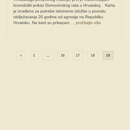
kronološki prikaz Domovinskog rata u Hrvatskoj. Karta
je izrađena za potrebe istoimene izložbe u povodu
obilježavanja 20 godina od agresije na Republiku
Hrvatsku. Na karti su prikazani …
pročitajte više
Navigacija
«
1
…
16
17
18
19
objava