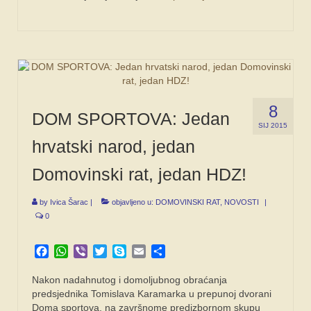
8
DOM SPORTOVA: Jedan
SIJ 2015
hrvatski narod, jedan
Domovinski rat, jedan HDZ!
by
Ivica Šarac
|
objavljeno u:
DOMOVINSKI RAT
,
NOVOSTI
|
0
Facebook
WhatsApp
Viber
Twitter
Skype
Email
Share
Nakon nadahnutog i domoljubnog obraćanja
predsjednika Tomislava Karamarka u prepunoj dvorani
Doma sportova, na završnome predizbornom skupu