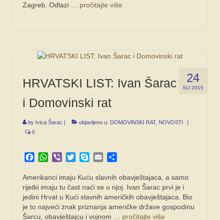
Zagreb. Odlazi …
pročitajte više
24
HRVATSKI LIST: Ivan Šarac
SIJ 2015
i Domovinski rat
by
Ivica Šarac
|
objavljeno u:
DOMOVINSKI RAT
,
NOVOSTI
|
0
Facebook
WhatsApp
Viber
Twitter
Skype
Email
Share
Amerikanci imaju Kuću slavnih obavještajaca, a samo
rijetki imaju tu čast naći se u njoj. Ivan Šarac prvi je i
jedini Hrvat u Kući slavnih američkih obavještajaca. Bio
je to najveći znak priz­nanja američke države gospodinu
Šarcu, obavještajcu i vojnom …
pročitajte više