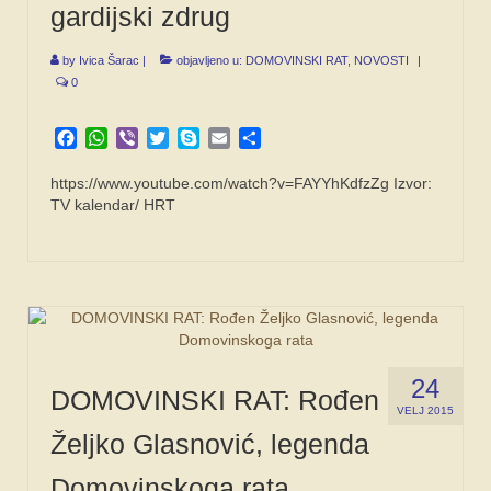
gardijski zdrug
by
Ivica Šarac
|
objavljeno u:
DOMOVINSKI RAT
,
NOVOSTI
|
0
Facebook
WhatsApp
Viber
Twitter
Skype
Email
Share
https://www.youtube.com/watch?v=FAYYhKdfzZg Izvor:
TV kalendar/ HRT
24
DOMOVINSKI RAT: Rođen
VELJ 2015
Željko Glasnović, legenda
Domovinskoga rata