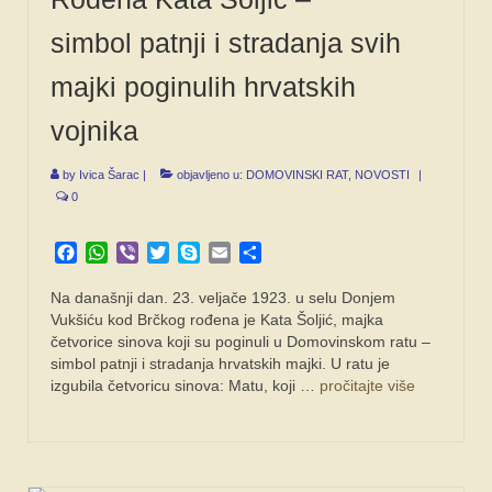
simbol patnji i stradanja svih
majki poginulih hrvatskih
vojnika
by
Ivica Šarac
|
objavljeno u:
DOMOVINSKI RAT
,
NOVOSTI
|
0
Facebook
WhatsApp
Viber
Twitter
Skype
Email
Share
Na današnji dan. 23. veljače 1923. u selu Donjem
Vukšiću kod Brčkog rođena je Kata Šoljić, majka
četvorice sinova koji su poginuli u Domovinskom ratu –
simbol patnji i stradanja hrvatskih majki. U ratu je
izgubila četvoricu sinova: Matu, koji …
pročitajte više