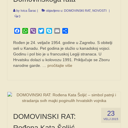
by
Ivica Šarac
|
objavljeno u:
DOMOVINSKI RAT
,
NOVOSTI
|
0
Facebook
WhatsApp
Viber
Twitter
Skype
Email
Share
Rođen je 24. veljače 1954. godine u Zagrebu. S obitelji
seli u Kanadu. Pet godina je služio u kanadskoj vojsci.
Godinu i pol bio je u francuskoj Legiji stranaca. U
Hrvatsku dolazi u kolovozu 1991. Priključuje se Zboru
narodne garde. …
pročitajte više
23
DOMOVINSKI RAT:
VELJ 2015
Rođena Kata Šoljić –