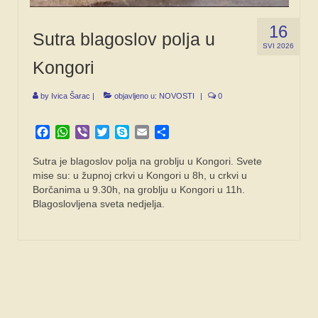
16
Sutra blagoslov polja u
SVI 2026
Kongori
by
Ivica Šarac
|
objavljeno u:
NOVOSTI
|
0
Facebook
WhatsApp
Viber
Twitter
Skype
Email
Share
Sutra je blagoslov polja na groblju u Kongori. Svete
mise su: u župnoj crkvi u Kongori u 8h, u crkvi u
Borčanima u 9.30h, na groblju u Kongori u 11h.
Blagoslovljena sveta nedjelja.