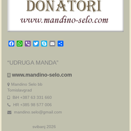
Facebook
WhatsApp
Viber
Twitter
Skype
Email
Share
“UDRUGA MANDA”
www.mandino-selo.com
Mandino Selo bb
Tomislavgrad
BiH +387 63 331 660
HR +385 98 577 006
mandino.selo@gmail.com
svibanj 2026