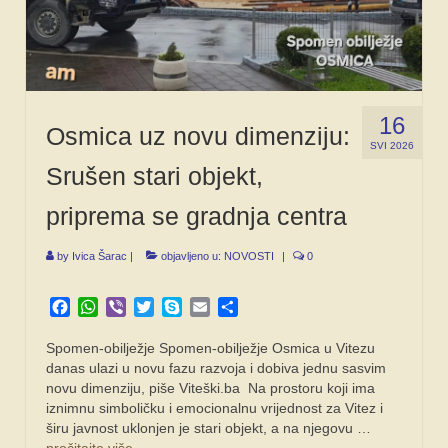
16
Osmica uz novu dimenziju:
SVI 2026
Srušen stari objekt,
priprema se gradnja centra
by
Ivica Šarac
|
objavljeno u:
NOVOSTI
|
0
Facebook
WhatsApp
Viber
Twitter
Skype
Email
Share
Spomen-obilježje Spomen-obilježje Osmica u Vitezu
danas ulazi u novu fazu razvoja i dobiva jednu sasvim
novu dimenziju, piše Viteški.ba Na prostoru koji ima
iznimnu simboličku i emocionalnu vrijednost za Vitez i
širu javnost uklonjen je stari objekt, a na njegovu …