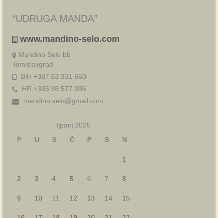
“UDRUGA MANDA”
www.mandino-selo.com
Mandino Selo bb
Tomislavgrad
BiH +387 63 331 660
HR +385 98 577 006
mandino.selo@gmail.com
lipanj 2025
P
U
S
Č
P
S
N
1
2
3
4
5
6
7
8
9
10
11
12
13
14
15
16
17
18
19
20
21
22