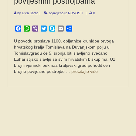
povijesnim postrojbama
FORUM
by
Ivica Šarac
|
objavljeno u:
NOVOSTI
|
0
Facebook
WhatsApp
Viber
Twitter
Skype
Email
Share
U povodu proslave 1100. obljetnice krunidbe prvoga
hrvatskog kralja Tomislava na Duvanjskom polju u
Tomislavgradu će 5. srpnja biti slavljeno svečano
Euharistijsko slavlje sa svim hrvatskim biskupima. Uz
brojni vjernički puk naš kraljevski grad pohodit će i
brojne povijesne postrojbe …
pročitajte više