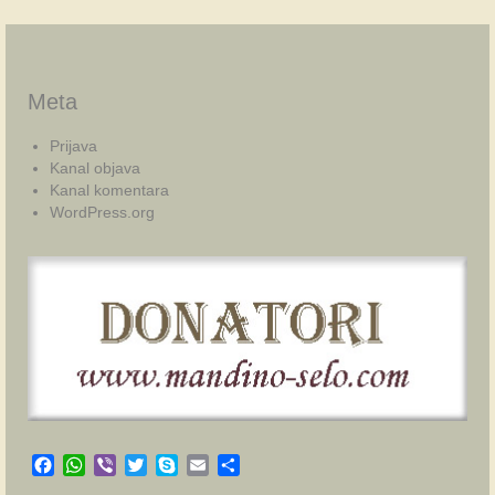
Meta
Prijava
Kanal objava
Kanal komentara
WordPress.org
Facebook
WhatsApp
Viber
Twitter
Skype
Email
Share