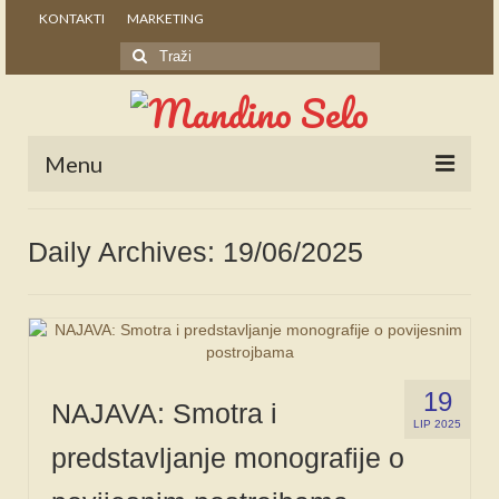
KONTAKTI
MARKETING
Search
for:
Menu
POČETNA
Daily Archives: 19/06/2025
NOVOSTI
STALNE RUBRIKE
NAŠA BAŠTINA
19
IZ ARHIVE
NAJAVA: Smotra i
LIP 2025
predstavljanje monografije o
NAJAVE
SPONZORI