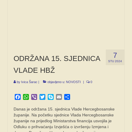
7
ODRŽANA 15. SJEDNICA
STU 2024
VLADE HBŽ
by
Ivica Šarac
|
objavljeno u:
NOVOSTI
|
0
Facebook
WhatsApp
Viber
Twitter
Skype
Email
Share
Danas je održana 15. sjednica Vlade Hercegbosanske
županije. Na početku sjednice Vlada Hercegbosanske
županije na prijedlog Ministarstva financija usvojila je
Odluku o prihvaćanju Izvješća o izvršenju Izmjena i