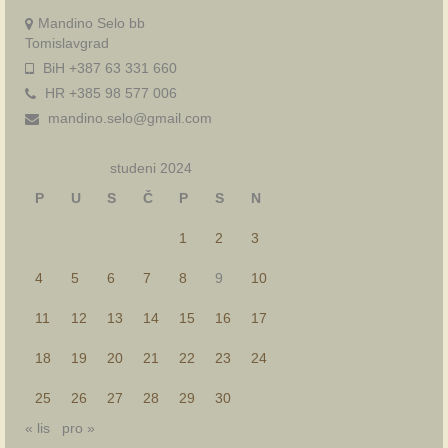
Mandino Selo bb
Tomislavgrad
BiH +387 63 331 660
HR +385 98 577 006
mandino.selo@gmail.com
studeni 2024
P
U
S
Č
P
S
N
1
2
3
4
5
6
7
8
9
10
11
12
13
14
15
16
17
18
19
20
21
22
23
24
25
26
27
28
29
30
« lis
pro »