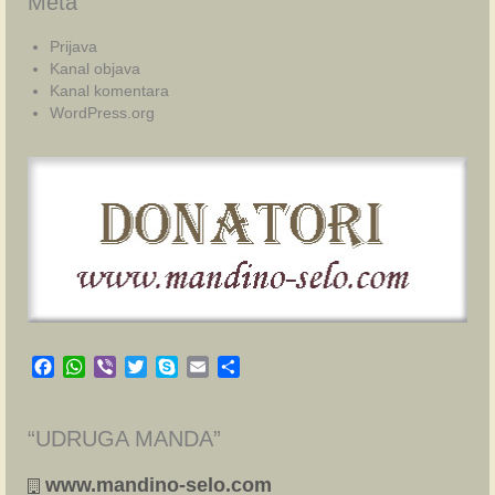
Meta
Prijava
Kanal objava
Kanal komentara
WordPress.org
Facebook
WhatsApp
Viber
Twitter
Skype
Email
Share
“UDRUGA MANDA”
www.mandino-selo.com