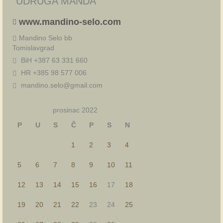
“UDRUGA MANDA”
www.mandino-selo.com
Mandino Selo bb
Tomislavgrad
BiH +387 63 331 660
HR +385 98 577 006
mandino.selo@gmail.com
prosinac 2022
P
U
S
Č
P
S
N
1
2
3
4
5
6
7
8
9
10
11
12
13
14
15
16
17
18
19
20
21
22
23
24
25