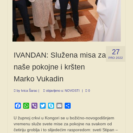
27
IVANDAN: Služena misa za
PRO 2022
naše pokojne i kršten
Marko Vukadin
by
Ivica Šarac
|
objavljeno u:
NOVOSTI
|
0
Facebook
WhatsApp
Viber
Twitter
Skype
Email
Share
U župnoj crkvi u Kongori se u božićno-novogodišnjem
vremenu služe svete mise za pokojne na svakom od
četiriju groblja i to slijedećim rasporedom: sveti Stipan –