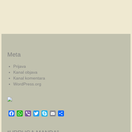
Meta
Prijava
Kanal objava
Kanal komentara
WordPress.org
Facebook
WhatsApp
Viber
Twitter
Skype
Email
Share