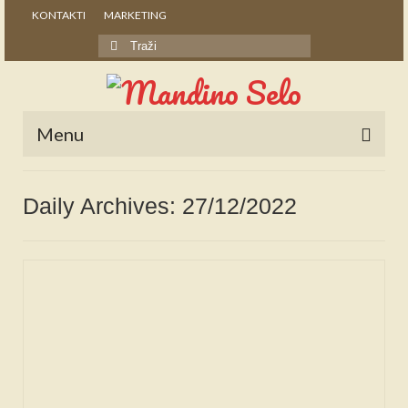
KONTAKTI
MARKETING
Search
for:
Menu
POČETNA
Daily Archives: 27/12/2022
NOVOSTI
STALNE RUBRIKE
NAŠA BAŠTINA
IZ ARHIVE
NAJAVE
SPONZORI