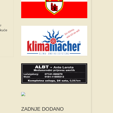
u
 kuće
U
ZADNJE DODANO