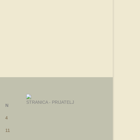
STRANICA - PRIJATELJ
N
4
11