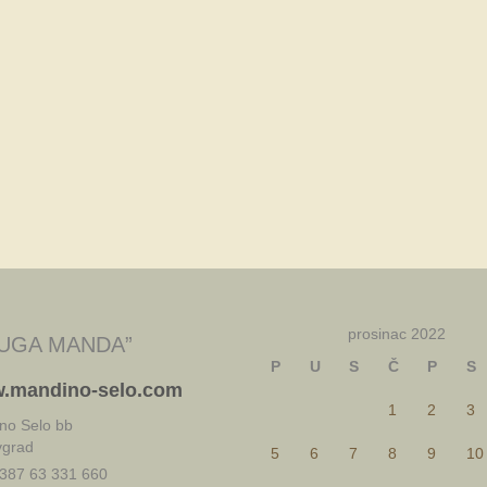
prosinac 2022
UGA MANDA”
P
U
S
Č
P
S
.mandino-selo.com
1
2
3
no Selo bb
vgrad
5
6
7
8
9
10
387 63 331 660