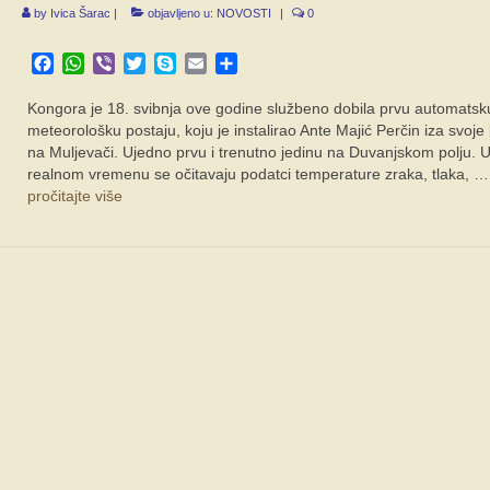
by
Ivica Šarac
|
objavljeno u:
NOVOSTI
|
0
Facebook
WhatsApp
Viber
Twitter
Skype
Email
Share
Kongora je 18. svibnja ove godine službeno dobila prvu automatsk
meteorološku postaju, koju je instalirao Ante Majić Perčin iza svoje
na Muljevači. Ujedno prvu i trenutno jedinu na Duvanjskom polju. 
realnom vremenu se očitavaju podatci temperature zraka, tlaka, …
pročitajte više