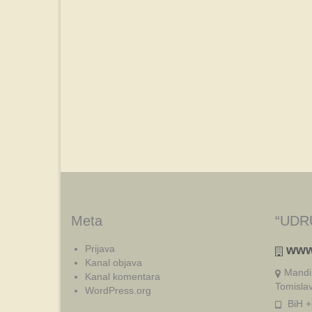
Meta
“UDR
Prijava
www
Kanal objava
Mandi
Kanal komentara
Tomisla
WordPress.org
BiH +