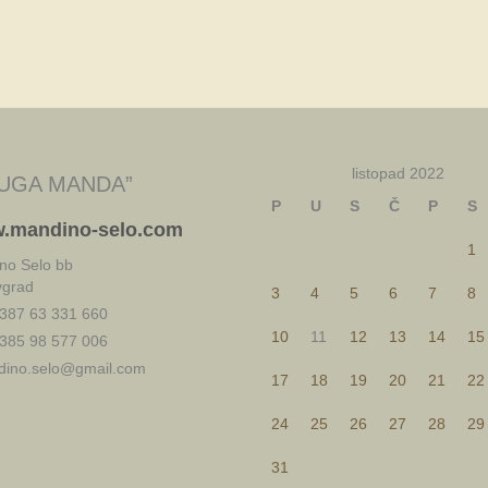
listopad 2022
UGA MANDA”
P
U
S
Č
P
S
.mandino-selo.com
1
no Selo bb
vgrad
3
4
5
6
7
8
387 63 331 660
10
11
12
13
14
15
385 98 577 006
ino.selo@gmail.com
17
18
19
20
21
22
24
25
26
27
28
29
31