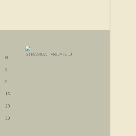
STRANICA - PRIJATELJ
N
2
9
16
23
30