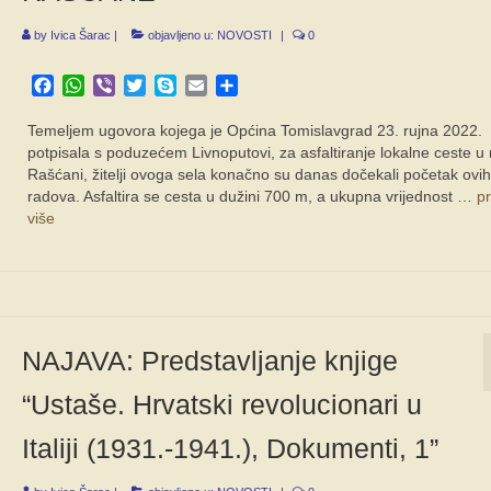
by
Ivica Šarac
|
objavljeno u:
NOVOSTI
|
0
Facebook
WhatsApp
Viber
Twitter
Skype
Email
Share
Temeljem ugovora kojega je Općina Tomislavgrad 23. rujna 2022.
potpisala s poduzećem Livnoputovi, za asfaltiranje lokalne ceste u 
Rašćani, žitelji ovoga sela konačno su danas dočekali početak ovih
radova. Asfaltira se cesta u dužini 700 m, a ukupna vrijednost …
pr
više
NAJAVA: Predstavljanje knjige
“Ustaše. Hrvatski revolucionari u
Italiji (1931.-1941.), Dokumenti, 1”