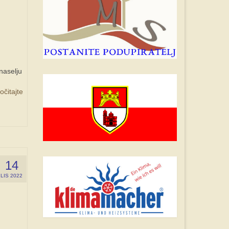
naselju
očitajte
14
LIS 2022