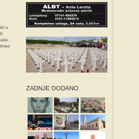
lić u
0.
taše.
 Almee
ZADNJE DODANO