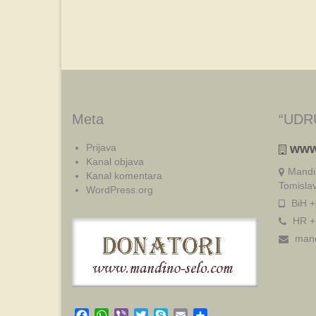
Meta
“UDR
Prijava
www
Kanal objava
Mandi
Kanal komentara
Tomisla
WordPress.org
BiH +
HR +
mand
Facebook
WhatsApp
Viber
Twitter
Skype
Email
Share