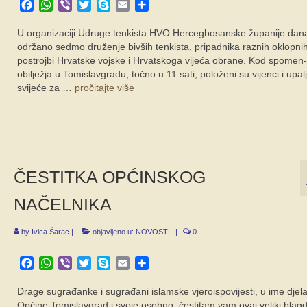
Facebook
WhatsApp
Viber
Twitter
Skype
Email
Share
U organizaciji Udruge tenkista HVO Hercegbosanske županije dana
održano sedmo druženje bivših tenkista, pripadnika raznih oklopni
postrojbi Hrvatske vojske i Hrvatskoga vijeća obrane. Kod spomen-
obilježja u Tomislavgradu, točno u 11 sati, položeni su vijenci i upal
svijeće za …
pročitajte više
ČESTITKA OPĆINSKOG
NAČELNIKA
by
Ivica Šarac
|
objavljeno u:
NOVOSTI
|
0
Facebook
WhatsApp
Viber
Twitter
Skype
Email
Share
Drage sugrađanke i sugrađani islamske vjeroispovijesti, u ime djela
Općine Tomislavgrad i svoje osobno, čestitam vam ovaj veliki blag