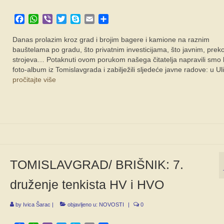
Facebook
WhatsApp
Viber
Twitter
Skype
Email
Share
Danas prolazim kroz grad i brojim bagere i kamione na raznim
bauštelama po gradu, što privatnim investicijama, što javnim, prek
strojeva… Potaknuti ovom porukom našega čitatelja napravili smo k
foto-album iz Tomislavgrada i zabilježili sljedeće javne radove: u Ul
pročitajte više
TOMISLAVGRAD/ BRIŠNIK: 7.
druženje tenkista HV i HVO
by
Ivica Šarac
|
objavljeno u:
NOVOSTI
|
0