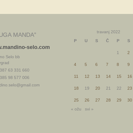
travanj 2022
UGA MANDA”
P
U
S
Č
P
S
.mandino-selo.com
1
2
no Selo bb
vgrad
4
5
6
7
8
9
387 63 331 660
11
12
13
14
15
16
385 98 577 006
ino.selo@gmail.com
18
19
20
21
22
23
25
26
27
28
29
30
« ožu
svi »