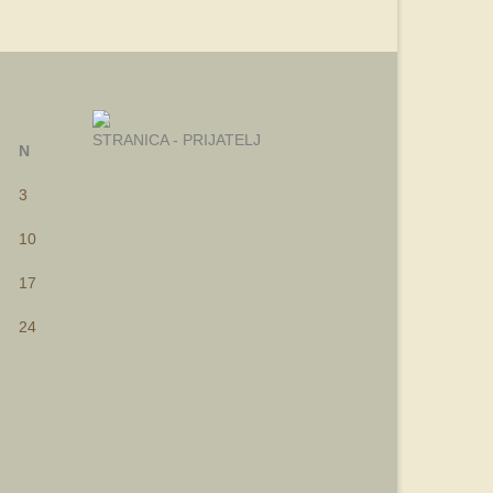
STRANICA - PRIJATELJ
N
3
10
17
24