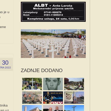
s je u
h
jene
30
TRA 2022
ZADNJE DODANO
tnika
dan uz