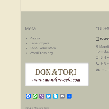
Meta
“UDR
Prijava
www
Kanal objava
Mandi
Kanal komentara
Tomisla
WordPress.org
BiH +
HR +
mand
Facebook
WhatsApp
Viber
Twitter
Skype
Email
Share
© 2026 Mandino Selo