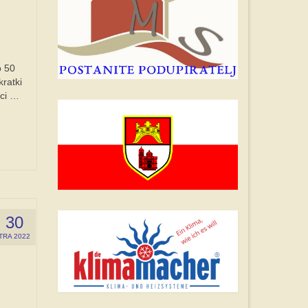
o 50
ratki
ici …
30
TRA 2022