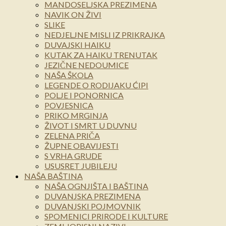
MANDOSELJSKA PREZIMENA
NAVIK ON ŽIVI
SLIKE
NEDJELJNE MISLI IZ PRIKRAJKA
DUVAJSKI HAIKU
KUTAK ZA HAIKU TRENUTAK
JEZIČNE NEDOUMICE
NAŠA ŠKOLA
LEGENDE O RODIJAKU ĆIPI
POLJE I PONORNICA
POVJESNICA
PRIKO MRGINJA
ŽIVOT I SMRT U DUVNU
ZELENA PRIČA
ŽUPNE OBAVIJESTI
S VRHA GRUDE
USUSRET JUBILEJU
NAŠA BAŠTINA
NAŠA OGNJIŠTA I BAŠTINA
DUVANJSKA PREZIMENA
DUVANJSKI POJMOVNIK
SPOMENICI PRIRODE I KULTURE