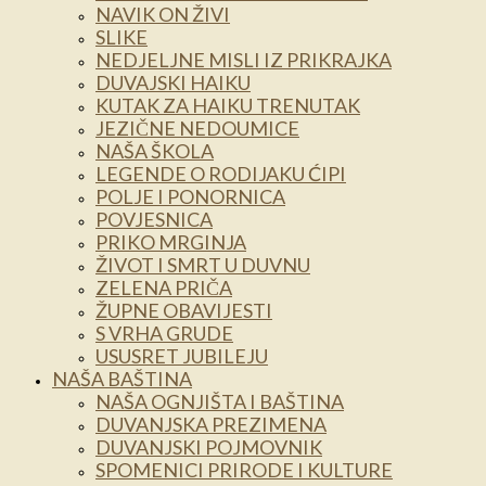
NAVIK ON ŽIVI
SLIKE
NEDJELJNE MISLI IZ PRIKRAJKA
DUVAJSKI HAIKU
KUTAK ZA HAIKU TRENUTAK
JEZIČNE NEDOUMICE
NAŠA ŠKOLA
LEGENDE O RODIJAKU ĆIPI
POLJE I PONORNICA
POVJESNICA
PRIKO MRGINJA
ŽIVOT I SMRT U DUVNU
ZELENA PRIČA
ŽUPNE OBAVIJESTI
S VRHA GRUDE
USUSRET JUBILEJU
NAŠA BAŠTINA
NAŠA OGNJIŠTA I BAŠTINA
DUVANJSKA PREZIMENA
DUVANJSKI POJMOVNIK
SPOMENICI PRIRODE I KULTURE