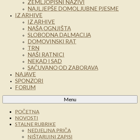
ZEMLJOPISNI NAZIVI
NAJLJEPŠE DOMOLJUBNE PJESME
IZ ARHIVE
IZ ARHIVE
NAŠA OGNJIŠTA
SLOBODNA DALMACIJA
DOMOVINSKI RAT
TRN
NAŠI RATNICI
NEKAD I SAD
SAČUVANO OD ZABORAVA
NAJAVE
SPONZORI
FORUM
Menu
POČETNA
NOVOSTI
STALNE RUBRIKE
NEDJELJNA PRIČA
NIŠTARIJINI ZAPISI