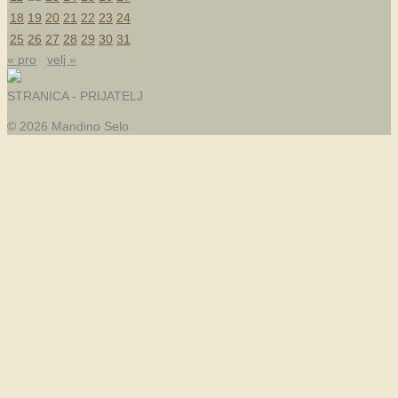
18
19
20
21
22
23
24
25
26
27
28
29
30
31
« pro
velj »
STRANICA - PRIJATELJ
© 2026 Mandino Selo