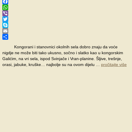
Facebook
WhatsApp
Viber
Twitter
Skype
Email
Share
Kongorani i stanovnici okolnih sela dobro znaju da voće
nigdje ne može biti tako ukusno, sočno i slatko kao u kongorskim
Galićim, na vri sela, ispod Svinjače i Vran-planine. Šljive, trešnje,
orasi, jabuke, kruške… najbolje su na ovom dijelu …
pročitajte više