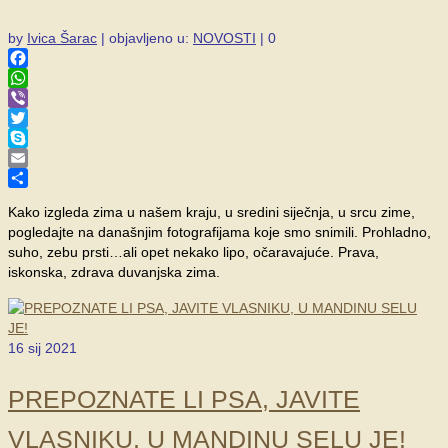
by
Ivica Šarac
|
objavljeno u:
NOVOSTI
|
0
Facebook
WhatsApp
Viber
Twitter
Skype
Email
Share
Kako izgleda zima u našem kraju, u sredini siječnja, u srcu zime,
pogledajte na današnjim fotografijama koje smo snimili. Prohladno,
suho, zebu prsti…ali opet nekako lipo, očaravajuće. Prava,
iskonska, zdrava duvanjska zima.
16
sij 2021
PREPOZNATE LI PSA, JAVITE
VLASNIKU, U MANDINU SELU JE!