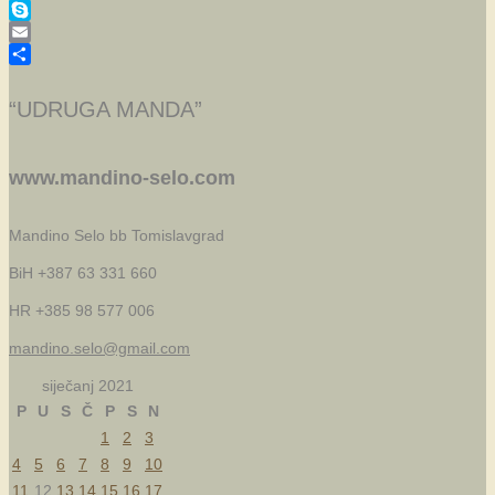
Twitter
Skype
Email
Share
“UDRUGA MANDA”
www.mandino-selo.com
Mandino Selo bb
Tomislavgrad
BiH +387 63 331 660
HR +385 98 577 006
mandino.selo@gmail.com
siječanj 2021
P
U
S
Č
P
S
N
1
2
3
4
5
6
7
8
9
10
11
12
13
14
15
16
17