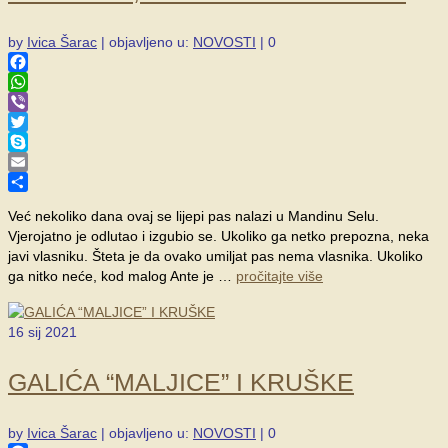
by
Ivica Šarac
|
objavljeno u:
NOVOSTI
|
0
Facebook
WhatsApp
Viber
Twitter
Skype
Email
Share
Već nekoliko dana ovaj se lijepi pas nalazi u Mandinu Selu.
Vjerojatno je odlutao i izgubio se. Ukoliko ga netko prepozna, neka
javi vlasniku. Šteta je da ovako umiljat pas nema vlasnika. Ukoliko
ga nitko neće, kod malog Ante je …
pročitajte više
16
sij 2021
GALIĆA “MALJICE” I KRUŠKE
by
Ivica Šarac
|
objavljeno u:
NOVOSTI
|
0