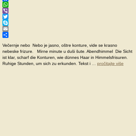
Facebook
WhatsApp
Viber
Twitter
Skype
Email
Share
Večernje nebo Nebo je jasno, oštre konture, vide se krasno
nebeske frizure. Mirne minute u duši šute. Abendhimmel Die Sicht
ist klar, scharf die Konturen, wie dünnes Haar in Himmelsfrisuren.
Ruhige Stunden, um sich zu erkunden. Tekst i …
pročitajte više