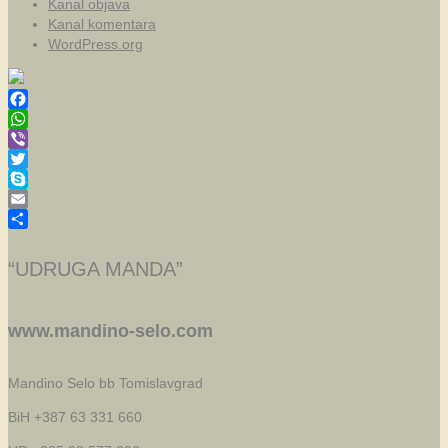
Kanal objava
Kanal komentara
WordPress.org
Facebook
WhatsApp
Viber
Twitter
Skype
Email
Share
“UDRUGA MANDA”
www.mandino-selo.com
Mandino Selo bb
Tomislavgrad
BiH +387 63 331 660