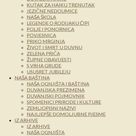
KUTAK ZA HAIKU TRENUTAK
JEZIČNE NEDOUMICE
NAŠA ŠKOLA
LEGENDE O RODIJAKU ĆIPI
POLJE I PONORNICA
POVJESNICA
PRIKO MRGINJA
ŽIVOT I SMRT U DUVNU
ZELENA PRIČA
ŽUPNE OBAVIJESTI
S VRHA GRUDE
USUSRET JUBILEJU
NAŠA BAŠTINA
NAŠA OGNJIŠTA I BAŠTINA
DUVANJSKA PREZIMENA
DUVANJSKI POJMOVNIK
SPOMENICI PRIRODE I KULTURE
ZEMLJOPISNI NAZIVI
NAJLJEPŠE DOMOLJUBNE PJESME
IZ ARHIVE
IZ ARHIVE
NAŠA OGNJIŠTA