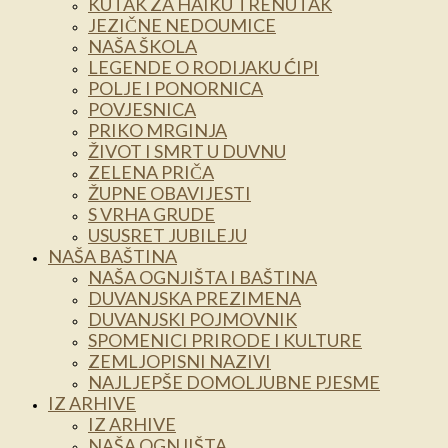
KUTAK ZA HAIKU TRENUTAK
JEZIČNE NEDOUMICE
NAŠA ŠKOLA
LEGENDE O RODIJAKU ĆIPI
POLJE I PONORNICA
POVJESNICA
PRIKO MRGINJA
ŽIVOT I SMRT U DUVNU
ZELENA PRIČA
ŽUPNE OBAVIJESTI
S VRHA GRUDE
USUSRET JUBILEJU
NAŠA BAŠTINA
NAŠA OGNJIŠTA I BAŠTINA
DUVANJSKA PREZIMENA
DUVANJSKI POJMOVNIK
SPOMENICI PRIRODE I KULTURE
ZEMLJOPISNI NAZIVI
NAJLJEPŠE DOMOLJUBNE PJESME
IZ ARHIVE
IZ ARHIVE
NAŠA OGNJIŠTA