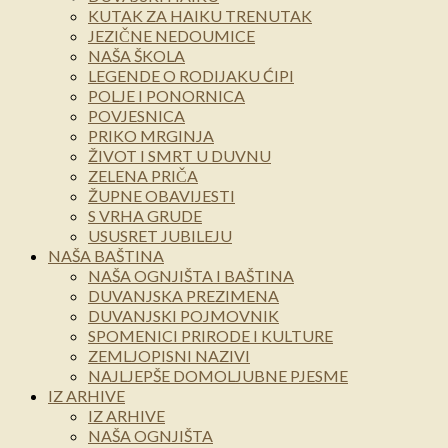
KUTAK ZA HAIKU TRENUTAK
JEZIČNE NEDOUMICE
NAŠA ŠKOLA
LEGENDE O RODIJAKU ĆIPI
POLJE I PONORNICA
POVJESNICA
PRIKO MRGINJA
ŽIVOT I SMRT U DUVNU
ZELENA PRIČA
ŽUPNE OBAVIJESTI
S VRHA GRUDE
USUSRET JUBILEJU
NAŠA BAŠTINA
NAŠA OGNJIŠTA I BAŠTINA
DUVANJSKA PREZIMENA
DUVANJSKI POJMOVNIK
SPOMENICI PRIRODE I KULTURE
ZEMLJOPISNI NAZIVI
NAJLJEPŠE DOMOLJUBNE PJESME
IZ ARHIVE
IZ ARHIVE
NAŠA OGNJIŠTA