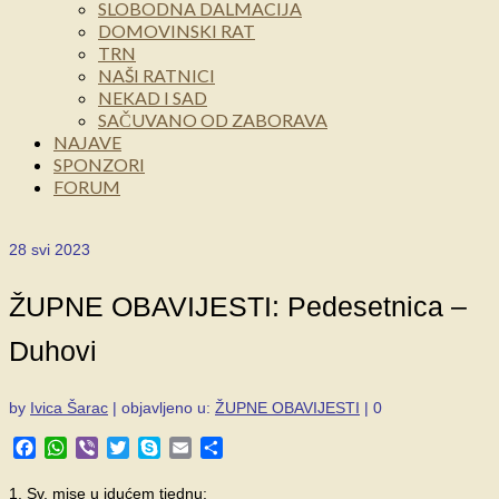
SLOBODNA DALMACIJA
DOMOVINSKI RAT
TRN
NAŠI RATNICI
NEKAD I SAD
SAČUVANO OD ZABORAVA
NAJAVE
SPONZORI
FORUM
28
svi 2023
ŽUPNE OBAVIJESTI: Pedesetnica –
Duhovi
by
Ivica Šarac
|
objavljeno u:
ŽUPNE OBAVIJESTI
|
0
Facebook
WhatsApp
Viber
Twitter
Skype
Email
Share
1. Sv. mise u idućem tjednu: