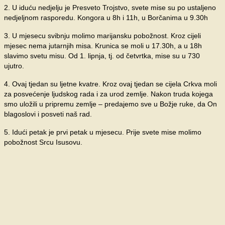
2. U iduću nedjelju je Presveto Trojstvo, svete mise su po ustaljeno
nedjeljnom rasporedu. Kongora u 8h i 11h, u Borčanima u 9.30h
3. U mjesecu svibnju molimo marijansku pobožnost. Kroz cijeli
mjesec nema jutarnjih misa. Krunica se moli u 17.30h, a u 18h
slavimo svetu misu. Od 1. lipnja, tj. od četvrtka, mise su u 730
ujutro.
4. Ovaj tjedan su ljetne kvatre. Kroz ovaj tjedan se cijela Crkva moli
za posvećenje ljudskog rada i za urod zemlje. Nakon truda kojega
smo uložili u pripremu zemlje – predajemo sve u Božje ruke, da On
blagoslovi i posveti naš rad.
5. Idući petak je prvi petak u mjesecu. Prije svete mise molimo
pobožnost Srcu Isusovu.