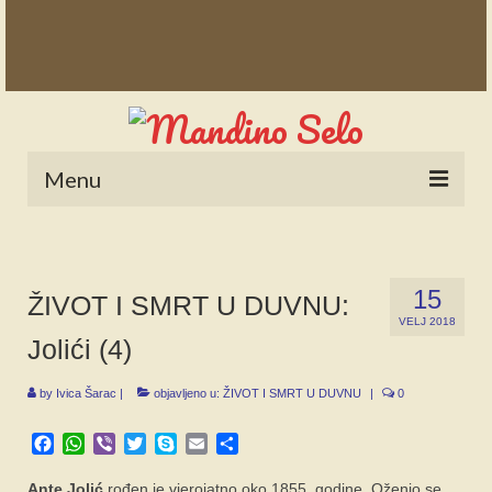
Menu
POČETNA
NOVOSTI
15
ŽIVOT I SMRT U DUVNU:
VELJ 2018
STALNE RUBRIKE
Jolići (4)
NAŠA BAŠTINA
by
Ivica Šarac
|
objavljeno u:
ŽIVOT I SMRT U DUVNU
|
0
IZ ARHIVE
Facebook
WhatsApp
Viber
Twitter
Skype
Email
Share
NAJAVE
Ante Jolić
rođen je vjerojatno oko 1855. godine. Oženio se