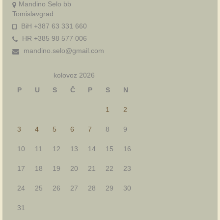
Mandino Selo bb
Tomislavgrad
BiH +387 63 331 660
HR +385 98 577 006
mandino.selo@gmail.com
kolovoz 2026
P
U
S
Č
P
S
N
1
2
3
4
5
6
7
8
9
10
11
12
13
14
15
16
17
18
19
20
21
22
23
24
25
26
27
28
29
30
31