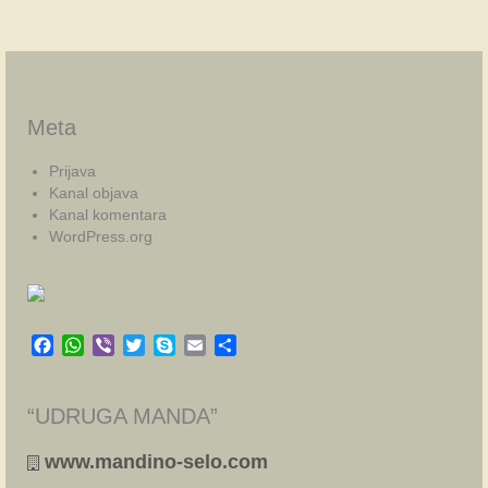
Meta
Prijava
Kanal objava
Kanal komentara
WordPress.org
Facebook
WhatsApp
Viber
Twitter
Skype
Email
Share
“UDRUGA MANDA”
www.mandino-selo.com