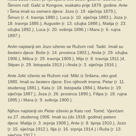
SPONZORI
Šimom rođ. Galić iz Kongore, svakako prije 1879. godine. Ante
i Šima imali su osmero djece: Jozo (r. 19. siječnja 1879.),
FORUM
Šimun (r. 4. travnja 1880.), Luca (r. 10. siječnja 1883.), Joza (r.
18. travnja 1885.), Augustin (r. 13. ožujka 1888.), Matija (r. 23.
ožujka 1892.), Luca (r. 20. svibnja 1896.) i Mara (r. 6. rujna
1897.).
Antin najstariji sin
Jozo
oženio se Ružom rod. Tadić. Imali su
šestero djece: Bože (r. 14. prosinca 1903.), Anda (r. 29. ožujka
1906.), Milica (r. 29. travnja 1909.), Mijo (r. 8. travnja 1911.)4,
Stipan (r. 29. listopada 1913.) i Anda (r. 3. siječnja 1916.).
Ante Jolić oženio se Ružom rod. Milić iz Srđana, oko god.
1880. Imali su šestero djece. Evo njihovih imena: Petar (r. 11.
studenog 1881.), Kata (r. 18. listopada 1884.), Marko (r. 19.
siječnja 1887.), Joza (r. 26. prosinca 1890.), Filipa (r. 18. rujna
1895.) i Mara (r. 9. svibnja 1900.).
Njihov najstariji sin
Petar
oženio je Katu rod. Tomić. Vjenčani
su 27. studenog 1906. Imali su (do 1918. godine) petero
djece: Matija (r. 3. srpnja 1908.), Ante (r. 8. lipnja 1910.), Jozo
(r. 15. siječnja 1912.), Ilija (r. 16. srpnja 1914.) i Ruža (r. 13.
siječnja 1917.).