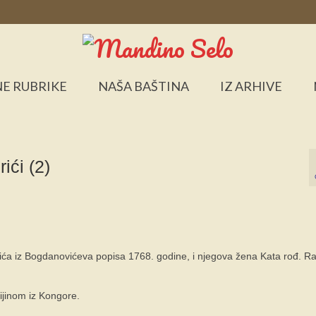
E RUBRIKE
NAŠA BAŠTINA
IZ ARHIVE
ći (2)
žića iz Bogdanovićeva popisa 1768. godine, i njegova žena Kata rođ. Rad
ijinom iz Kongore.