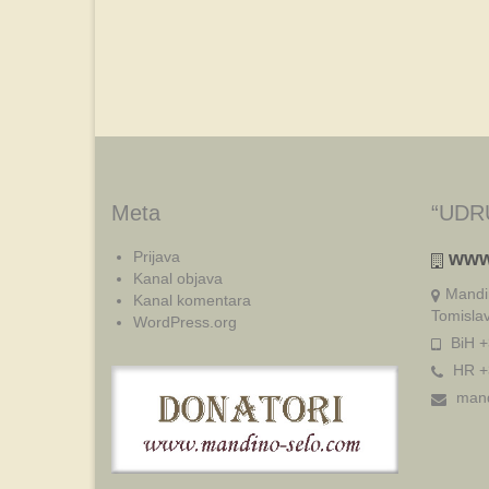
Meta
“UDR
Prijava
www
Kanal objava
Mandi
Kanal komentara
Tomisla
WordPress.org
BiH +
HR +
mand