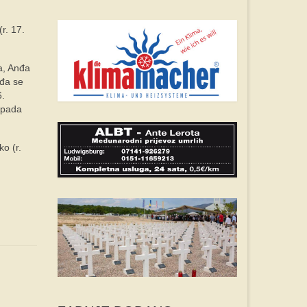
r. 17.
ta, Anđa
nđa se
6.
topada
ko (r.