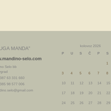
kolovoz 2026
UGA MANDA”
P
U
S
Č
P
S
.mandino-selo.com
1
no Selo bb
vgrad
3
4
5
6
7
8
387 63 331 660
10
11
12
13
14
15
385 98 577 006
ino.selo@gmail.com
17
18
19
20
21
22
24
25
26
27
28
29