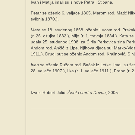
Ivan i Matija imali su sinove Petra i Stipana.
Petar se oženio 6. veljače 1865. Marom rođ. Matić Nikoli
svibnja 1870.).
Mate
se 18. studenog 1868. oženio Lucom rođ. Prskalo J
(r. 26. ožujka 1882.), Mijo (r. 1. travnja 1884.). Kata 
udala 25. studenog 1908. za Ćirila Perkovića sina Perin
Anđom rođ. Ančić iz Lipe. Njihova djeca su: Marko-Vidak 
1911.). Drugi put se oženio Anđom rođ. Krajinović. S nj
Ivan
se oženio Ružom rođ. Baćak iz Letke. Imali su šeste
28. veljače 1907.), Ilka (r. 1. veljače 1911.), Frano (r. 
Izvor: Robert Jolić:
Život i smrt u Duvnu
, 2005.