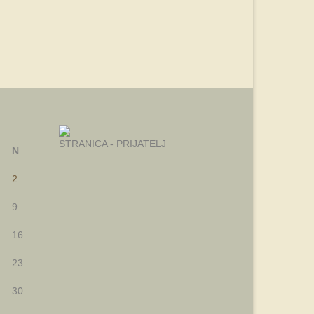
STRANICA - PRIJATELJ
N
2
9
16
23
30