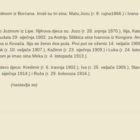
nom iz Borćana. Imali su tri sina: Matu,Jozu (r. 8. rujna1866.) i Ivana (
ozinom iz Lipe. Njihova djeca su: Jozo (r. 28. srpnja 1870.), Ilija, Ka
se udala 29. siječnja 1902. za Andriju Sliškića sina Ivanova iz Kongore. A
a iz Kovača. Ilija se ženio dva puta. Prvi put se oženio 14. veljače 190
(r. 10. veljače 1907.), Kažimir (r. 23. siječnja 1909.) i Luka (r. 24. lis
om je imao sina Mirka (r. 4. listopada 1913.).
ro djece: Krešimir (r. 6. travnja 1902.), Iva (r. 25. veljače 1905.), Slav
2. siječnja 1914.) i Ruža (r. 29. kolovoza 1916.).
(nastavlja se)