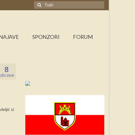
Search
for:
NAJAVE
SPONZORI
FORUM
8
OŽU 2018
eljić iz