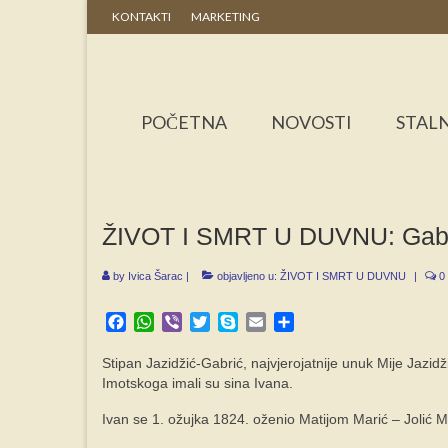
KONTAKTI
MARKETING
POČETNA
NOVOSTI
STALN
ŽIVOT I SMRT U DUVNU: Gabri
by
Ivica Šarac
|
objavljeno u:
ŽIVOT I SMRT U DUVNU
|
0
Facebook
WhatsApp
Viber
Twitter
Skype
Email
Share
Stipan Jazidžić-Gabrić, najvjerojatnije unuk Mije Jazid
Imotskoga imali su sina Ivana.
Ivan se 1. ožujka 1824. oženio Matijom Marić – Jolić M