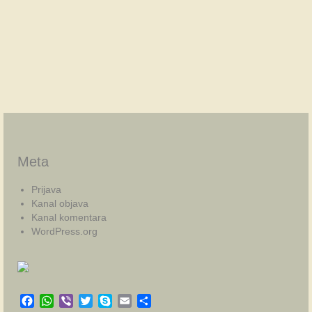
Meta
Prijava
Kanal objava
Kanal komentara
WordPress.org
Facebook
WhatsApp
Viber
Twitter
Skype
Email
Share