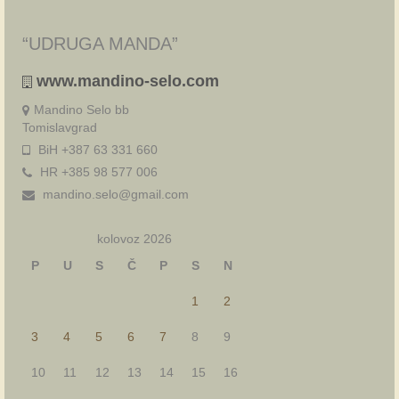
“UDRUGA MANDA”
www.mandino-selo.com
Mandino Selo bb
Tomislavgrad
BiH +387 63 331 660
HR +385 98 577 006
mandino.selo@gmail.com
kolovoz 2026
P
U
S
Č
P
S
N
1
2
3
4
5
6
7
8
9
10
11
12
13
14
15
16