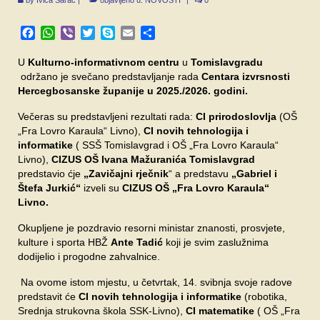
by
Ivica Šarac
|
objavljeno u:
NOVOSTI
|
0
SPONZORI
Facebook
WhatsApp
Viber
Twitter
Skype
Email
Share
FORUM
U
Kulturno-informativnom centru
u
Tomislavgradu
održano je svečano predstavljanje rada
Centara izvrsnosti
Hercegbosanske županije u 2025./2026. godini.
Večeras su predstavljeni rezultati rada:
CI prirodoslovlja
(OŠ
„Fra Lovro Karaula“ Livno),
CI novih tehnologija i
informatike
( SSŠ Tomislavgrad i OŠ „Fra Lovro Karaula“
Livno),
CIZUS OŠ Ivana Mažuranića Tomislavgrad
predstavio ćje
„Zavičajni rječnik
“ a predstavu
„Gabriel i
Štefa Jurkić“
izveli su
CIZUS OŠ „Fra Lovro Karaula“
Livno.
Okupljene je pozdravio resorni ministar znanosti, prosvjete,
kulture i sporta HBŽ
Ante Tadić
koji je svim zaslužnima
dodijelio i progodne zahvalnice.
Na ovome istom mjestu, u četvrtak, 14. svibnja svoje radove
predstavit će
CI novih tehnologija i informatike
(robotika,
Srednja strukovna škola SSK-Livno),
CI matematike
( OŠ „Fra