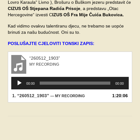
Lovro Karaula“ Livno ), Brošuru o Buškom jezeru predstavit će
CIZUS OŠ Stjepana Radića Prisoje
, a predstavu „Otac
Hercegovine“ izvesti C
IZUS OŠ Fra Mije Čuića Bukovica.
Kad vidimo ovakvu talentiranu djecu, ne trebamo se uopće
brinuti za našu budućnost. Oni su to.
POSLUŠAJTE CJELOVITI TONSKI ZAPIS:
“260512_1903”
MY RECORDING
Reproduktor
00:00
00:00
audiozapisa
1.
“260512_1903”
1:20:06
— MY RECORDING