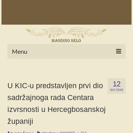
Menu
POČETNA
NOVOSTI
12
U KIC-u predstavljen prvi dio
SVI 2026
STALNE RUBRIKE
sadržajnoga rada Centara
NAŠA BAŠTINA
izvrsnosti u Hercegbosanskoj
IZ ARHIVE
županiji
NAJAVE