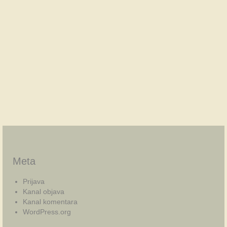
Meta
Prijava
Kanal objava
Kanal komentara
WordPress.org