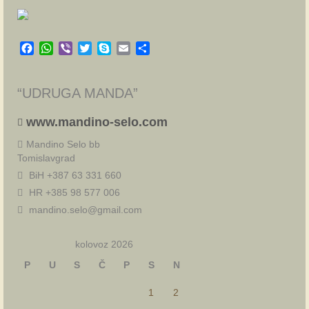
Facebook
WhatsApp
Viber
Twitter
Skype
Email
Share
“UDRUGA MANDA”
www.mandino-selo.com
Mandino Selo bb
Tomislavgrad
BiH +387 63 331 660
HR +385 98 577 006
mandino.selo@gmail.com
kolovoz 2026
P
U
S
Č
P
S
N
1
2