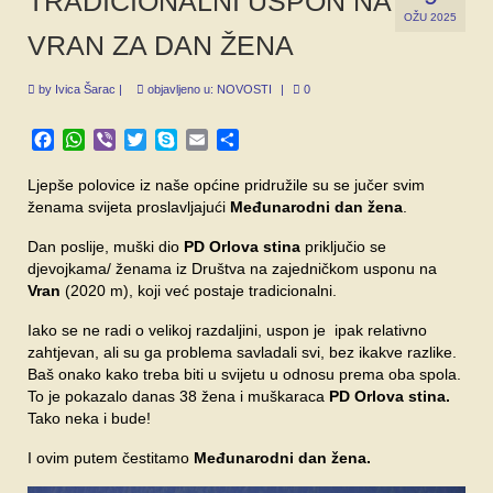
TRADICIONALNI USPON NA
SPONZORI
OŽU 2025
VRAN ZA DAN ŽENA
FORUM
by
Ivica Šarac
|
objavljeno u:
NOVOSTI
|
0
Facebook
WhatsApp
Viber
Twitter
Skype
Email
Share
Ljepše polovice iz naše općine pridružile su se jučer svim
ženama svijeta proslavljajući
Međunarodni dan žena
.
Dan poslije, muški dio
PD Orlova stina
priključio se
djevojkama/ ženama iz Društva na zajedničkom usponu na
Vran
(2020 m), koji već postaje tradicionalni.
Iako se ne radi o velikoj razdaljini, uspon je ipak relativno
zahtjevan, ali su ga problema savladali svi, bez ikakve razlike.
Baš onako kako treba biti u svijetu u odnosu prema oba spola.
To je pokazalo danas 38 žena i muškaraca
PD Orlova stina.
Tako neka i bude!
I ovim putem čestitamo
Međunarodni dan žena.