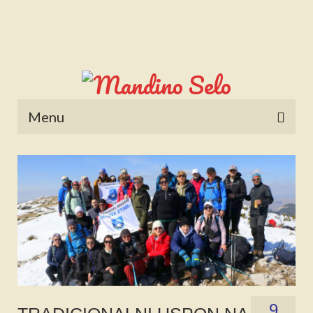
Menu
POČETNA
NOVOSTI
STALNE RUBRIKE
NAŠA BAŠTINA
IZ ARHIVE
NAJAVE
9