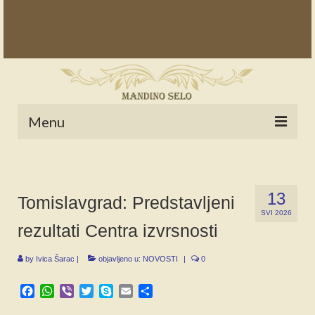
Menu
POČETNA
NOVOSTI
13
Tomislavgrad: Predstavljeni
SVI 2026
STALNE RUBRIKE
rezultati Centra izvrsnosti
NAŠA BAŠTINA
by
Ivica Šarac
|
objavljeno u:
NOVOSTI
|
0
IZ ARHIVE
Facebook
WhatsApp
Viber
Twitter
Skype
Email
Share
NAJAVE