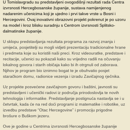
U Tomislavgradu su predstavljeni ovogodišnji rezultati rada Centra
SPONZORI
izvrsnosti Hercegbosanske županije, sustava namijenjenog
nadarenim učenicima koji je ujedno i prvi takve vrste u Bosni i
FORUM
Hercegovini. Ovaj inovativni obrazovni projekt pokrenut je po uzoru
na model i kroz blisku suradnju s Centrom izvrsnosti Splitsko-
dalmatinske županije.
U sklopu predstavljanja rezultata programa za razvoj znanja i
umijeća, posjetitelji su mogli vidjeti prezentaciju tradicionalne hrane
i predmeta koje su koristili naši preci. Kroz videouratke, predstave i
recitacije, učenici su pokazali kako su vrijedno radili na očuvanju
lokalnog govora i starih običaja kako bi ih otrgnuli od zaborava.
Njihov je program bio iznimno bogat te je obuhvatio posjet
staračkom domu, radionice vezenja i izradu Zavičajnog rječnika.
Uz projekte posvećene zavičajnom govoru i baštini, javnosti su
predstavljeni i učenički radovi iz područja prirodoslovlja te novih
tehnologija i informatike. Predstavljanje postignuća nastavlja se i u
četvrtak, kada će na red doći programi iz matematike i robotike, uz
izvedbu predstave “Otac Hercegovine” i promociju prigodne
brošure o Buškom jezeru.
Ove je godine u Centrima izvrsnosti Hercegbosanske županije