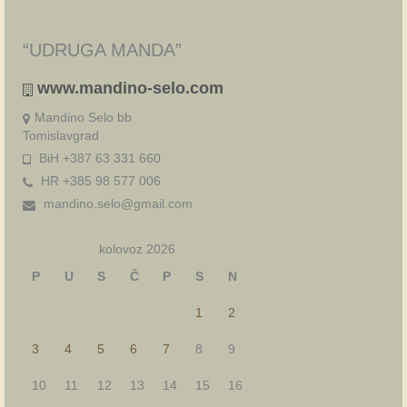
“UDRUGA MANDA”
www.mandino-selo.com
Mandino Selo bb
Tomislavgrad
BiH +387 63 331 660
HR +385 98 577 006
mandino.selo@gmail.com
kolovoz 2026
P
U
S
Č
P
S
N
1
2
3
4
5
6
7
8
9
10
11
12
13
14
15
16