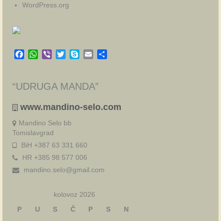
WordPress.org
Facebook
WhatsApp
Viber
Twitter
Skype
Email
Share
“UDRUGA MANDA”
www.mandino-selo.com
Mandino Selo bb
Tomislavgrad
BiH +387 63 331 660
HR +385 98 577 006
mandino.selo@gmail.com
kolovoz 2026
P
U
S
Č
P
S
N