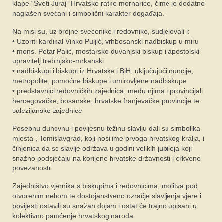
klape “Sveti Juraj” Hrvatske ratne mornarice, čime je dodatno
naglašen svečani i simbolični karakter događaja.
Na misi su, uz brojne svećenike i redovnike, sudjelovali i:
• Uzoriti kardinal Vinko Puljić, vrhbosanski nadbiskup u miru
• mons. Petar Palić, mostarsko-duvanjski biskup i apostolski
upravitelj trebinjsko-mrkanski
• nadbiskupi i biskupi iz Hrvatske i BiH, uključujući nuncije,
metropolite, pomoćne biskupe i umirovljene nadbiskupe
• predstavnici redovničkih zajednica, među njima i provincijali
hercegovačke, bosanske, hrvatske franjevačke provincije te
salezijanske zajednice
Posebnu duhovnu i povijesnu težinu slavlju dali su simbolika
mjesta , Tomislavgrad, koji nosi ime prvoga hrvatskog kralja, i
činjenica da se slavlje održava u godini velikih jubileja koji
snažno podsjećaju na korijene hrvatske državnosti i crkvene
povezanosti.
Zajedništvo vjernika s biskupima i redovnicima, molitva pod
otvorenim nebom te dostojanstveno ozračje slavljenja vjere i
povijesti ostavili su snažan dojam i ostat će trajno upisani u
kolektivno pamćenje hrvatskog naroda.