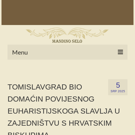
Menu
POČETNA
NOVOSTI
5
TOMISLAVGRAD BIO
SRP 2025
STALNE RUBRIKE
DOMAĆIN POVIJESNOG
NAŠA BAŠTINA
EUHARISTIJSKOGA SLAVLJA U
IZ ARHIVE
ZAJEDNIŠTVU S HRVATSKIM
NAJAVE