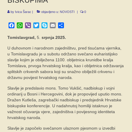
BISKUPIMA
SPONZORI
by
Ivica Šarac
|
objavljeno u:
NOVOSTI
|
0
FORUM
Facebook
WhatsApp
Viber
Twitter
Skype
Email
Share
Tomislavgrad,
5.
srpnja 2025.
U duhovnom i narodnom zajedništvu, pred tisućama vjernika,
u Tomislavgradu je u subotu održano svečano euharistijsko
slavlje kojim je obilježena 1100. obljetnica krunidbe kralja
Tomislava, prvoga hrvatskog kralja, kao i obljetnica održavanja
splitskih crkvenih sabora koji su snažno obilježili crkvenu i
državnu povijest hrvatskog naroda.
Slavlje je predslavio mons. Tomo Vukšić, nadbiskup i vojni
ordinarij u Bosni i Hercegovini, dok je propovijed uputio mons.
Dražen Kutleša, zagrebački nadbiskup i predsjednik Hrvatske
biskupske konferencije. U nadahnutoj homiliji istaknuo je
važnost očuvanja vjere, zajedništva i povijesnog identiteta
hrvatskog naroda.
Slavlje je započelo svečanom ulaznom pjesmom u izvedbi