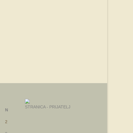
STRANICA - PRIJATELJ
N
2