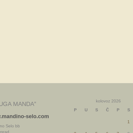
kolovoz 2026
UGA MANDA”
P
U
S
Č
P
S
.mandino-selo.com
1
no Selo bb
vgrad