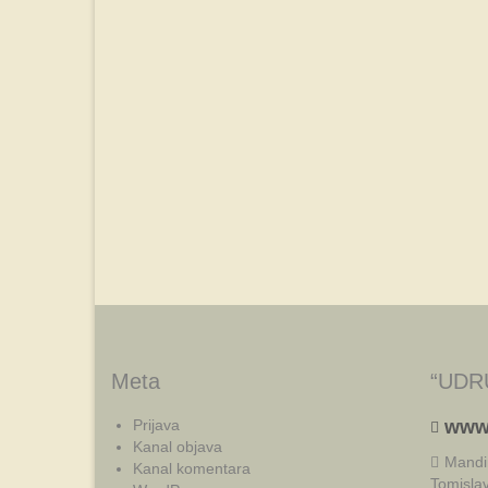
Meta
“UDR
Prijava
www
Kanal objava
Mandi
Kanal komentara
Tomisla