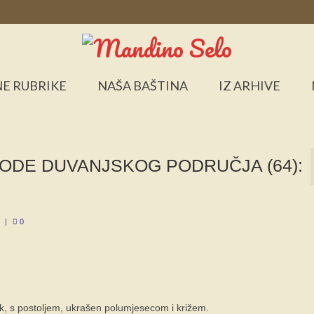
E RUBRIKE
NAŠA BAŠTINA
IZ ARHIVE
RODE DUVANJSKOG PODRUČJA (64):
|
0
jak, s postoljem, ukrašen polumjesecom i križem.