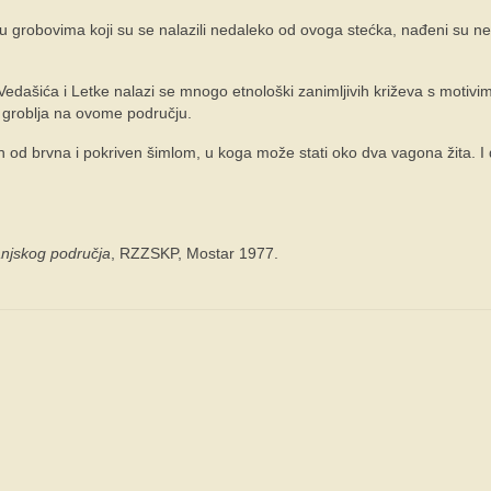
u grobovima koji su se nalazili nedaleko od ovoga stećka, nađeni su ne
Vedašića i Letke nalazi se mnogo etnološki zanimljivih križeva s motivi
h groblja na ovome području.
 od brvna i pokriven šimlom, u koga može stati oko dva vagona žita. I
anjskog područja
, RZZSKP, Mostar 1977.