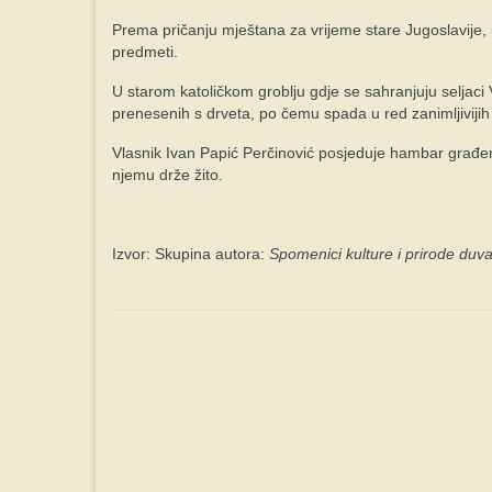
Prema pričanju mještana za vrijeme stare Jugoslavije, 
predmeti.
U starom katoličkom groblju gdje se sahranjuju seljaci 
prenesenih s drveta, po čemu spada u red zanimljiviji
Vlasnik Ivan Papić Perčinović posjeduje hambar građen
njemu drže žito.
Izvor: Skupina autora:
Spomenici kulture i prirode duv