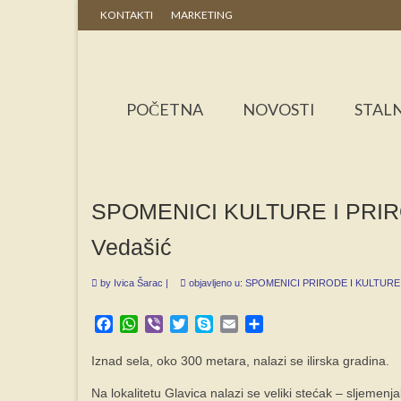
KONTAKTI
MARKETING
POČETNA
NOVOSTI
STALN
SPOMENICI KULTURE I PRI
Vedašić
by
Ivica Šarac
|
objavljeno u:
SPOMENICI PRIRODE I KULTURE
Facebook
WhatsApp
Viber
Twitter
Skype
Email
Share
Iznad sela, oko 300 metara, nalazi se ilirska gradina.
Na lokalitetu Glavica nalazi se veliki stećak – sljemen