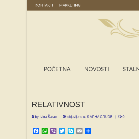
KONTAKTI
MARKETING
POČETNA
NOVOSTI
STALN
RELATIVNOST
by
Ivica Šarac
|
objavljeno u:
S VRHA GRUDE
|
0
Facebook
WhatsApp
Viber
Twitter
Skype
Email
Share