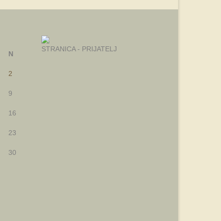
STRANICA - PRIJATELJ
N
2
9
16
23
30