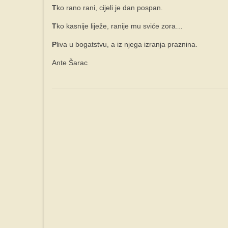
T
ko rano rani, cijeli je dan pospan.
T
ko kasnije liježe, ranije mu sviće zora…
P
liva u bogatstvu, a iz njega izranja praznina.
Ante Šarac