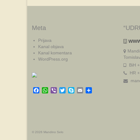
Meta
“UDR
Prijava
www
Kanal objava
Mandi
Kanal komentara
Tomisla
WordPress.org
BiH +
HR +
mand
Facebook
WhatsApp
Viber
Twitter
Skype
Email
Share
© 2026 Mandino Selo