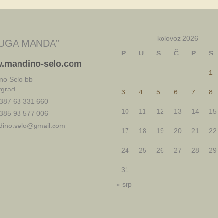
kolovoz 2026
UGA MANDA”
P
U
S
Č
P
S
.mandino-selo.com
1
no Selo bb
vgrad
3
4
5
6
7
8
387 63 331 660
10
11
12
13
14
15
385 98 577 006
ino.selo@gmail.com
17
18
19
20
21
22
24
25
26
27
28
29
31
« srp