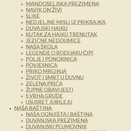
MANDOSELJSKA PREZIMENA
NAVIK ON ŽIVI
SLIKE
NEDJELJNE MISLI IZ PRIKRAJKA
DUVAJSKI HAIKU
KUTAK ZA HAIKU TRENUTAK
JEZIČNE NEDOUMICE
NAŠA ŠKOLA
LEGENDE O RODIJAKU ĆIPI
POLJE I PONORNICA
POVJESNICA
PRIKO MRGINJA
ŽIVOT I SMRT U DUVNU
ZELENA PRIČA
ŽUPNE OBAVIJESTI
S VRHA GRUDE
USUSRET JUBILEJU
NAŠA BAŠTINA
NAŠA OGNJIŠTA I BAŠTINA
DUVANJSKA PREZIMENA
DUVANJSKI POJMOVNIK