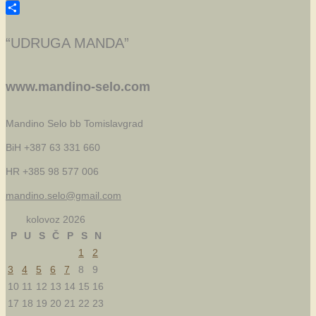
Email
Share
“UDRUGA MANDA”
www.mandino-selo.com
Mandino Selo bb
Tomislavgrad
BiH +387 63 331 660
HR +385 98 577 006
mandino.selo@gmail.com
kolovoz 2026
P
U
S
Č
P
S
N
1
2
3
4
5
6
7
8
9
10
11
12
13
14
15
16
17
18
19
20
21
22
23