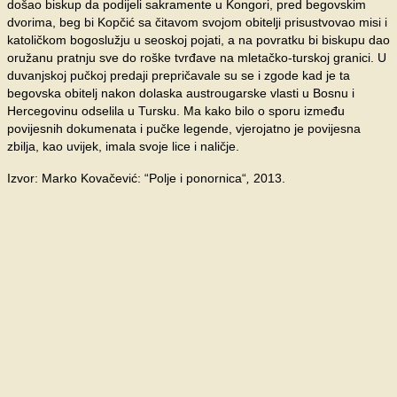
došao biskup da podijeli sakramente u Kongori, pred begovskim
dvorima, beg bi Kopčić sa čitavom svojom obitelji prisustvovao misi i
katoličkom bogoslužju u seoskoj pojati, a na povratku bi biskupu dao
oružanu pratnju sve do roške tvrđave na mletačko-turskoj granici. U
duvanjskoj pučkoj predaji prepričavale su se i zgode kad je ta
begovska obitelj nakon dolaska austrougarske vlasti u Bosnu i
Hercegovinu odselila u Tursku. Ma kako bilo o sporu između
povijesnih dokumenata i pučke legende, vjerojatno je povijesna
zbilja, kao uvijek, imala svoje lice i naličje.
Izvor: Marko Kovačević: “Polje i ponornica“
,
2013.