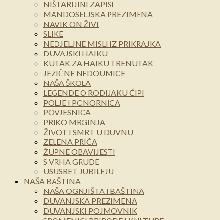
NIŠTARIJINI ZAPISI
MANDOSELJSKA PREZIMENA
NAVIK ON ŽIVI
SLIKE
NEDJELJNE MISLI IZ PRIKRAJKA
DUVAJSKI HAIKU
KUTAK ZA HAIKU TRENUTAK
JEZIČNE NEDOUMICE
NAŠA ŠKOLA
LEGENDE O RODIJAKU ĆIPI
POLJE I PONORNICA
POVJESNICA
PRIKO MRGINJA
ŽIVOT I SMRT U DUVNU
ZELENA PRIČA
ŽUPNE OBAVIJESTI
S VRHA GRUDE
USUSRET JUBILEJU
NAŠA BAŠTINA
NAŠA OGNJIŠTA I BAŠTINA
DUVANJSKA PREZIMENA
DUVANJSKI POJMOVNIK