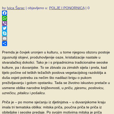
by
Ivica Šarac
|
objavljeno u:
POLJE I PONORNICA
|
0
Facebook
WhatsApp
Viber
Twitter
Skype
Email
Share
Premda je čovjek uronjen u kulturu, u tome njegovu obzoru postoje
zgusnutiji slojevi, produhovljenije oaze, kristalizacije nastale u
stvaralačkoj dokolici. Tako je i s pripadnicima tradicionalne seoske
kulture, pa i duvanjske. To se zbivalo za zimskih sijela i prela, kad
tijelo počine od teških težačkih poslova vegetacijskog razdoblja a
duša osjeti potrebu za nečim što nadilazi brigu o pukom
preživljavanju i golom opstanku. Tada se životno iskustvo pretače u
usmene oblike narodne književnosti, u
priču, pjesmu, poslovicu,
uzrečicu, pitalicu
i
pošalicu.
Priča
je – po mome sjećanju iz djetinjstva – u duvanjskome kraju
imala tri tematska oblika: mitska priča, poučna priča te priča iz
obiteljske i seoske predaje. Po svojim motivima mitska je priča