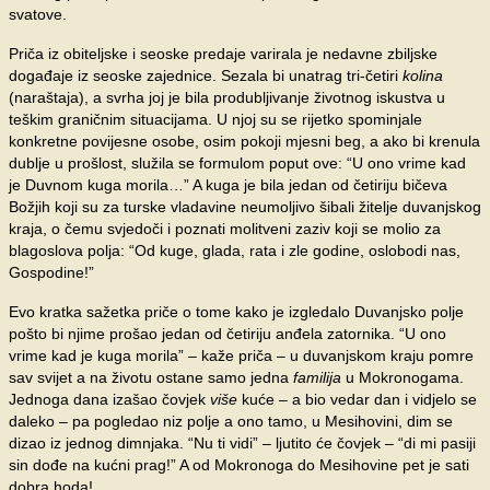
svatove.
Priča iz obiteljske i seoske predaje varirala je nedavne zbiljske
događaje iz seoske zajednice. Sezala bi unatrag tri-četiri
kolina
(naraštaja), a svrha joj je bila produbljivanje životnog iskustva u
teškim graničnim situacijama. U njoj su se rijetko spominjale
konkretne povijesne osobe, osim pokoji mjesni beg, a ako bi krenula
dublje u prošlost, služila se formulom poput ove: “U ono vrime kad
je Duvnom kuga morila…” A kuga je bila jedan od četiriju bičeva
Božjih koji su za turske vladavine neumoljivo šibali žitelje duvanjskog
kraja, o čemu svjedoči i poznati molitveni zaziv koji se molio za
blagoslova polja: “Od kuge, glada, rata i zle godine, oslobodi nas,
Gospodine!”
Evo kratka sažetka priče o tome kako je izgledalo Duvanjsko polje
pošto bi njime prošao jedan od četiriju anđela zatornika. “U ono
vrime kad je kuga morila” – kaže priča – u duvanjskom kraju pomre
sav svijet a na životu ostane samo jedna
familija
u Mokronogama.
Jednoga dana izašao čovjek
više
kuće – a bio vedar dan i vidjelo se
daleko – pa pogledao niz polje a ono tamo, u Mesihovini, dim se
dizao iz jednog dimnjaka. “Nu ti vidi” – ljutito će čovjek – “di mi pasiji
sin dođe na kućni prag!” A od Mokronoga do Mesihovine pet je sati
dobra hoda!