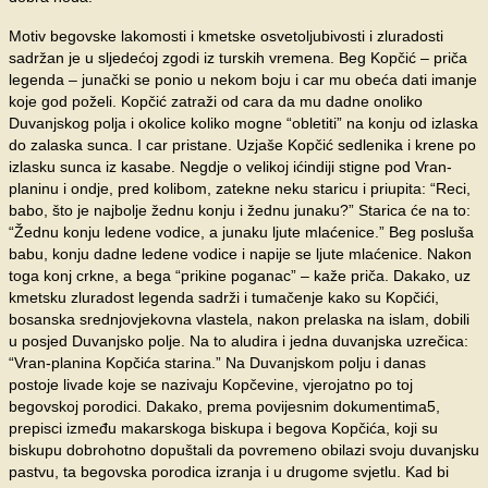
Motiv begovske lakomosti i kmetske osvetoljubivosti i zluradosti
sadržan je u sljedećoj zgodi iz turskih vremena. Beg Kopčić – priča
legenda – junački se ponio u nekom boju i car mu obeća dati imanje
koje god poželi. Kopčić zatraži od cara da mu dadne onoliko
Duvanjskog polja i okolice koliko mogne “obletiti” na konju od izlaska
do zalaska sunca. I car pristane. Uzjaše Kopčić sedlenika i krene po
izlasku sunca iz kasabe. Negdje o velikoj ićindiji stigne pod Vran-
planinu i ondje, pred kolibom, zatekne neku staricu i priupita: “Reci,
babo, što je najbolje žednu konju i žednu junaku?” Starica će na to:
“Žednu konju ledene vodice, a junaku ljute mlaćenice.” Beg posluša
babu, konju dadne ledene vodice i napije se ljute mlaćenice. Nakon
toga konj crkne, a bega “prikine poganac” – kaže priča. Dakako, uz
kmetsku zluradost legenda sadrži i tumačenje kako su Kopčići,
bosanska srednjovjekovna vlastela, nakon prelaska na islam, dobili
u posjed Duvanjsko polje. Na to aludira i jedna duvanjska uzrečica:
“Vran-planina Kopčića starina.” Na Duvanjskom polju i danas
postoje livade koje se nazivaju Kopčevine, vjerojatno po toj
begovskoj porodici. Dakako, prema povijesnim dokumentima5,
prepisci između makarskoga biskupa i begova Kopčića, koji su
biskupu dobrohotno dopuštali da povremeno obilazi svoju duvanjsku
pastvu, ta begovska porodica izranja i u drugome svjetlu. Kad bi