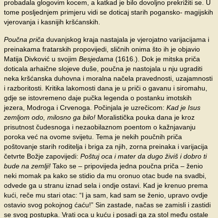
probadala glogovim kocem, a katkad je bilo dovoljno prekrižiti se. U
tome posljednjem primjeru vidi se doticaj starih pogansko- magijskih
vjerovanja i kasnijih kršćanskih.
Poučna priča
duvanjskog kraja nastajala je vjerojatno varijacijama i
preinakama fratarskih propovijedi, sličnih onima što ih je objavio
Matija Divković u svojim
Besjedama
(1616.). Dok je mitska priča
doticala arhaične slojeve duše, poučna je nastojala u nju ugraditi
neka kršćanska duhovna i moralna načela pravednosti, uzajamnosti
i razboritosti. Kritika lakomosti dana je u priči o gavanu i siromahu,
gdje se istovremeno daje pučka legenda o postanku imotskih
jezera, Modroga i Crvenoga. Počinjala je uzrečicom:
Kad je Isus
zemljom odo, milosno ga bilo!
Moralistička pouka dana je kroz
prisutnost čudesnoga i nezaobilaznom poentom o kažnjavanju
poroka već na ovome svijetu. Tema je nekih poučnih priča
poštovanje starih roditelja i briga za njih, zorna preinaka i varijacija
četvrte Božje zapovijedi:
Poštuj oca i mater da dugo živiš i
dobro ti
bude na zemlji!
Tako se – pripovijeda jedna poučna priča – ženio
neki momak pa kako se stidio da mu oronuo otac bude na svadbi,
odvede ga u stranu iznad sela i ondje ostavi. Kad je krenuo prema
kući, reče mu stari otac: “I ja sam, kad sam se ženio, upravo ovdje
ostavio svog pokojnog ćaću!” Sin zastade, načas se zamisli i zastidi
se svog postupka. Vrati oca u kuću i posadi ga za stol među ostale