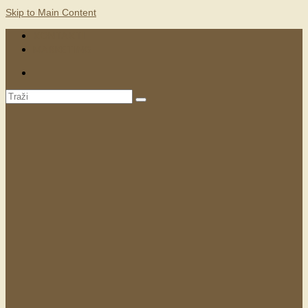
Skip to Main Content
KONTAKTI
MARKETING
Search
for: