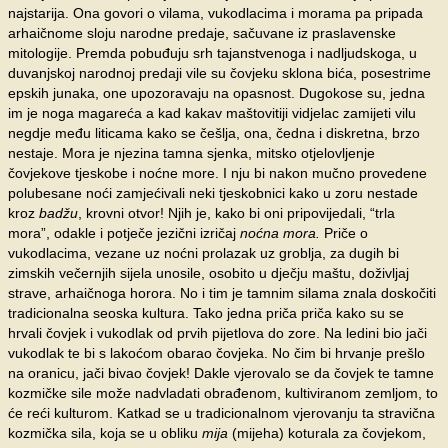
najstarija. Ona govori o vilama, vukodlacima i morama pa pripada
arhaičnome sloju narodne predaje, sačuvane iz praslavenske
mitologije. Premda pobuđuju srh tajanstvenoga i nadljudskoga, u
duvanjskoj narodnoj predaji vile su čovjeku sklona bića, posestrime
epskih junaka, one upozoravaju na opasnost. Dugokose su, jedna
im je noga magareća a kad kakav maštovitiji vidjelac zamijeti vilu
negdje među liticama kako se češlja, ona, čedna i diskretna, brzo
nestaje. Mora je njezina tamna sjenka, mitsko otjelovljenje
čovjekove tjeskobe i noćne more. I nju bi nakon mučno provedene
polubesane noći zamjećivali neki tjeskobnici kako u zoru nestade
kroz
badžu
, krovni otvor! Njih je, kako bi oni pripovijedali, “trla
mora”, odakle i potječe jezični izričaj
noćna mora.
Priče o
vukodlacima, vezane uz noćni prolazak uz groblja, za dugih bi
zimskih večernjih sijela unosile, osobito u dječju maštu, doživljaj
strave, arhaičnoga horora. No i tim je tamnim silama znala doskočiti
tradicionalna seoska kultura. Tako jedna priča priča kako su se
hrvali čovjek i vukodlak od prvih pijetlova do zore. Na ledini bio jači
vukodlak te bi s lakoćom obarao čovjeka. No čim bi hrvanje prešlo
na oranicu, jači bivao čovjek! Dakle vjerovalo se da čovjek te tamne
kozmičke sile može nadvladati obrađenom, kultiviranom zemljom, to
će reći kulturom. Katkad se u tradicionalnom vjerovanju ta stravična
kozmička sila, koja se u obliku
mija
(mijeha) koturala za čovjekom,