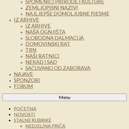
SPOMENICI PRIRODE I KULTURE
ZEMLJOPISNI NAZIVI
NAJLJEPŠE DOMOLJUBNE PJESME
IZ ARHIVE
IZ ARHIVE
NAŠA OGNJIŠTA
SLOBODNA DALMACIJA
DOMOVINSKI RAT
TRN
NAŠI RATNICI
NEKAD I SAD
SAČUVANO OD ZABORAVA
NAJAVE
SPONZORI
FORUM
Menu
POČETNA
NOVOSTI
STALNE RUBRIKE
NEDJELJNA PRIČA