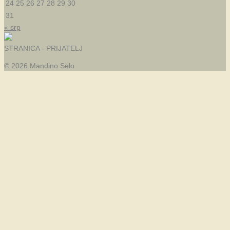
24
25
26
27
28
29
30
31
« srp
STRANICA - PRIJATELJ
© 2026 Mandino Selo