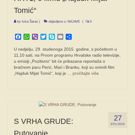
Tomić“
by
Ivica Šarac
|
objavljeno u:
NAJAVE
|
0
Facebook
WhatsApp
Viber
Twitter
Skype
Email
Share
U nedjelju, 29. studenoga 2015. godine, s početkom u
11,10 sati, na Prvom programu Hrvatske radio televizije,
u emisiji „Pozitivno“ bit će prikazana reportaža o
bračnom paru Perić, Mari i Branku, koji su snimili film
„Hajduk Mijat Tomić“, koji je …
pročitajte više
27
S VRHA GRUDE:
STU 2015
Putovanje