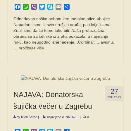
Facebook
WhatsApp
Viber
Twitter
Skype
Email
Share
Odnedavno našim ne­bom lete metalne ptice-ubojice.
Napadnuti smo iz svih oružja i oruđa, pa i letjelica­ma.
Znali smo da će tome tako biti. Naša protuzračna
obrana se za četnike iz zra­ka pokazala, u najmanju
ruku, kao neugodno izne­nađenje. „Čorbina“: …avio­nu,
…
pročitajte više
27
NAJAVA: Donatorska
STU 2015
šujička večer u Zagrebu
by
Ivica Šarac
|
objavljeno u:
NAJAVE
|
0