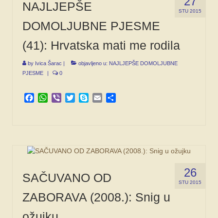
27
NAJLJEPŠE
STU 2015
DOMOLJUBNE PJESME
(41): Hrvatska mati me rodila
by
Ivica Šarac
|
objavljeno u:
NAJLJEPŠE DOMOLJUBNE
PJESME
|
0
Facebook
WhatsApp
Viber
Twitter
Skype
Email
Share
26
SAČUVANO OD
STU 2015
ZABORAVA (2008.): Snig u
ožujku