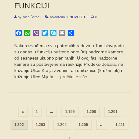
FUNKCIJI
by
Ivica Šarac
|
objavljeno u:
NOVOSTI
|
0
Facebook
WhatsApp
Viber
Twitter
Skype
Email
Share
Nakon izvođenja svih potrebitih radova u Tomislavgradu
su danas u funkciju puštene prve (tri) nadzorne kamere,
od šesnaest ukupno planiranih. U ovoj fazi nadzorne
kamere su postavljene na raskrižju Prodeks-Bobara, na
križanju Ulice Kralja Zvonimira i obilaznice (kružni tok) i
križanje Ulice Mijata …
pročitajte više
Navigacija
«
1
…
1.199
1.200
1.201
objava
1.202
1.203
1.204
1.205
…
1.411
»