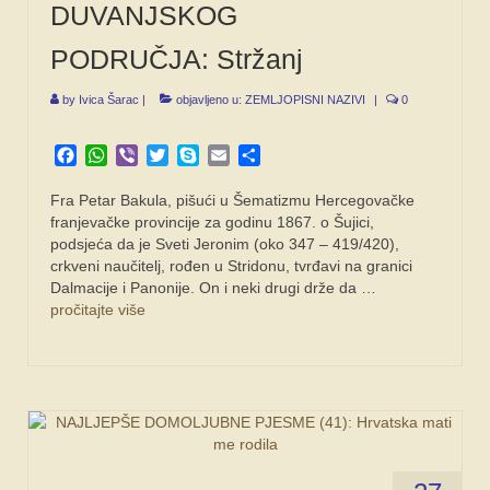
DUVANJSKOG
PODRUČJA: Stržanj
by
Ivica Šarac
|
objavljeno u:
ZEMLJOPISNI NAZIVI
|
0
Facebook
WhatsApp
Viber
Twitter
Skype
Email
Share
Fra Petar Bakula, pišući u Šematizmu Hercegovačke
franjevačke provincije za godinu 1867. o Šujici,
podsjeća da je Sveti Jeronim (oko 347 – 419/420),
crkveni naučitelj, rođen u Stridonu, tvrđavi na granici
Dalmacije i Panonije. On i neki drugi drže da …
pročitajte više