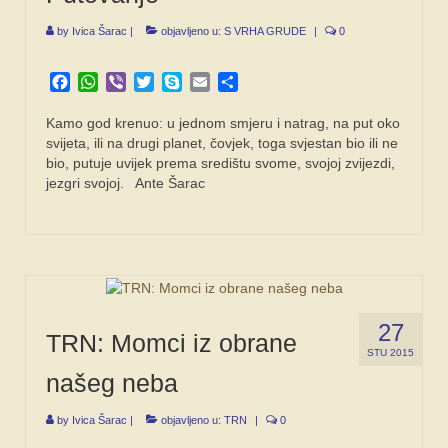
by
Ivica Šarac
|
objavljeno u:
S VRHA GRUDE
|
0
Facebook
WhatsApp
Viber
Twitter
Skype
Email
Share
Kamo god krenuo: u jednom smjeru i natrag, na put oko
svijeta, ili na drugi planet, čovjek, toga svjestan bio ili ne
bio, putuje uvijek prema središtu svome, svojoj zvijezdi,
jezgri svojoj. Ante Šarac
27
TRN: Momci iz obrane
STU 2015
našeg neba
by
Ivica Šarac
|
objavljeno u:
TRN
|
0