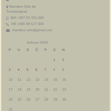
Mandino Selo bb
Tomislavgrad
BiH +387 63 331 660
HR +385 98 577 006
mandino.selo@gmail.com
kolovoz 2026
P
U
S
Č
P
S
N
1
2
3
4
5
6
7
8
9
10
11
12
13
14
15
16
17
18
19
20
21
22
23
24
25
26
27
28
29
30
31