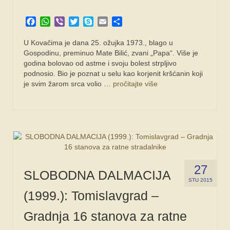
Facebook
WhatsApp
Viber
Twitter
Skype
Email
Share
U Kovačima je dana 25. ožujka 1973., blago u
Gospodinu, preminuo Mate Bilić, zvani „Papa“. Više je
godina bolovao od astme i svoju bolest strpljivo
podnosio. Bio je poznat u selu kao korjenit kršćanin koji
je svim žarom srca volio …
pročitajte više
27
SLOBODNA DALMACIJA
STU 2015
(1999.): Tomislavgrad –
Gradnja 16 stanova za ratne