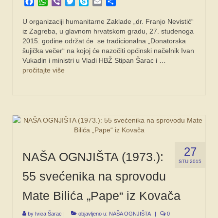
Facebook
WhatsApp
Viber
Twitter
Skype
Email
Share
U organizaciji humanitarne Zaklade „dr. Franjo Nevistić“
iz Zagreba, u glavnom hrvatskom gradu, 27. studenoga
2015. godine održat će se tradicionalna „Donatorska
šujička večer“ na kojoj će nazočiti općinski načelnik Ivan
Vukadin i ministri u Vladi HBŽ Stipan Šarac i …
pročitajte više
27
NAŠA OGNJIŠTA (1973.):
STU 2015
55 svećenika na sprovodu
Mate Bilića „Pape“ iz Kovača
by
Ivica Šarac
|
objavljeno u:
NAŠA OGNJIŠTA
|
0