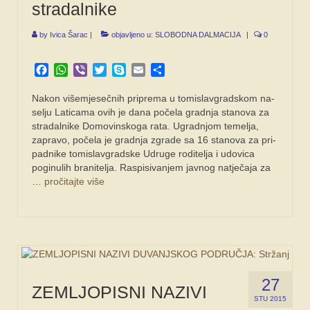
stradalnike
by
Ivica Šarac
|
objavljeno u:
SLOBODNA DALMACIJA
|
0
Facebook
WhatsApp
Viber
Twitter
Skype
Email
Share
Nakon višemjesečnih pripre­ma u tomislavgradskom na­
selju Laticama ovih je dana počela gradnja stanova za
stradalnike Domovinskoga rata. Ugradnjom temelja,
zapravo, počela je gradnja zgrade sa 16 stanova za pri­
padnike tomislavgradske Udruge roditelja i udovica
poginulih branitelja. Raspisivanjem javnog natječaja za
…
pročitajte više
27
ZEMLJOPISNI NAZIVI
STU 2015