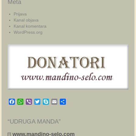
Meta
Prijava
Kanal objava
Kanal komentara
WordPress.org
Facebook
WhatsApp
Viber
Twitter
Skype
Email
Share
“UDRUGA MANDA”
www.mandino-selo.com