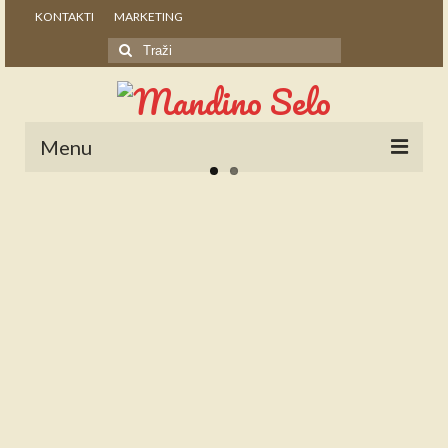
KONTAKTI
MARKETING
Search
for:
Menu
POČETNA
NOVOSTI
STALNE RUBRIKE
NAŠA BAŠTINA
IZ ARHIVE
NAJAVE
SPONZORI