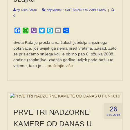
by
Ivica Šarac
|
objavljeno u:
SAČUVANO OD ZABORAVA
|
0
Facebook
WhatsApp
Viber
Twitter
Skype
Email
Share
Sveta Kata je prošla a na žalost ljubitelja snježnoga
pokrivača, još uvijek ga nema pred vratima. Zasad. Zato
se prisjećamo snijega koji je obilno pao 6. ožujka 2008.
godine (zanimljivo, zadnjih godina uvijek pada baš u to
vrijeme, tako je …
pročitajte više
26
PRVE TRI NADZORNE
STU 2015
KAMERE OD DANAS U