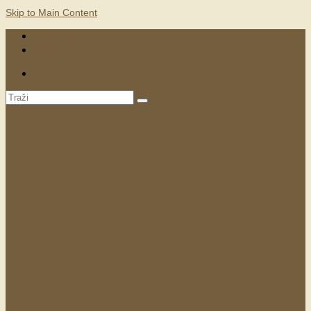
Skip to Main Content
KONTAKTI
MARKETING
Search
for: