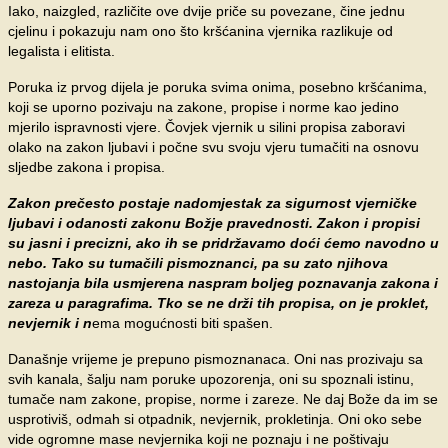
Iako, naizgled, različite ove dvije priče su povezane, čine jednu
cjelinu i pokazuju nam ono što kršćanina vjernika razlikuje od
legalista i elitista.
Poruka iz prvog dijela je poruka svima onima, posebno kršćanima,
koji se uporno pozivaju na zakone, propise i norme kao jedino
mjerilo ispravnosti vjere. Čovjek vjernik u silini propisa zaboravi
olako na zakon ljubavi i počne svu svoju vjeru tumačiti na osnovu
sljedbe zakona i propisa.
Zakon prečesto postaje nadomjestak za sigurnost vjerničke
ljubavi i odanosti zakonu Božje pravednosti. Zakon i propisi
su jasni i precizni, ako ih se pridržavamo doći ćemo navodno u
nebo. Tako su tumačili pismoznanci, pa su zato njihova
nastojanja bila usmjerena naspram boljeg poznavanja zakona i
zareza u paragrafima. Tko se ne drži tih propisa, on je proklet,
nevjernik i n
ema mogućnosti biti spašen.
Današnje vrijeme je prepuno pismoznanaca. Oni nas prozivaju sa
svih kanala, šalju nam poruke upozorenja, oni su spoznali istinu,
tumače nam zakone, propise, norme i zareze. Ne daj Bože da im se
usprotiviš, odmah si otpadnik, nevjernik, prokletinja. Oni oko sebe
vide ogromne mase nevjernika koji ne poznaju i ne poštivaju