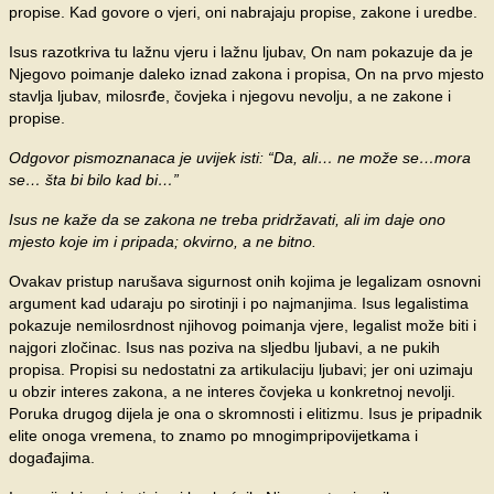
propise. Kad govore o vjeri, oni nabrajaju propise, zakone i uredbe.
Isus razotkriva tu lažnu vjeru i lažnu ljubav, On nam pokazuje da je
Njegovo poimanje daleko iznad zakona i propisa, On na prvo mjesto
stavlja ljubav, milosrđe, čovjeka i njegovu nevolju, a ne zakone i
propise.
Odgovor pismoznanaca je uvijek isti: “Da, ali… ne može se…mora
se… šta bi bilo kad bi…”
Isus ne kaže da se zakona ne treba pridržavati, ali im daje ono
mjesto koje im i pripada; okvirno, a ne bitno.
Ovakav pristup narušava sigurnost onih kojima je legalizam osnovni
argument kad udaraju po sirotinji i po najmanjima. Isus legalistima
pokazuje nemilosrdnost njihovog poimanja vjere, legalist može biti i
najgori zločinac. Isus nas poziva na sljedbu ljubavi, a ne pukih
propisa. Propisi su nedostatni za artikulaciju ljubavi; jer oni uzimaju
u obzir interes zakona, a ne interes čovjeka u konkretnoj nevolji.
Poruka drugog dijela je ona o skromnosti i elitizmu. Isus je pripadnik
elite onoga vremena, to znamo po mnogimpripovijetkama i
događajima.