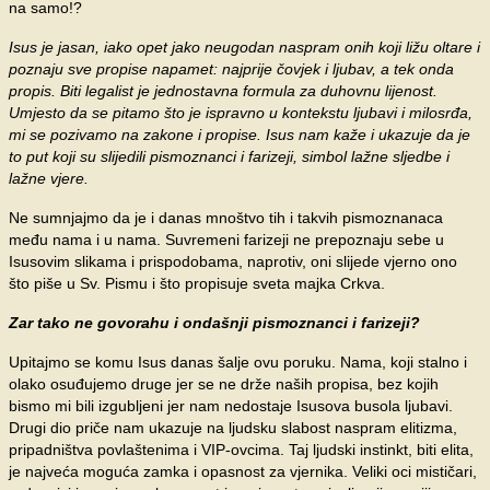
na samo!?
Isus je jasan, iako opet jako neugodan naspram onih koji ližu oltare i
poznaju sve propise napamet: najprije čovjek i ljubav, a tek onda
propis. Biti legalist je jednostavna formula za duhovnu lijenost.
Umjesto da se pitamo što je ispravno u kontekstu ljubavi i milosrđa,
mi se pozivamo na zakone i propise. Isus nam kaže i ukazuje da je
to put koji su slijedili pismoznanci i farizeji, simbol lažne sljedbe i
lažne vjere.
Ne sumnjajmo da je i danas mnoštvo tih i takvih pismoznanaca
među nama i u nama. Suvremeni farizeji ne prepoznaju sebe u
Isusovim slikama i prispodobama, naprotiv, oni slijede vjerno ono
što piše u Sv. Pismu i što propisuje sveta majka Crkva.
Zar tako ne govorahu i ondašnji pismoznanci i farizeji?
Upitajmo se komu Isus danas šalje ovu poruku. Nama, koji stalno i
olako osuđujemo druge jer se ne drže naših propisa, bez kojih
bismo mi bili izgubljeni jer nam nedostaje Isusova busola ljubavi.
Drugi dio priče nam ukazuje na ljudsku slabost naspram elitizma,
pripadništva povlaštenima i VIP-ovcima. Taj ljudski instinkt, biti elita,
je najveća moguća zamka i opasnost za vjernika. Veliki oci mističari,