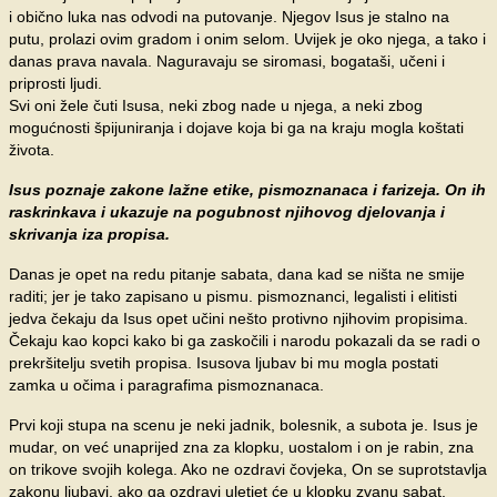
i obično luka nas odvodi na putovanje. Njegov Isus je stalno na
putu, prolazi ovim gradom i onim selom. Uvijek je oko njega, a tako i
danas prava navala. Naguravaju se siromasi, bogataši, učeni i
priprosti ljudi.
Svi oni žele čuti Isusa, neki zbog nade u njega, a neki zbog
mogućnosti špijuniranja i dojave koja bi ga na kraju mogla koštati
života.
Isus poznaje zakone lažne etike, pismoznanaca i farizeja. On ih
raskrinkava i ukazuje na pogubnost njihovog djelovanja i
skrivanja iza propisa.
Danas je opet na redu pitanje sabata, dana kad se ništa ne smije
raditi; jer je tako zapisano u pismu. pismoznanci, legalisti i elitisti
jedva čekaju da Isus opet učini nešto protivno njihovim propisima.
Čekaju kao kopci kako bi ga zaskočili i narodu pokazali da se radi o
prekršitelju svetih propisa. Isusova ljubav bi mu mogla postati
zamka u očima i paragrafima pismoznanaca.
Prvi koji stupa na scenu je neki jadnik, bolesnik, a subota je. Isus je
mudar, on već unaprijed zna za klopku, uostalom i on je rabin, zna
on trikove svojih kolega. Ako ne ozdravi čovjeka, On se suprotstavlja
zakonu ljubavi, ako ga ozdravi uletjet će u klopku zvanu sabat.