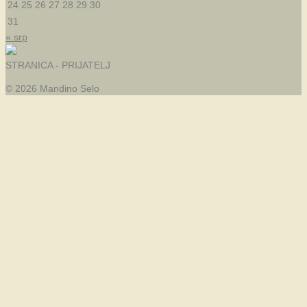
24
25
26
27
28
29
30
31
« srp
STRANICA - PRIJATELJ
© 2026 Mandino Selo