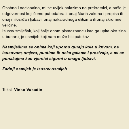
Osobno i nacionalno, mi se uvijek nalazimo na prekretnici, a naša je
odgovornost koji ćemo put odabrati: onaj šturih zakona i propisa ili
onaj milosrđa i ljubavi; onaj nakaradnoga elitizma ili onaj skromne
veličine.
Isusov smiješak, koji šalje onom pismoznancu kad ga upita oko sina
u bunaru, je osmijeh koji nam može biti putokaz.
Nasmiješimo se onima koji uporno guraju kola u krivom, ne
Isusovom, smjeru, pustimo ih neka galame i prozivaju, a mi se
ponašajmo kao vjernici sigurni u snagu ljubavi.
Zadnji osmijeh je Isusov osmijeh.
Tekst:
Vinko Vukadin