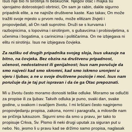
Isus nije bio ni sirotinja ni beskućnik. Njegov otac i majka su
vjerojatno dobrostojeći obrtnici, On sam je rabin, dakle sigurno
pripadnik elite, a ne najniže društvene kaste. Kao takav, On može
tražiti svoje mjesto u prvom redu, može elitizam živjeti i
propovijedati, ali On radi suprotno. Druži se s kurvama i
razbojnicima, s lopovima i sirotinjom, s gubavcima i probisvijetima, s
učenima i bogatima, s carinicima i političarima. On ne izbjegava ni
elitu ni sirotinju. Isus ne izbjegava čovjeka.
Za razliku od drugih pripadnika svojeg sloja, Isus ukazuje na
bitno, na čovjeka. Bez obzira na društvenu pripadnost,
učenost, nedostatnost ili genijalnost; Isus nam poručuje da
smo najveći kad smo skromni, kad smo iskreno uronjeni u
vjeru i ljubav, a ne u svoje društvene pozicije i moć. Isus nam
poručuje da je taj put ispravan i da će ga Otac prepoznati.
Mi u životu često moramo donositi teške odluke. Moramo se odlučiti
za propise ili za ljubav. Takvih odluka je puno, svaki dan, svake
godine, u svakom i svačijem životu. I mi kršćani često naginjemo
propovijedanju propisa, zakona, normi i paragrafa, a milosrđe nam
se pričinja luksuzom. Sigurni smo da smo u pravu, jer tako to
propisuje Crkva, Sv. Pismo ili neki drugi uputak za siguran put u
nebo. No, jesmo li u pravu kad se držimo samo propisa, naglasak