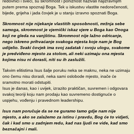
redovnici i sveci, su skromnost i poniznost nazivali najizravnijim
putem prema spoznaji Boga. Tek u iskustvu vlastite nedorečenosti,
bijede, grijeha i jada čovjek je u stanju izravno spoznati Boga.
Skromnost nije nijekanje vlastitih sposobnosti, mržnja sebe
samoga, skromnost je vjernički iskaz vjere u Boga kao Onoga
koji ne gleda na vanjštinu. Skromnost nije lažno odricanje,
nego iskreno prihvaćanje svakoga mjesta koje nam je Bog
udijelio. Svaki čovjek ima svoj zadatak i svoju ulogu, svakome
je predviđeno mjesto za stolom, ali neki uzimaju ona mjesta
kojima nisu ni dorasli, niti su ih zaslužili.
Takvim elitistima Isus šalje poruku neka se maknu, neka ne uzimaju
ono čemu nisu dorasli, neka sami oslobode mjesto, inače će
sramotno morati odstupiti.
Isus je danas, kao i uvijek, izrazito praktičan, suvremen i odgovara
svakoj teoriji koju nam prodaju kao suvremeno dostignuće o
uspjehu, vođenju i pravednom leadershipu.
Isus nam poručuje da se ne guramo tamo gdje nam nije
mjesto, a ako se zalažemo za istinu i pravdu, Bog će to vidjeti,
čak i kad smo u zadnjem redu, kad nas ljudi ne vide, kad smo
beznačajni i mali.