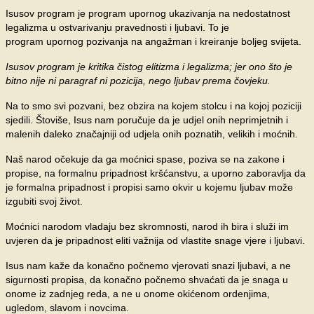
Isusov program je program upornog ukazivanja na nedostatnost
legalizma u ostvarivanju pravednosti i ljubavi. To je
program upornog pozivanja na angažman i kreiranje boljeg svijeta.
Isusov program je kritika čistog elitizma i legalizma; jer ono što je
bitno nije ni paragraf ni pozicija, nego ljubav prema čovjeku.
Na to smo svi pozvani, bez obzira na kojem stolcu i na kojoj poziciji
sjedili. Štoviše, Isus nam poručuje da je udjel onih neprimjetnih i
malenih daleko značajniji od udjela onih poznatih, velikih i moćnih.
Naš narod očekuje da ga moćnici spase, poziva se na zakone i
propise, na formalnu pripadnost kršćanstvu, a uporno zaboravlja da
je formalna pripadnost i propisi samo okvir u kojemu ljubav može
izgubiti svoj život.
Moćnici narodom vladaju bez skromnosti, narod ih bira i služi im
uvjeren da je pripadnost eliti važnija od vlastite snage vjere i ljubavi.
Isus nam kaže da konačno počnemo vjerovati snazi ljubavi, a ne
sigurnosti propisa, da konačno počnemo shvaćati da je snaga u
onome iz zadnjeg reda, a ne u onome okićenom ordenjima,
ugledom, slavom i novcima.