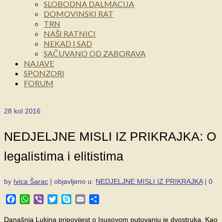
SLOBODNA DALMACIJA
DOMOVINSKI RAT
TRN
NAŠI RATNICI
NEKAD I SAD
SAČUVANO OD ZABORAVA
NAJAVE
SPONZORI
FORUM
28
kol 2016
NEDJELJNE MISLI IZ PRIKRAJKA: O
legalistima i elitistima
by
Ivica Šarac
|
objavljeno u:
NEDJELJNE MISLI IZ PRIKRAJKA
|
0
Facebook
WhatsApp
Viber
Twitter
Skype
Email
Share
Današnja Lukina pripovijest o Isusovom putovanju je dvostruka. Kao