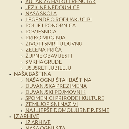
KUTAK ZA HAIKU TRENUTAK
JEZIČNE NEDOUMICE
NAŠA ŠKOLA
LEGENDE O RODIJAKU ĆIPI
POLJE I PONORNICA
POVJESNICA
PRIKO MRGINJA
ŽIVOT I SMRT U DUVNU
ZELENA PRIČA
ŽUPNE OBAVIJESTI
S VRHA GRUDE
USUSRET JUBILEJU
NAŠA BAŠTINA
NAŠA OGNJIŠTA I BAŠTINA
DUVANJSKA PREZIMENA
DUVANJSKI POJMOVNIK
SPOMENICI PRIRODE I KULTURE
ZEMLJOPISNI NAZIVI
NAJLJEPŠE DOMOLJUBNE PJESME
IZ ARHIVE
IZ ARHIVE
NAŠA OGNJIŠTA