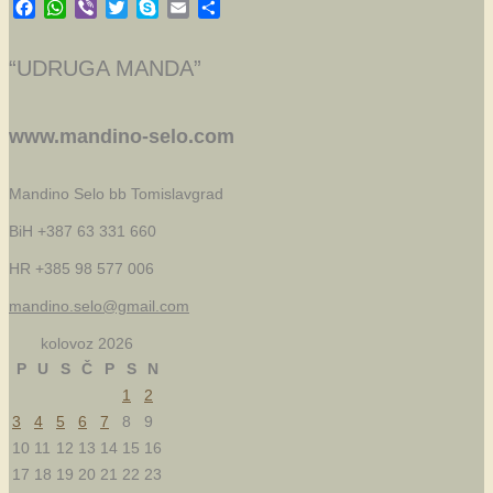
Facebook
WhatsApp
Viber
Twitter
Skype
Email
Share
“UDRUGA MANDA”
www.mandino-selo.com
Mandino Selo bb
Tomislavgrad
BiH +387 63 331 660
HR +385 98 577 006
mandino.selo@gmail.com
kolovoz 2026
P
U
S
Č
P
S
N
1
2
3
4
5
6
7
8
9
10
11
12
13
14
15
16
17
18
19
20
21
22
23