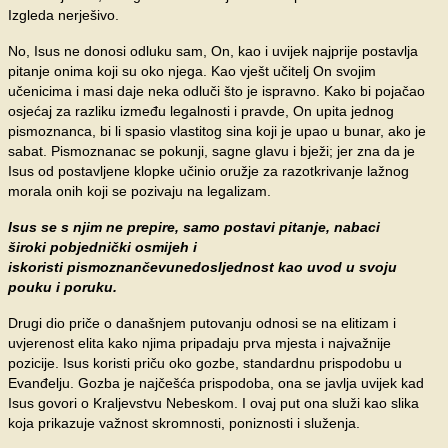
Izgleda nerješivo.
No, Isus ne donosi odluku sam, On, kao i uvijek najprije postavlja
pitanje onima koji su oko njega. Kao vješt učitelj On svojim
učenicima i masi daje neka odluči što je ispravno. Kako bi pojačao
osjećaj za razliku između legalnosti i pravde, On upita jednog
pismoznanca, bi li spasio vlastitog sina koji je upao u bunar, ako je
sabat. Pismoznanac se pokunji, sagne glavu i bježi; jer zna da je
Isus od postavljene klopke učinio oružje za razotkrivanje lažnog
morala onih koji se pozivaju na legalizam.
Isus se s njim ne prepire, samo postavi pitanje, nabaci
široki pobjednički osmijeh i
iskoristi pismoznančevunedosljednost kao uvod u svoju
pouku i poruku.
Drugi dio priče o današnjem putovanju odnosi se na elitizam i
uvjerenost elita kako njima pripadaju prva mjesta i najvažnije
pozicije. Isus koristi priču oko gozbe, standardnu prispodobu u
Evanđelju. Gozba je najčešća prispodoba, ona se javlja uvijek kad
Isus govori o Kraljevstvu Nebeskom. I ovaj put ona služi kao slika
koja prikazuje važnost skromnosti, poniznosti i služenja.