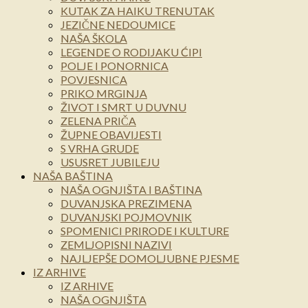
KUTAK ZA HAIKU TRENUTAK
JEZIČNE NEDOUMICE
NAŠA ŠKOLA
LEGENDE O RODIJAKU ĆIPI
POLJE I PONORNICA
POVJESNICA
PRIKO MRGINJA
ŽIVOT I SMRT U DUVNU
ZELENA PRIČA
ŽUPNE OBAVIJESTI
S VRHA GRUDE
USUSRET JUBILEJU
NAŠA BAŠTINA
NAŠA OGNJIŠTA I BAŠTINA
DUVANJSKA PREZIMENA
DUVANJSKI POJMOVNIK
SPOMENICI PRIRODE I KULTURE
ZEMLJOPISNI NAZIVI
NAJLJEPŠE DOMOLJUBNE PJESME
IZ ARHIVE
IZ ARHIVE
NAŠA OGNJIŠTA