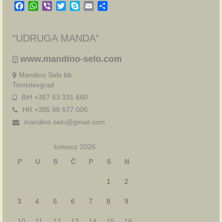
Facebook
WhatsApp
Viber
Twitter
Skype
Email
Share
“UDRUGA MANDA”
www.mandino-selo.com
Mandino Selo bb
Tomislavgrad
BiH +387 63 331 660
HR +385 98 577 006
mandino.selo@gmail.com
kolovoz 2026
P
U
S
Č
P
S
N
1
2
3
4
5
6
7
8
9
10
11
12
13
14
15
16