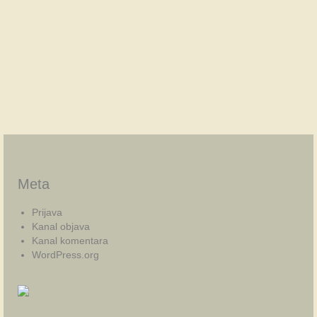
Meta
Prijava
Kanal objava
Kanal komentara
WordPress.org