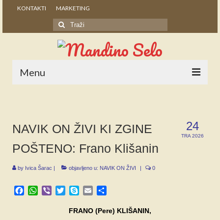
KONTAKTI
MARKETING
Search
for:
Menu
POČETNA
NOVOSTI
24
NAVIK ON ŽIVI KI ZGINE
TRA 2026
STALNE RUBRIKE
POŠTENO: Frano Klišanin
NAŠA BAŠTINA
by
Ivica Šarac
|
objavljeno u:
NAVIK ON ŽIVI
|
0
IZ ARHIVE
Facebook
WhatsApp
Viber
Twitter
Skype
Email
Share
NAJAVE
FRANO (Pere) KLIŠANIN,
SPONZORI